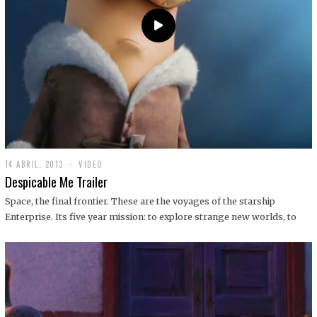
14 ABRIL, 2013
1
VIDEO
9
Despicable Me Trailer
D
I
Space, the final frontier. These are the voyages of the starship
C
Enterprise. Its five year mission: to explore strange new worlds, to
I
E
M
B
R
E
,
2
0
1