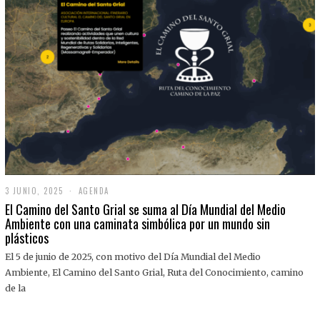
3 JUNIO, 2025
3
AGENDA
J
El Camino del Santo Grial se suma al Día Mundial del Medio
U
Ambiente con una caminata simbólica por un mundo sin
N
plásticos
I
O
,
El 5 de junio de 2025, con motivo del Día Mundial del Medio
2
Ambiente, El Camino del Santo Grial, Ruta del Conocimiento, camino
0
2
de la
5