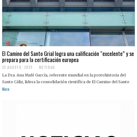
El Camino del Santo Grial logra una calificación “excelente” y se
prepara para la certificación europea
22 AGOSTO, 2025
2
NOTICIAS
2
La Dra. Ana Mafé García, referente mundial en la protohistoria del
A
G
Santo Cáliz, lidera la consolidación científica de El Camino del Santo
O
More
S
T
O
,
2
0
2
5