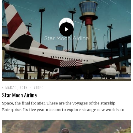
0
1
9
4 MARZO, 2015
1
VIDEO
9
Star Moon Airline
D
I
Space, the final frontier. These are the voyages of the starship
C
Enterprise. Its five year mission: to explore strange new worlds, to
I
E
M
B
R
E