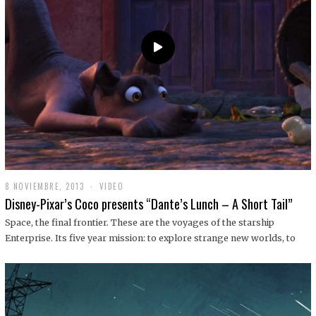
9
8 NOVIEMBRE, 2013
1
VIDEO
9
Disney-Pixar’s Coco presents “Dante’s Lunch – A Short Tail”
D
I
Space, the final frontier. These are the voyages of the starship
C
Enterprise. Its five year mission: to explore strange new worlds, to
I
E
M
B
R
E
,
2