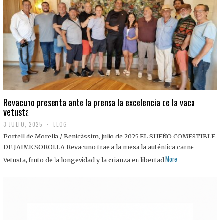
0
2
5
Revacuno presenta ante la prensa la excelencia de la vaca
vetusta
3 JULIO, 2025
1
BLOG
1
Portell de Morella / Benicàssim, julio de 2025 EL SUEÑO COMESTIBLE
J
U
DE JAIME SOROLLA Revacuno trae a la mesa la auténtica carne
L
More
Vetusta, fruto de la longevidad y la crianza en libertad
I
O
,
2
0
2
5