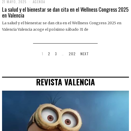
21 MAYO, 2025
2
AGENDA
1
La salud y el bienestar se dan cita en el Wellness Congress 2025
M
en Valencia
A
Y
La salud y el bienestar se dan cita en el Wellness Congress 2025 en
O
,
Valencia Valencia acoge el próximo sábado 31 de
2
0
2
5
1
2
3
…
202
NEXT
REVISTA VALENCIA