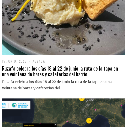
15 JUNIO, 2025
1
AGENDA
5
Ruzafa celebra los días 18 al 22 de junio la ruta de la tapa en
J
una veintena de bares y cafeterías del barrio
U
N
Ruzafa celebra los días 18 al 22 de junio la ruta de la tapa en una
I
O
veintena de bares y cafeterías del
,
2
0
2
5