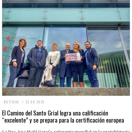
2
NOTICIAS
22.08.2025
2
El Camino del Santo Grial logra una calificación
“excelente” y se prepara para la certificación europea
.
0