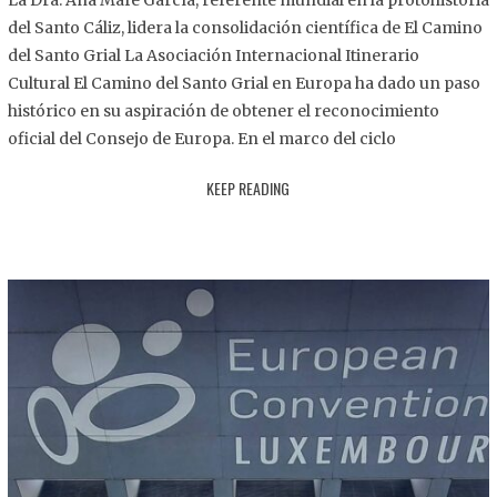
La Dra. Ana Mafé García, referente mundial en la protohistoria
8
del Santo Cáliz, lidera la consolidación científica de El Camino
.
del Santo Grial La Asociación Internacional Itinerario
2
Cultural El Camino del Santo Grial en Europa ha dado un paso
0
histórico en su aspiración de obtener el reconocimiento
2
oficial del Consejo de Europa. En el marco del ciclo
5
KEEP READING