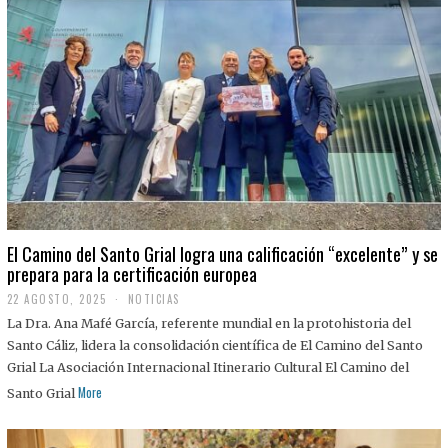
El Camino del Santo Grial logra una calificación “excelente” y se
prepara para la certificación europea
22 AGOSTO, 2025
2
NOTICIAS
2
La Dra. Ana Mafé García, referente mundial en la protohistoria del
A
G
Santo Cáliz, lidera la consolidación científica de El Camino del Santo
O
Grial La Asociación Internacional Itinerario Cultural El Camino del
S
T
More
Santo Grial
O
,
2