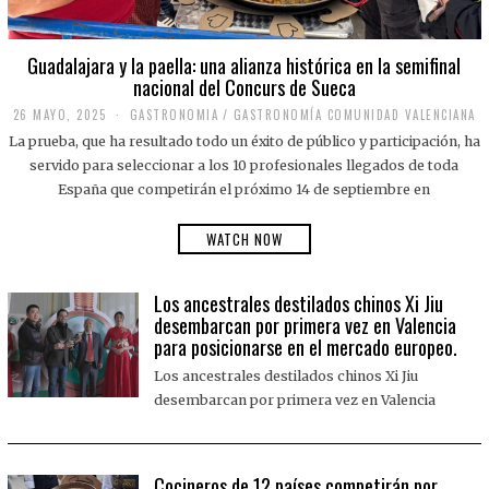
Guadalajara y la paella: una alianza histórica en la semifinal
nacional del Concurs de Sueca
26 MAYO, 2025
2
GASTRONOMIA
/
GASTRONOMÍA COMUNIDAD VALENCIANA
6
La prueba, que ha resultado todo un éxito de público y participación, ha
M
A
servido para seleccionar a los 10 profesionales llegados de toda
Y
España que competirán el próximo 14 de septiembre en
O
,
2
WATCH NOW
0
2
5
Los ancestrales destilados chinos Xi Jiu
desembarcan por primera vez en Valencia
para posicionarse en el mercado europeo.
Los ancestrales destilados chinos Xi Jiu
desembarcan por primera vez en Valencia
Cocineros de 12 países competirán por