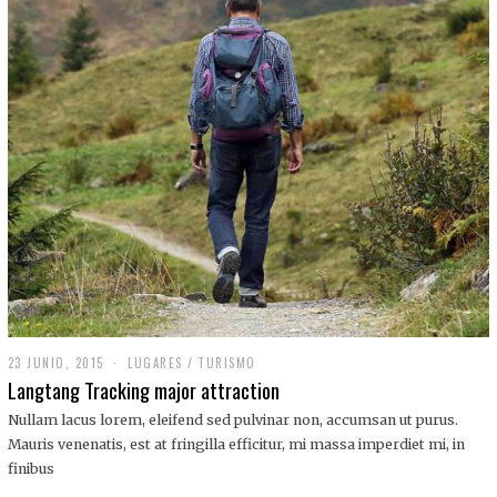
,
2
0
1
9
23 JUNIO, 2015
LUGARES
/
TURISMO
Langtang Tracking major attraction
Nullam lacus lorem, eleifend sed pulvinar non, accumsan ut purus.
Mauris venenatis, est at fringilla efficitur, mi massa imperdiet mi, in
finibus