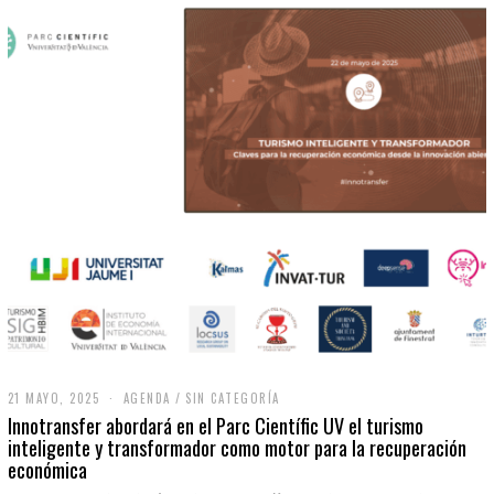
21 MAYO, 2025
2
AGENDA
/
SIN CATEGORÍA
1
Innotransfer abordará en el Parc Científic UV el turismo
M
inteligente y transformador como motor para la recuperación
A
económica
Y
O