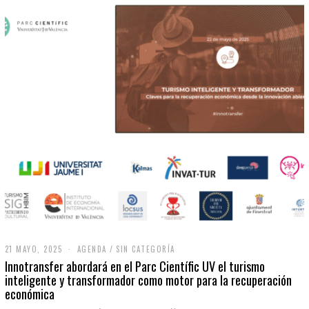
21 MAYO, 2025
2
AGENDA
/
SIN CATEGORÍA
1
Innotransfer abordará en el Parc Científic UV el turismo
M
inteligente y transformador como motor para la recuperación
A
económica
Y
O