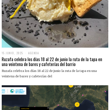
15 JUNIO, 2025
1
AGENDA
5
Ruzafa celebra los días 18 al 22 de junio la ruta de la tapa en
J
una veintena de bares y cafeterías del barrio
U
N
Ruzafa celebra los días 18 al 22 de junio la ruta de la tapa en una
I
O
veintena de bares y cafeterías del
,
2
0
2
5