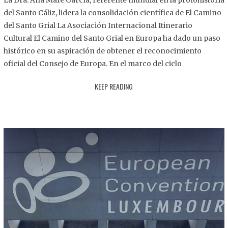
La Dra. Ana Mafé García, referente mundial en la protohistoria
8
del Santo Cáliz, lidera la consolidación científica de El Camino
.
del Santo Grial La Asociación Internacional Itinerario
2
Cultural El Camino del Santo Grial en Europa ha dado un paso
0
histórico en su aspiración de obtener el reconocimiento
2
oficial del Consejo de Europa. En el marco del ciclo
5
KEEP READING