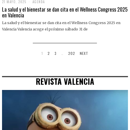
21 MAYO, 2025
2
AGENDA
1
La salud y el bienestar se dan cita en el Wellness Congress 2025
M
en Valencia
A
Y
La salud y el bienestar se dan cita en el Wellness Congress 2025 en
O
,
Valencia Valencia acoge el próximo sábado 31 de
2
0
2
5
1
2
3
…
202
NEXT
REVISTA VALENCIA