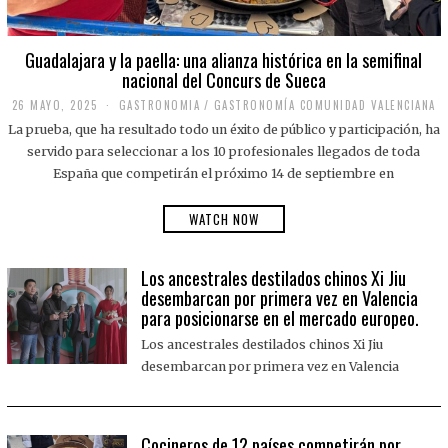
Guadalajara y la paella: una alianza histórica en la semifinal
nacional del Concurs de Sueca
26 MAYO, 2025
2
GASTRONOMIA
/
GASTRONOMÍA COMUNIDAD VALENCIANA
6
La prueba, que ha resultado todo un éxito de público y participación, ha
M
A
servido para seleccionar a los 10 profesionales llegados de toda
Y
España que competirán el próximo 14 de septiembre en
O
,
2
WATCH NOW
0
2
5
Los ancestrales destilados chinos Xi Jiu
desembarcan por primera vez en Valencia
para posicionarse en el mercado europeo.
Los ancestrales destilados chinos Xi Jiu
desembarcan por primera vez en Valencia
Cocineros de 12 países competirán por