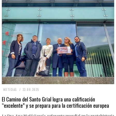
2
NOTICIAS
22.08.2025
2
El Camino del Santo Grial logra una calificación
“excelente” y se prepara para la certificación europea
.
0