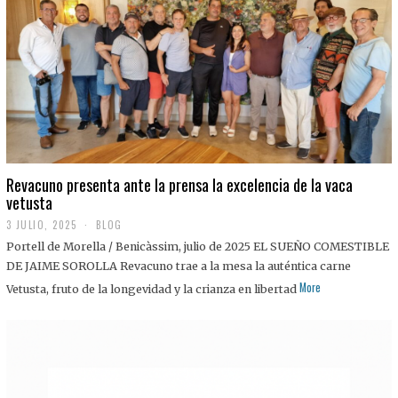
0
2
5
Revacuno presenta ante la prensa la excelencia de la vaca
vetusta
3 JULIO, 2025
1
BLOG
1
Portell de Morella / Benicàssim, julio de 2025 EL SUEÑO COMESTIBLE
J
U
DE JAIME SOROLLA Revacuno trae a la mesa la auténtica carne
L
More
Vetusta, fruto de la longevidad y la crianza en libertad
I
O
,
2
0
2
5