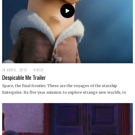
14 ABRIL, 2013
1
VIDEO
9
Despicable Me Trailer
D
I
Space, the final frontier. These are the voyages of the starship
C
Enterprise. Its five year mission: to explore strange new worlds, to
I
E
M
B
R
E
,
2
0
1