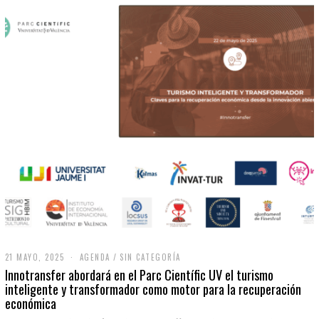
21 MAYO, 2025
2
AGENDA
/
SIN CATEGORÍA
1
Innotransfer abordará en el Parc Científic UV el turismo
M
inteligente y transformador como motor para la recuperación
A
económica
Y
O