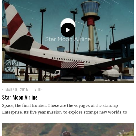
0
1
9
4 MARZO, 2015
1
VIDEO
9
Star Moon Airline
D
I
Space, the final frontier. These are the voyages of the starship
C
Enterprise. Its five year mission: to explore strange new worlds, to
I
E
M
B
R
E