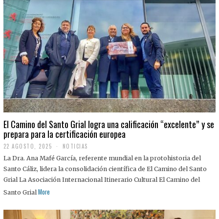
El Camino del Santo Grial logra una calificación “excelente” y se
prepara para la certificación europea
22 AGOSTO, 2025
2
NOTICIAS
2
La Dra. Ana Mafé García, referente mundial en la protohistoria del
A
G
Santo Cáliz, lidera la consolidación científica de El Camino del Santo
O
Grial La Asociación Internacional Itinerario Cultural El Camino del
S
T
More
Santo Grial
O
,
2