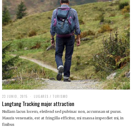
,
2
0
1
9
23 JUNIO, 2015
LUGARES
/
TURISMO
Langtang Tracking major attraction
Nullam lacus lorem, eleifend sed pulvinar non, accumsan ut purus.
Mauris venenatis, est at fringilla efficitur, mi massa imperdiet mi, in
finibus