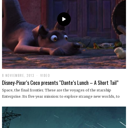
9
8 NOVIEMBRE, 2013
1
VIDEO
9
Disney-Pixar’s Coco presents “Dante’s Lunch – A Short Tail”
D
I
Space, the final frontier. These are the voyages of the starship
C
Enterprise. Its five year mission: to explore strange new worlds, to
I
E
M
B
R
E
,
2