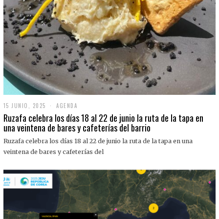
15 JUNIO, 2025
1
AGENDA
5
Ruzafa celebra los días 18 al 22 de junio la ruta de la tapa en
J
una veintena de bares y cafeterías del barrio
U
N
Ruzafa celebra los días 18 al 22 de junio la ruta de la tapa en una
I
O
veintena de bares y cafeterías del
,
2
0
2
5