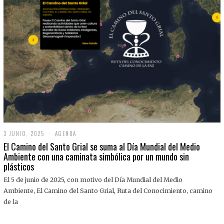
3 JUNIO, 2025
3
AGENDA
J
El Camino del Santo Grial se suma al Día Mundial del Medio
U
Ambiente con una caminata simbólica por un mundo sin
N
plásticos
I
O
,
El 5 de junio de 2025, con motivo del Día Mundial del Medio
2
Ambiente, El Camino del Santo Grial, Ruta del Conocimiento, camino
0
2
de la
5