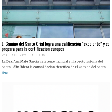
El Camino del Santo Grial logra una calificación “excelente” y se
prepara para la certificación europea
22 AGOSTO, 2025
2
NOTICIAS
2
La Dra. Ana Mafé García, referente mundial en la protohistoria del
A
G
Santo Cáliz, lidera la consolidación científica de El Camino del Santo
O
More
S
T
O
,
2
0
2
5