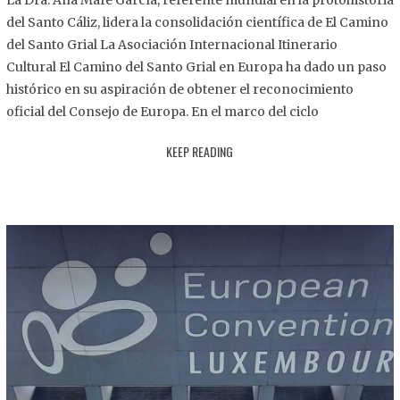
La Dra. Ana Mafé García, referente mundial en la protohistoria
8
del Santo Cáliz, lidera la consolidación científica de El Camino
.
del Santo Grial La Asociación Internacional Itinerario
2
Cultural El Camino del Santo Grial en Europa ha dado un paso
0
histórico en su aspiración de obtener el reconocimiento
2
oficial del Consejo de Europa. En el marco del ciclo
5
KEEP READING