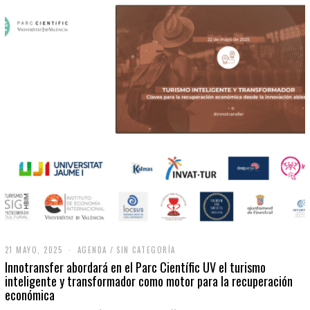
21 MAYO, 2025
2
AGENDA
/
SIN CATEGORÍA
1
Innotransfer abordará en el Parc Científic UV el turismo
M
inteligente y transformador como motor para la recuperación
A
económica
Y
O