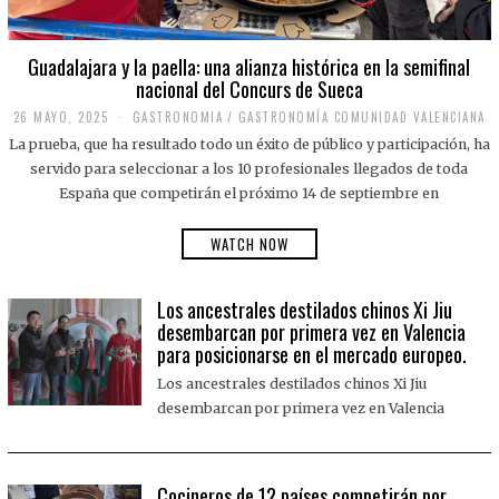
Guadalajara y la paella: una alianza histórica en la semifinal
nacional del Concurs de Sueca
26 MAYO, 2025
2
GASTRONOMIA
/
GASTRONOMÍA COMUNIDAD VALENCIANA
6
La prueba, que ha resultado todo un éxito de público y participación, ha
M
A
servido para seleccionar a los 10 profesionales llegados de toda
Y
España que competirán el próximo 14 de septiembre en
O
,
2
WATCH NOW
0
2
5
Los ancestrales destilados chinos Xi Jiu
desembarcan por primera vez en Valencia
para posicionarse en el mercado europeo.
Los ancestrales destilados chinos Xi Jiu
desembarcan por primera vez en Valencia
Cocineros de 12 países competirán por