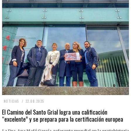
2
NOTICIAS
22.08.2025
2
El Camino del Santo Grial logra una calificación
“excelente” y se prepara para la certificación europea
.
0