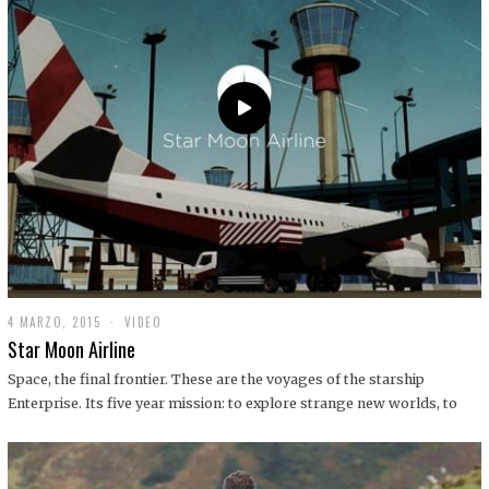
0
1
9
4 MARZO, 2015
1
VIDEO
9
Star Moon Airline
D
I
Space, the final frontier. These are the voyages of the starship
C
Enterprise. Its five year mission: to explore strange new worlds, to
I
E
M
B
R
E