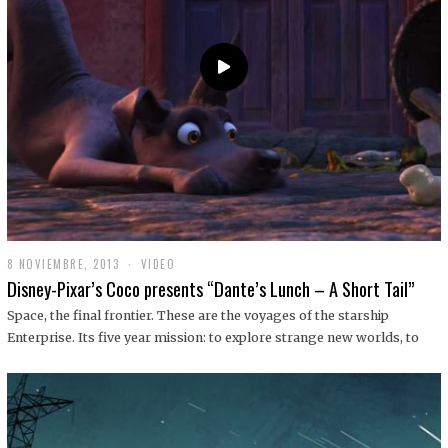
9
8 NOVIEMBRE, 2013
1
VIDEO
9
Disney-Pixar’s Coco presents “Dante’s Lunch – A Short Tail”
D
I
Space, the final frontier. These are the voyages of the starship
C
Enterprise. Its five year mission: to explore strange new worlds, to
I
E
M
B
R
E
,
2