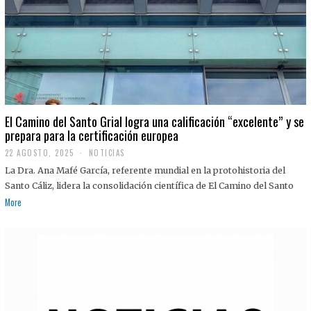
El Camino del Santo Grial logra una calificación “excelente” y se
prepara para la certificación europea
22 AGOSTO, 2025
2
NOTICIAS
2
La Dra. Ana Mafé García, referente mundial en la protohistoria del
A
G
Santo Cáliz, lidera la consolidación científica de El Camino del Santo
O
More
S
T
O
,
2
0
2
5