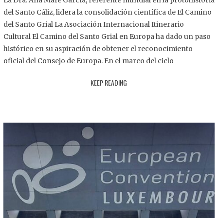
La Dra. Ana Mafé García, referente mundial en la protohistoria
8
del Santo Cáliz, lidera la consolidación científica de El Camino
.
del Santo Grial La Asociación Internacional Itinerario
2
Cultural El Camino del Santo Grial en Europa ha dado un paso
0
histórico en su aspiración de obtener el reconocimiento
2
oficial del Consejo de Europa. En el marco del ciclo
5
KEEP READING