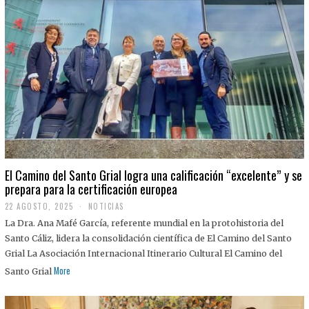
El Camino del Santo Grial logra una calificación “excelente” y se
prepara para la certificación europea
22 AGOSTO, 2025
2
NOTICIAS
2
La Dra. Ana Mafé García, referente mundial en la protohistoria del
A
G
Santo Cáliz, lidera la consolidación científica de El Camino del Santo
O
Grial La Asociación Internacional Itinerario Cultural El Camino del
S
T
More
Santo Grial
O
,
2