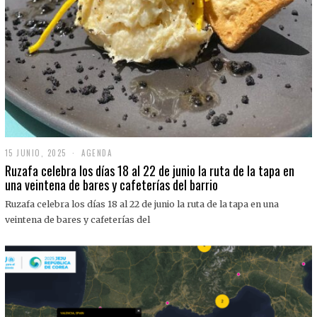
15 JUNIO, 2025
1
AGENDA
5
Ruzafa celebra los días 18 al 22 de junio la ruta de la tapa en
J
una veintena de bares y cafeterías del barrio
U
N
Ruzafa celebra los días 18 al 22 de junio la ruta de la tapa en una
I
O
veintena de bares y cafeterías del
,
2
0
2
5