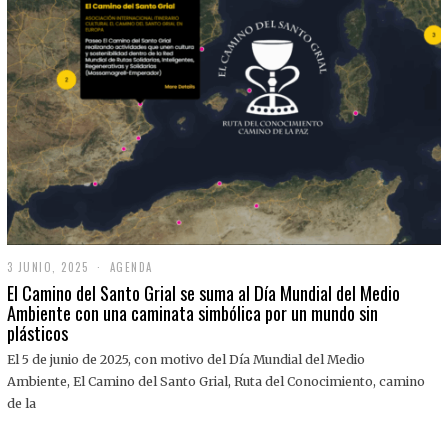
3 JUNIO, 2025
3
AGENDA
J
El Camino del Santo Grial se suma al Día Mundial del Medio
U
Ambiente con una caminata simbólica por un mundo sin
N
plásticos
I
O
,
El 5 de junio de 2025, con motivo del Día Mundial del Medio
2
Ambiente, El Camino del Santo Grial, Ruta del Conocimiento, camino
0
2
de la
5