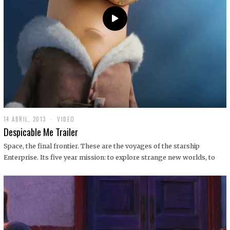
14 ABRIL, 2013
1
VIDEO
9
Despicable Me Trailer
D
I
Space, the final frontier. These are the voyages of the starship
C
Enterprise. Its five year mission: to explore strange new worlds, to
I
E
M
B
R
E
,
2
0
1