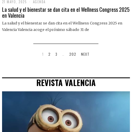
21 MAYO, 2025
2
AGENDA
1
La salud y el bienestar se dan cita en el Wellness Congress 2025
M
en Valencia
A
Y
La salud y el bienestar se dan cita en el Wellness Congress 2025 en
O
,
Valencia Valencia acoge el próximo sábado 31 de
2
0
2
5
1
2
3
…
202
NEXT
REVISTA VALENCIA