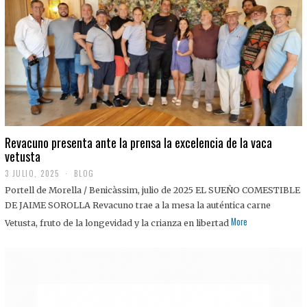
0
2
5
Revacuno presenta ante la prensa la excelencia de la vaca
vetusta
3 JULIO, 2025
1
BLOG
1
Portell de Morella / Benicàssim, julio de 2025 EL SUEÑO COMESTIBLE
J
U
DE JAIME SOROLLA Revacuno trae a la mesa la auténtica carne
L
More
Vetusta, fruto de la longevidad y la crianza en libertad
I
O
,
2
0
2
5