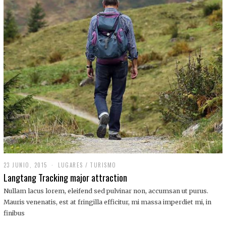
,
2
0
1
9
23 JUNIO, 2015
LUGARES
/
TURISMO
Langtang Tracking major attraction
Nullam lacus lorem, eleifend sed pulvinar non, accumsan ut purus.
Mauris venenatis, est at fringilla efficitur, mi massa imperdiet mi, in
finibus