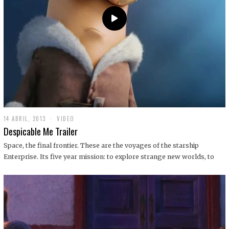
14 ABRIL, 2013
1
VIDEO
9
Despicable Me Trailer
D
I
Space, the final frontier. These are the voyages of the starship
C
Enterprise. Its five year mission: to explore strange new worlds, to
I
E
M
B
R
E
,
2
0
1