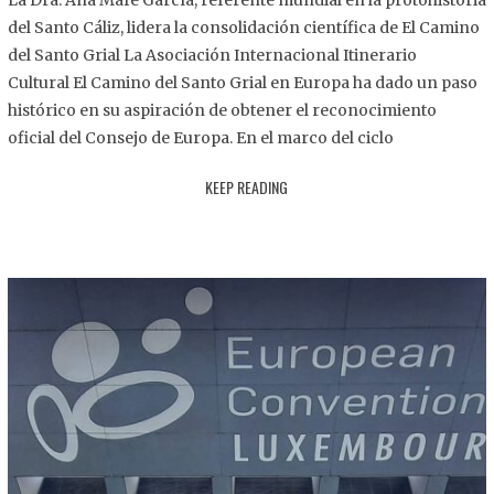
La Dra. Ana Mafé García, referente mundial en la protohistoria
8
del Santo Cáliz, lidera la consolidación científica de El Camino
.
del Santo Grial La Asociación Internacional Itinerario
2
Cultural El Camino del Santo Grial en Europa ha dado un paso
0
histórico en su aspiración de obtener el reconocimiento
2
oficial del Consejo de Europa. En el marco del ciclo
5
KEEP READING