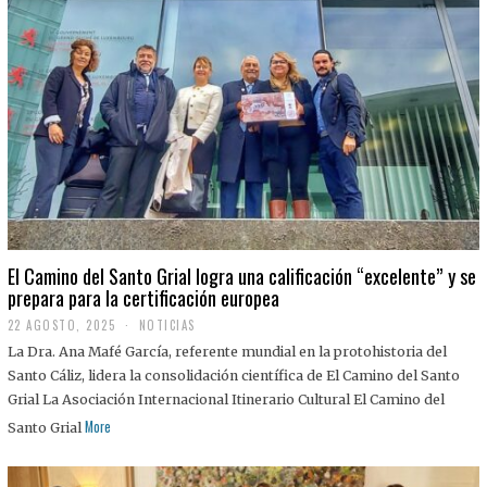
El Camino del Santo Grial logra una calificación “excelente” y se
prepara para la certificación europea
22 AGOSTO, 2025
2
NOTICIAS
2
La Dra. Ana Mafé García, referente mundial en la protohistoria del
A
G
Santo Cáliz, lidera la consolidación científica de El Camino del Santo
O
Grial La Asociación Internacional Itinerario Cultural El Camino del
S
T
More
Santo Grial
O
,
2