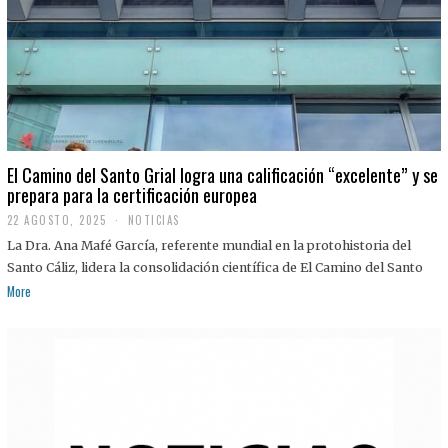
El Camino del Santo Grial logra una calificación “excelente” y se
prepara para la certificación europea
22 AGOSTO, 2025
2
NOTICIAS
2
La Dra. Ana Mafé García, referente mundial en la protohistoria del
A
G
Santo Cáliz, lidera la consolidación científica de El Camino del Santo
O
More
S
T
O
,
2
0
2
5