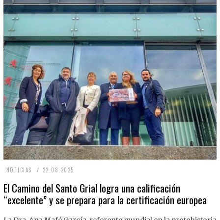
2
NOTICIAS
22.08.2025
2
El Camino del Santo Grial logra una calificación
“excelente” y se prepara para la certificación europea
.
0