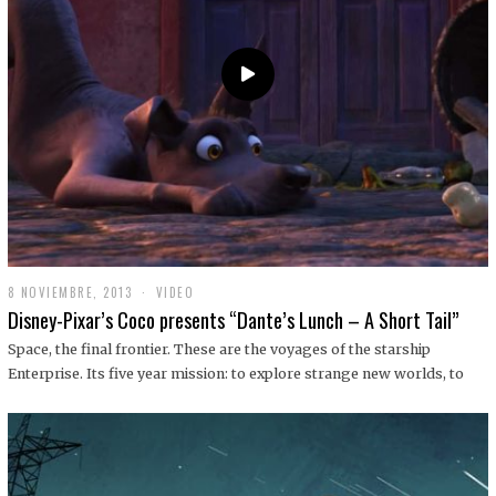
9
8 NOVIEMBRE, 2013
1
VIDEO
9
Disney-Pixar’s Coco presents “Dante’s Lunch – A Short Tail”
D
I
Space, the final frontier. These are the voyages of the starship
C
Enterprise. Its five year mission: to explore strange new worlds, to
I
E
M
B
R
E
,
2