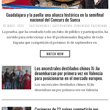
Guadalajara y la paella: una alianza histórica en la semifinal
nacional del Concurs de Sueca
26 MAYO, 2025
2
GASTRONOMIA
/
GASTRONOMÍA COMUNIDAD VALENCIANA
6
La prueba, que ha resultado todo un éxito de público y participación, ha
M
A
servido para seleccionar a los 10 profesionales llegados de toda
Y
España que competirán el próximo 14 de septiembre en
O
,
2
WATCH NOW
0
2
5
Los ancestrales destilados chinos Xi Jiu
desembarcan por primera vez en Valencia
para posicionarse en el mercado europeo.
Los ancestrales destilados chinos Xi Jiu
desembarcan por primera vez en Valencia
Cocineros de 12 países competirán por