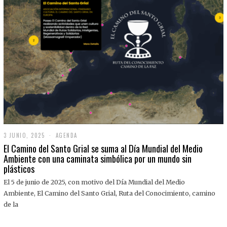
3 JUNIO, 2025
3
AGENDA
J
El Camino del Santo Grial se suma al Día Mundial del Medio
U
Ambiente con una caminata simbólica por un mundo sin
N
plásticos
I
O
,
El 5 de junio de 2025, con motivo del Día Mundial del Medio
2
Ambiente, El Camino del Santo Grial, Ruta del Conocimiento, camino
0
2
de la
5