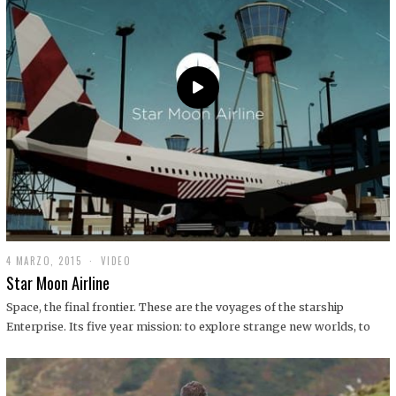
0
1
9
4 MARZO, 2015
1
VIDEO
9
Star Moon Airline
D
I
Space, the final frontier. These are the voyages of the starship
C
Enterprise. Its five year mission: to explore strange new worlds, to
I
E
M
B
R
E