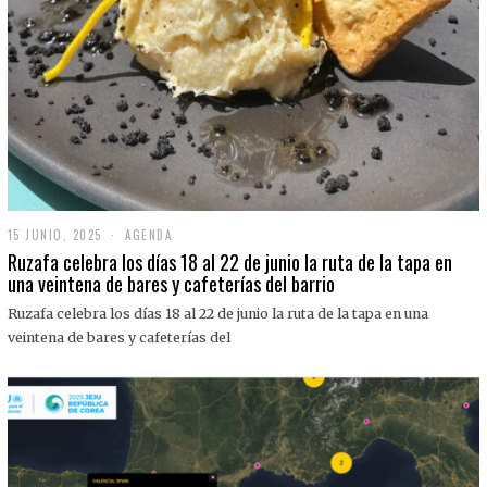
15 JUNIO, 2025
1
AGENDA
5
Ruzafa celebra los días 18 al 22 de junio la ruta de la tapa en
J
una veintena de bares y cafeterías del barrio
U
N
Ruzafa celebra los días 18 al 22 de junio la ruta de la tapa en una
I
O
veintena de bares y cafeterías del
,
2
0
2
5