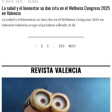
21 MAYO, 2025
2
AGENDA
1
La salud y el bienestar se dan cita en el Wellness Congress 2025
M
en Valencia
A
Y
La salud y el bienestar se dan cita en el Wellness Congress 2025 en
O
,
Valencia Valencia acoge el próximo sábado 31 de
2
0
2
5
1
2
3
…
202
NEXT
REVISTA VALENCIA