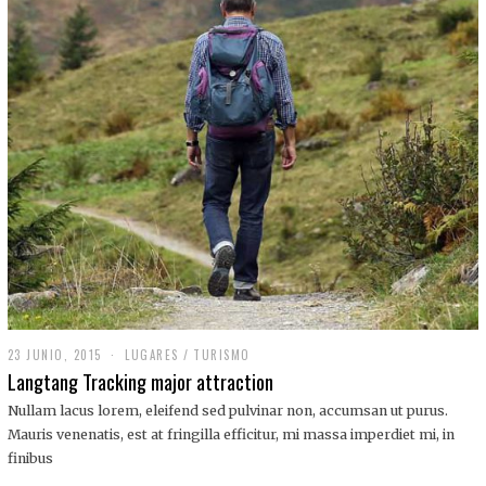
,
2
0
1
9
23 JUNIO, 2015
LUGARES
/
TURISMO
Langtang Tracking major attraction
Nullam lacus lorem, eleifend sed pulvinar non, accumsan ut purus.
Mauris venenatis, est at fringilla efficitur, mi massa imperdiet mi, in
finibus