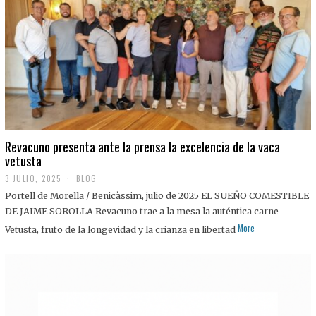
0
2
5
Revacuno presenta ante la prensa la excelencia de la vaca
vetusta
3 JULIO, 2025
1
BLOG
1
Portell de Morella / Benicàssim, julio de 2025 EL SUEÑO COMESTIBLE
J
U
DE JAIME SOROLLA Revacuno trae a la mesa la auténtica carne
L
More
Vetusta, fruto de la longevidad y la crianza en libertad
I
O
,
2
0
2
5