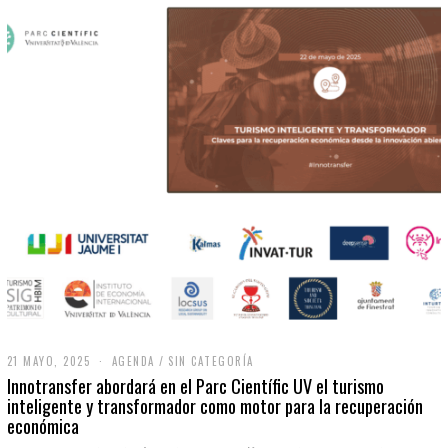
21 MAYO, 2025
2
AGENDA
/
SIN CATEGORÍA
1
Innotransfer abordará en el Parc Científic UV el turismo
M
inteligente y transformador como motor para la recuperación
A
económica
Y
O