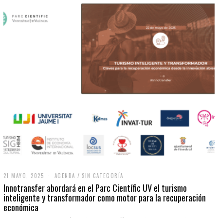
21 MAYO, 2025
2
AGENDA
/
SIN CATEGORÍA
1
Innotransfer abordará en el Parc Científic UV el turismo
M
inteligente y transformador como motor para la recuperación
A
económica
Y
O