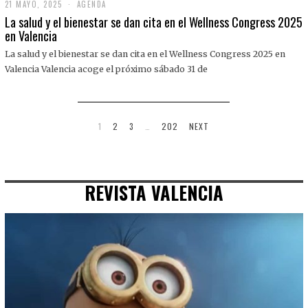
21 MAYO, 2025
2
AGENDA
1
La salud y el bienestar se dan cita en el Wellness Congress 2025
M
en Valencia
A
Y
La salud y el bienestar se dan cita en el Wellness Congress 2025 en
O
,
Valencia Valencia acoge el próximo sábado 31 de
2
0
2
5
1
2
3
…
202
NEXT
REVISTA VALENCIA