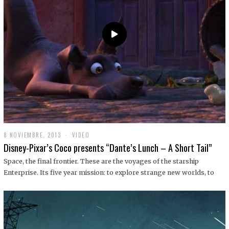
9
8 NOVIEMBRE, 2013
1
VIDEO
9
Disney-Pixar’s Coco presents “Dante’s Lunch – A Short Tail”
D
I
Space, the final frontier. These are the voyages of the starship
C
Enterprise. Its five year mission: to explore strange new worlds, to
I
E
M
B
R
E
,
2