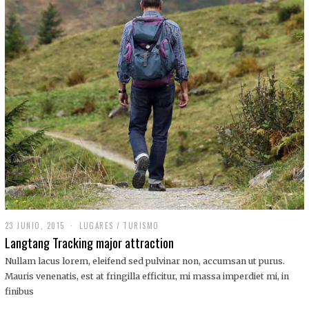
,
2
0
1
9
23 JUNIO, 2015
LUGARES
/
TURISMO
Langtang Tracking major attraction
Nullam lacus lorem, eleifend sed pulvinar non, accumsan ut purus.
Mauris venenatis, est at fringilla efficitur, mi massa imperdiet mi, in
finibus