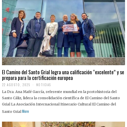
El Camino del Santo Grial logra una calificación “excelente” y se
prepara para la certificación europea
22 AGOSTO, 2025
2
NOTICIAS
2
La Dra. Ana Mafé García, referente mundial en la protohistoria del
A
G
Santo Cáliz, lidera la consolidación científica de El Camino del Santo
O
Grial La Asociación Internacional Itinerario Cultural El Camino del
S
T
More
Santo Grial
O
,
2