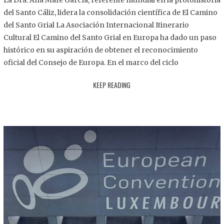
La Dra. Ana Mafé García, referente mundial en la protohistoria
8
del Santo Cáliz, lidera la consolidación científica de El Camino
.
del Santo Grial La Asociación Internacional Itinerario
2
Cultural El Camino del Santo Grial en Europa ha dado un paso
0
histórico en su aspiración de obtener el reconocimiento
2
oficial del Consejo de Europa. En el marco del ciclo
5
KEEP READING