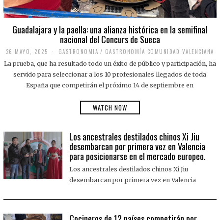
Guadalajara y la paella: una alianza histórica en la semifinal
nacional del Concurs de Sueca
26 MAYO, 2025
2
GASTRONOMIA
/
GASTRONOMÍA COMUNIDAD VALENCIANA
6
La prueba, que ha resultado todo un éxito de público y participación, ha
M
A
servido para seleccionar a los 10 profesionales llegados de toda
Y
España que competirán el próximo 14 de septiembre en
O
,
2
WATCH NOW
0
2
5
Los ancestrales destilados chinos Xi Jiu
desembarcan por primera vez en Valencia
para posicionarse en el mercado europeo.
Los ancestrales destilados chinos Xi Jiu
desembarcan por primera vez en Valencia
Cocineros de 12 países competirán por