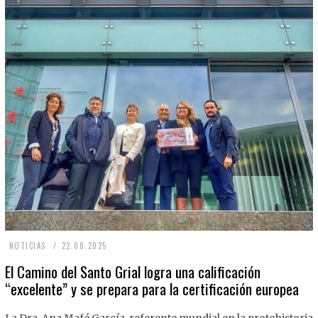
2
NOTICIAS
22.08.2025
2
El Camino del Santo Grial logra una calificación
“excelente” y se prepara para la certificación europea
.
0