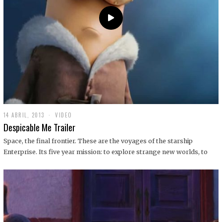
14 ABRIL, 2013
1
VIDEO
9
Despicable Me Trailer
D
I
Space, the final frontier. These are the voyages of the starship
C
Enterprise. Its five year mission: to explore strange new worlds, to
I
E
M
B
R
E
,
2
0
1