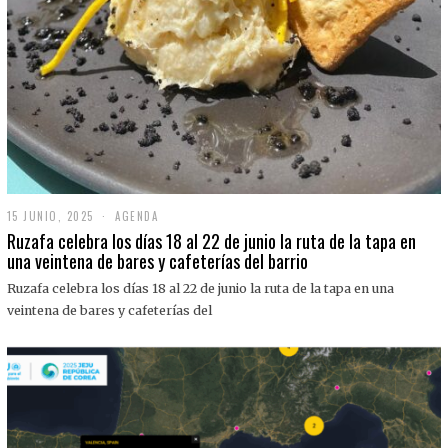
15 JUNIO, 2025
1
AGENDA
5
Ruzafa celebra los días 18 al 22 de junio la ruta de la tapa en
J
una veintena de bares y cafeterías del barrio
U
N
Ruzafa celebra los días 18 al 22 de junio la ruta de la tapa en una
I
O
veintena de bares y cafeterías del
,
2
0
2
5