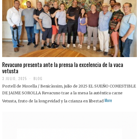
0
2
5
Revacuno presenta ante la prensa la excelencia de la vaca
vetusta
3 JULIO, 2025
1
BLOG
1
Portell de Morella / Benicàssim, julio de 2025 EL SUEÑO COMESTIBLE
J
U
DE JAIME SOROLLA Revacuno trae a la mesa la auténtica carne
L
More
Vetusta, fruto de la longevidad y la crianza en libertad
I
O
,
2
0
2
5