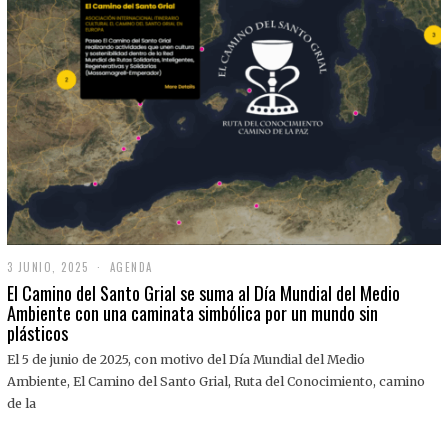
3 JUNIO, 2025
3
AGENDA
J
El Camino del Santo Grial se suma al Día Mundial del Medio
U
Ambiente con una caminata simbólica por un mundo sin
N
plásticos
I
O
,
El 5 de junio de 2025, con motivo del Día Mundial del Medio
2
Ambiente, El Camino del Santo Grial, Ruta del Conocimiento, camino
0
2
de la
5