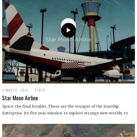
0
1
9
4 MARZO, 2015
1
VIDEO
9
Star Moon Airline
D
I
Space, the final frontier. These are the voyages of the starship
C
Enterprise. Its five year mission: to explore strange new worlds, to
I
E
M
B
R
E