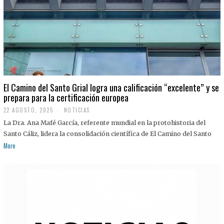
El Camino del Santo Grial logra una calificación “excelente” y se
prepara para la certificación europea
22 AGOSTO, 2025
2
NOTICIAS
2
La Dra. Ana Mafé García, referente mundial en la protohistoria del
A
G
Santo Cáliz, lidera la consolidación científica de El Camino del Santo
O
More
S
T
O
,
2
0
2
5