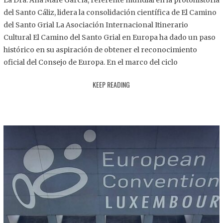
La Dra. Ana Mafé García, referente mundial en la protohistoria
8
del Santo Cáliz, lidera la consolidación científica de El Camino
.
del Santo Grial La Asociación Internacional Itinerario
2
Cultural El Camino del Santo Grial en Europa ha dado un paso
0
histórico en su aspiración de obtener el reconocimiento
2
oficial del Consejo de Europa. En el marco del ciclo
5
KEEP READING