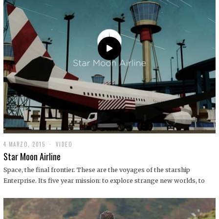
0
1
9
4 MARZO, 2015
1
VIDEO
9
Star Moon Airline
D
I
Space, the final frontier. These are the voyages of the starship
C
Enterprise. Its five year mission: to explore strange new worlds, to
I
E
M
B
R
E