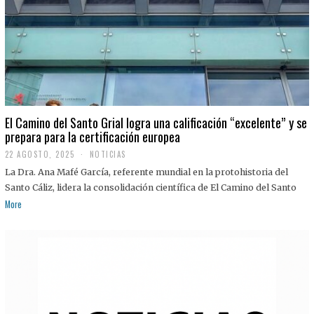
El Camino del Santo Grial logra una calificación “excelente” y se
prepara para la certificación europea
22 AGOSTO, 2025
2
NOTICIAS
2
La Dra. Ana Mafé García, referente mundial en la protohistoria del
A
G
Santo Cáliz, lidera la consolidación científica de El Camino del Santo
O
More
S
T
O
,
2
0
2
5