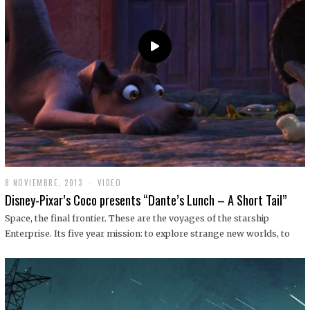
9
8 NOVIEMBRE, 2013
1
VIDEO
9
Disney-Pixar’s Coco presents “Dante’s Lunch – A Short Tail”
D
I
Space, the final frontier. These are the voyages of the starship
C
Enterprise. Its five year mission: to explore strange new worlds, to
I
E
M
B
R
E
,
2