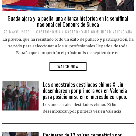
Guadalajara y la paella: una alianza histórica en la semifinal
nacional del Concurs de Sueca
26 MAYO, 2025
2
GASTRONOMIA
/
GASTRONOMÍA COMUNIDAD VALENCIANA
6
La prueba, que ha resultado todo un éxito de público y participación, ha
M
A
servido para seleccionar a los 10 profesionales llegados de toda
Y
España que competirán el próximo 14 de septiembre en
O
,
2
WATCH NOW
0
2
5
Los ancestrales destilados chinos Xi Jiu
desembarcan por primera vez en Valencia
para posicionarse en el mercado europeo.
Los ancestrales destilados chinos Xi Jiu
desembarcan por primera vez en Valencia
Cocineros de 12 países competirán por