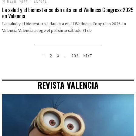
21 MAYO, 2025
2
AGENDA
1
La salud y el bienestar se dan cita en el Wellness Congress 2025
M
en Valencia
A
Y
La salud y el bienestar se dan cita en el Wellness Congress 2025 en
O
,
Valencia Valencia acoge el próximo sábado 31 de
2
0
2
5
1
2
3
…
202
NEXT
REVISTA VALENCIA