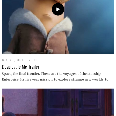
14 ABRIL, 2013
1
VIDEO
9
Despicable Me Trailer
D
I
Space, the final frontier. These are the voyages of the starship
C
Enterprise. Its five year mission: to explore strange new worlds, to
I
E
M
B
R
E
,
2
0
1