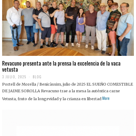
0
2
5
Revacuno presenta ante la prensa la excelencia de la vaca
vetusta
3 JULIO, 2025
1
BLOG
1
Portell de Morella / Benicàssim, julio de 2025 EL SUEÑO COMESTIBLE
J
U
DE JAIME SOROLLA Revacuno trae a la mesa la auténtica carne
L
More
Vetusta, fruto de la longevidad y la crianza en libertad
I
O
,
2
0
2
5