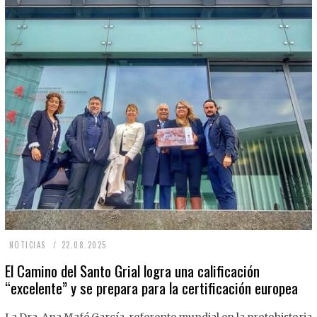
2
NOTICIAS
22.08.2025
2
El Camino del Santo Grial logra una calificación
“excelente” y se prepara para la certificación europea
.
0