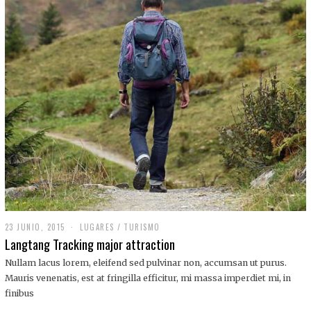
,
2
0
1
9
23 JUNIO, 2015
LUGARES
/
TURISMO
Langtang Tracking major attraction
Nullam lacus lorem, eleifend sed pulvinar non, accumsan ut purus.
Mauris venenatis, est at fringilla efficitur, mi massa imperdiet mi, in
finibus