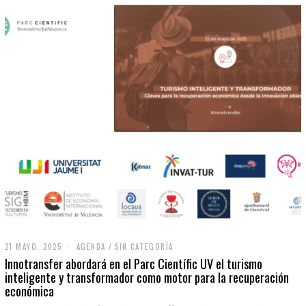
21 MAYO, 2025
2
AGENDA
/
SIN CATEGORÍA
1
Innotransfer abordará en el Parc Científic UV el turismo
M
inteligente y transformador como motor para la recuperación
A
económica
Y
O