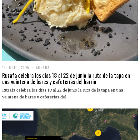
15 JUNIO, 2025
1
AGENDA
5
Ruzafa celebra los días 18 al 22 de junio la ruta de la tapa en
J
una veintena de bares y cafeterías del barrio
U
N
Ruzafa celebra los días 18 al 22 de junio la ruta de la tapa en una
I
O
veintena de bares y cafeterías del
,
2
0
2
5