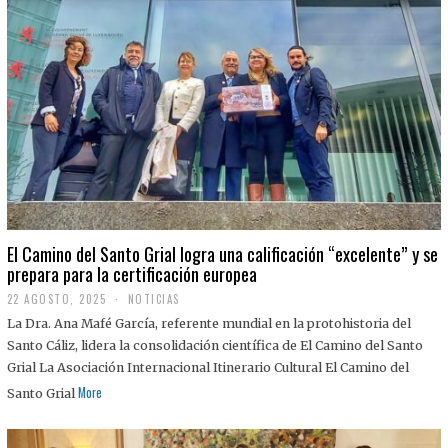
El Camino del Santo Grial logra una calificación “excelente” y se
prepara para la certificación europea
22 AGOSTO, 2025
2
NOTICIAS
2
La Dra. Ana Mafé García, referente mundial en la protohistoria del
A
G
Santo Cáliz, lidera la consolidación científica de El Camino del Santo
O
Grial La Asociación Internacional Itinerario Cultural El Camino del
S
T
More
Santo Grial
O
,
2