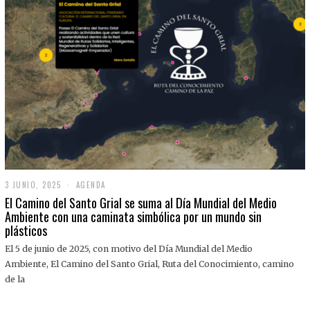
3 JUNIO, 2025
3
AGENDA
J
El Camino del Santo Grial se suma al Día Mundial del Medio
U
Ambiente con una caminata simbólica por un mundo sin
N
plásticos
I
O
,
El 5 de junio de 2025, con motivo del Día Mundial del Medio
2
Ambiente, El Camino del Santo Grial, Ruta del Conocimiento, camino
0
2
de la
5