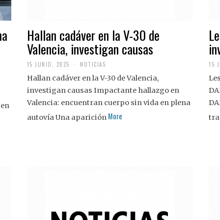
na
Hallan cadáver en la V-30 de
Le
Valencia, investigan causas
in
15 JUNIO, 2025
NOTICIAS
15 
Hallan cadáver en la V-30 de Valencia,
Les
investigan causas Impactante hallazgo en
DA
Valencia: encuentran cuerpo sin vida en plena
DA
 en
More
autovía Una aparición
tra