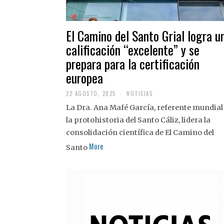
El Camino del Santo Grial logra u
calificación “excelente” y se
prepara para la certificación
europea
22 AGOSTO, 2025
2
NOTICIAS
2
La Dra. Ana Mafé García, referente mundial
A
G
la protohistoria del Santo Cáliz, lidera la
O
S
consolidación científica de El Camino del
T
More
O
Santo
,
2
0
2
5