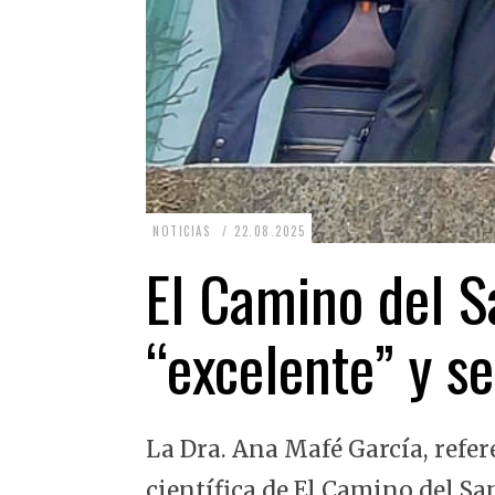
2
NOTICIAS
22.08.2025
2
El Camino del Sa
.
0
“excelente” y se
8
.
2
La Dra. Ana Mafé García, refer
0
2
científica de El Camino del Sa