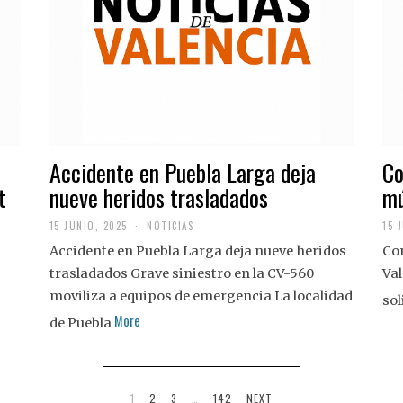
Accidente en Puebla Larga deja
Co
t
nueve heridos trasladados
mú
15 JUNIO, 2025
NOTICIAS
15 
Accidente en Puebla Larga deja nueve heridos
Con
trasladados Grave siniestro en la CV-560
Val
moviliza a equipos de emergencia La localidad
sol
More
de Puebla
1
2
3
…
142
NEXT