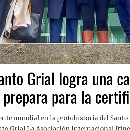
nto Grial logra una ca
 prepara para la certi
ente mundial en la protohistoria del Santo 
nto Grial La Asociación Internacional Itin