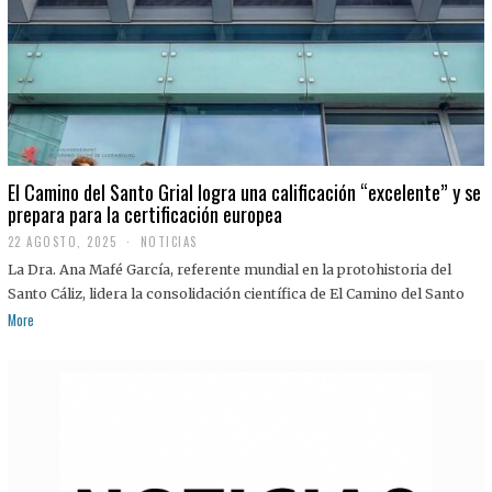
El Camino del Santo Grial logra una calificación “excelente” y se
prepara para la certificación europea
22 AGOSTO, 2025
2
NOTICIAS
2
La Dra. Ana Mafé García, referente mundial en la protohistoria del
A
G
Santo Cáliz, lidera la consolidación científica de El Camino del Santo
O
More
S
T
O
,
2
0
2
5