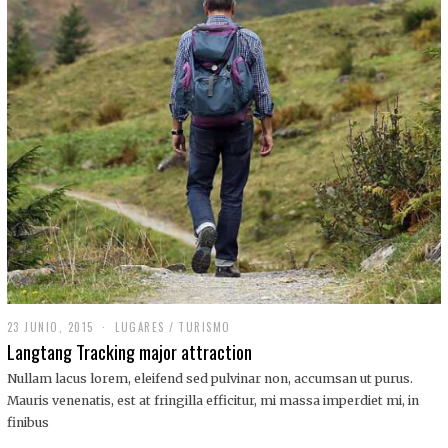
,
2
0
1
9
23 JUNIO, 2015
LUGARES
/
TURISMO
Langtang Tracking major attraction
Nullam lacus lorem, eleifend sed pulvinar non, accumsan ut purus.
Mauris venenatis, est at fringilla efficitur, mi massa imperdiet mi, in
finibus