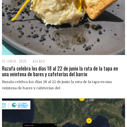
15 JUNIO, 2025
1
AGENDA
5
Ruzafa celebra los días 18 al 22 de junio la ruta de la tapa en
J
una veintena de bares y cafeterías del barrio
U
N
Ruzafa celebra los días 18 al 22 de junio la ruta de la tapa en una
I
O
veintena de bares y cafeterías del
,
2
0
2
5