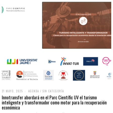
21 MAYO, 2025
2
AGENDA
/
SIN CATEGORÍA
1
Innotransfer abordará en el Parc Científic UV el turismo
M
inteligente y transformador como motor para la recuperación
A
económica
Y
O