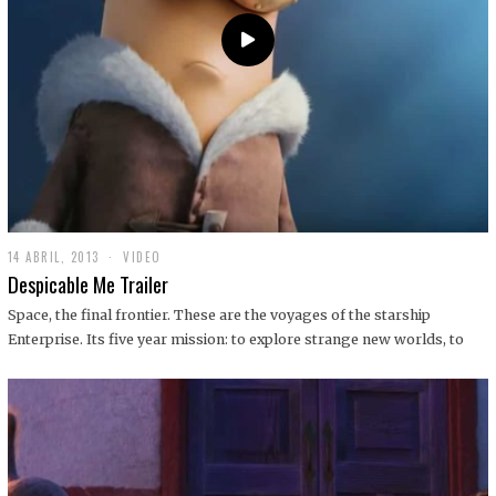
14 ABRIL, 2013
1
VIDEO
9
Despicable Me Trailer
D
I
Space, the final frontier. These are the voyages of the starship
C
Enterprise. Its five year mission: to explore strange new worlds, to
I
E
M
B
R
E
,
2
0
1