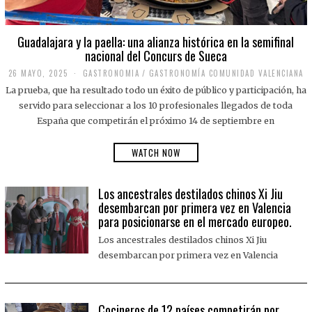
Guadalajara y la paella: una alianza histórica en la semifinal
nacional del Concurs de Sueca
26 MAYO, 2025
2
GASTRONOMIA
/
GASTRONOMÍA COMUNIDAD VALENCIANA
6
La prueba, que ha resultado todo un éxito de público y participación, ha
M
A
servido para seleccionar a los 10 profesionales llegados de toda
Y
España que competirán el próximo 14 de septiembre en
O
,
2
WATCH NOW
0
2
5
Los ancestrales destilados chinos Xi Jiu
desembarcan por primera vez en Valencia
para posicionarse en el mercado europeo.
Los ancestrales destilados chinos Xi Jiu
desembarcan por primera vez en Valencia
Cocineros de 12 países competirán por