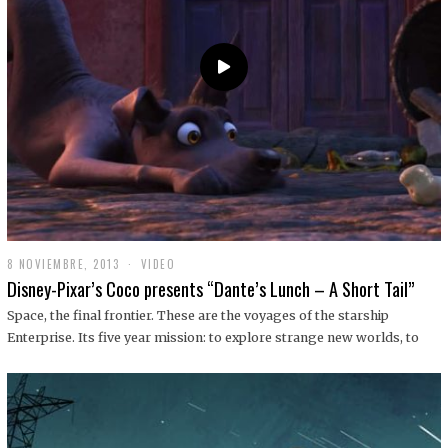
9
8 NOVIEMBRE, 2013
1
VIDEO
9
Disney-Pixar’s Coco presents “Dante’s Lunch – A Short Tail”
D
I
Space, the final frontier. These are the voyages of the starship
C
Enterprise. Its five year mission: to explore strange new worlds, to
I
E
M
B
R
E
,
2