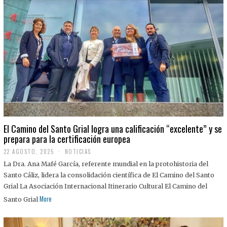
El Camino del Santo Grial logra una calificación “excelente” y se
prepara para la certificación europea
22 AGOSTO, 2025
2
NOTICIAS
2
La Dra. Ana Mafé García, referente mundial en la protohistoria del
A
G
Santo Cáliz, lidera la consolidación científica de El Camino del Santo
O
Grial La Asociación Internacional Itinerario Cultural El Camino del
S
T
More
Santo Grial
O
,
2