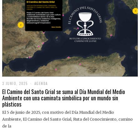
3 JUNIO, 2025
3
AGENDA
J
El Camino del Santo Grial se suma al Día Mundial del Medio
U
Ambiente con una caminata simbólica por un mundo sin
N
plásticos
I
O
,
El 5 de junio de 2025, con motivo del Día Mundial del Medio
2
Ambiente, El Camino del Santo Grial, Ruta del Conocimiento, camino
0
2
de la
5