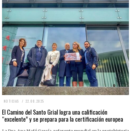
2
NOTICIAS
22.08.2025
2
El Camino del Santo Grial logra una calificación
“excelente” y se prepara para la certificación europea
.
0