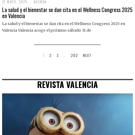
21 MAYO, 2025
2
AGENDA
1
La salud y el bienestar se dan cita en el Wellness Congress 2025
M
en Valencia
A
Y
La salud y el bienestar se dan cita en el Wellness Congress 2025 en
O
,
Valencia Valencia acoge el próximo sábado 31 de
2
0
2
5
1
2
3
…
202
NEXT
REVISTA VALENCIA