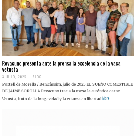
0
2
5
Revacuno presenta ante la prensa la excelencia de la vaca
vetusta
3 JULIO, 2025
1
BLOG
1
Portell de Morella / Benicàssim, julio de 2025 EL SUEÑO COMESTIBLE
J
U
DE JAIME SOROLLA Revacuno trae a la mesa la auténtica carne
L
More
Vetusta, fruto de la longevidad y la crianza en libertad
I
O
,
2
0
2
5