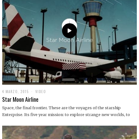
0
1
9
4 MARZO, 2015
1
VIDEO
9
Star Moon Airline
D
I
Space, the final frontier. These are the voyages of the starship
C
Enterprise. Its five year mission: to explore strange new worlds, to
I
E
M
B
R
E