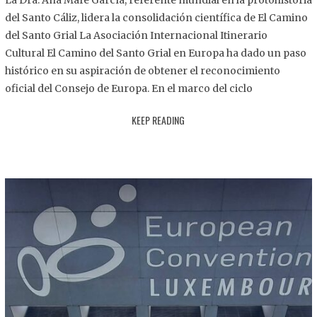
La Dra. Ana Mafé García, referente mundial en la protohistoria
8
del Santo Cáliz, lidera la consolidación científica de El Camino
.
del Santo Grial La Asociación Internacional Itinerario
2
Cultural El Camino del Santo Grial en Europa ha dado un paso
0
histórico en su aspiración de obtener el reconocimiento
2
oficial del Consejo de Europa. En el marco del ciclo
5
KEEP READING