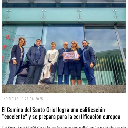
2
NOTICIAS
22.08.2025
2
El Camino del Santo Grial logra una calificación
“excelente” y se prepara para la certificación europea
.
0