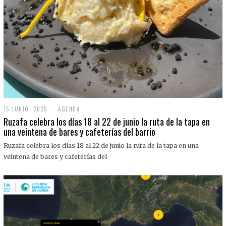
15 JUNIO, 2025
1
AGENDA
5
Ruzafa celebra los días 18 al 22 de junio la ruta de la tapa en
J
una veintena de bares y cafeterías del barrio
U
N
Ruzafa celebra los días 18 al 22 de junio la ruta de la tapa en una
I
O
veintena de bares y cafeterías del
,
2
0
2
5