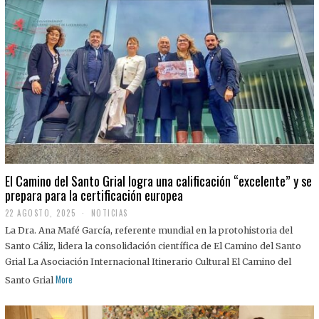
El Camino del Santo Grial logra una calificación “excelente” y se
prepara para la certificación europea
22 AGOSTO, 2025
2
NOTICIAS
2
La Dra. Ana Mafé García, referente mundial en la protohistoria del
A
G
Santo Cáliz, lidera la consolidación científica de El Camino del Santo
O
Grial La Asociación Internacional Itinerario Cultural El Camino del
S
T
More
Santo Grial
O
,
2