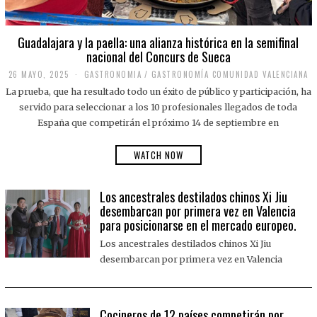
Guadalajara y la paella: una alianza histórica en la semifinal
nacional del Concurs de Sueca
26 MAYO, 2025
2
GASTRONOMIA
/
GASTRONOMÍA COMUNIDAD VALENCIANA
6
La prueba, que ha resultado todo un éxito de público y participación, ha
M
A
servido para seleccionar a los 10 profesionales llegados de toda
Y
España que competirán el próximo 14 de septiembre en
O
,
2
WATCH NOW
0
2
5
Los ancestrales destilados chinos Xi Jiu
desembarcan por primera vez en Valencia
para posicionarse en el mercado europeo.
Los ancestrales destilados chinos Xi Jiu
desembarcan por primera vez en Valencia
Cocineros de 12 países competirán por