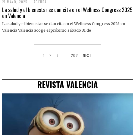
21 MAYO, 2025
2
AGENDA
1
La salud y el bienestar se dan cita en el Wellness Congress 2025
M
en Valencia
A
Y
La salud y el bienestar se dan cita en el Wellness Congress 2025 en
O
,
Valencia Valencia acoge el próximo sábado 31 de
2
0
2
5
1
2
3
…
202
NEXT
REVISTA VALENCIA