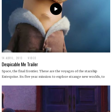
14 ABRIL, 2013
1
VIDEO
9
Despicable Me Trailer
D
I
Space, the final frontier. These are the voyages of the starship
C
Enterprise. Its five year mission: to explore strange new worlds, to
I
E
M
B
R
E
,
2
0
1