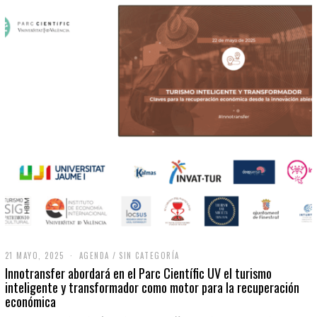
21 MAYO, 2025
2
AGENDA
/
SIN CATEGORÍA
1
Innotransfer abordará en el Parc Científic UV el turismo
M
inteligente y transformador como motor para la recuperación
A
económica
Y
O