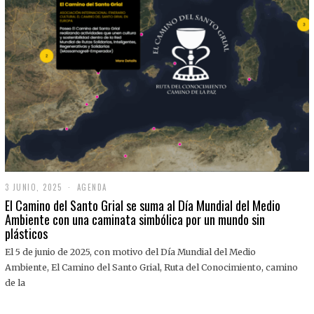
3 JUNIO, 2025
3
AGENDA
J
El Camino del Santo Grial se suma al Día Mundial del Medio
U
Ambiente con una caminata simbólica por un mundo sin
N
plásticos
I
O
,
El 5 de junio de 2025, con motivo del Día Mundial del Medio
2
Ambiente, El Camino del Santo Grial, Ruta del Conocimiento, camino
0
2
de la
5