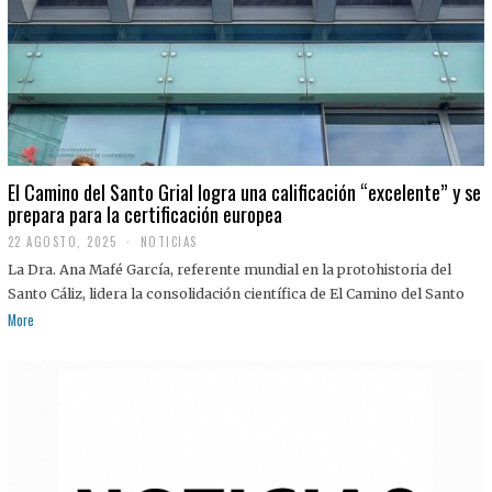
El Camino del Santo Grial logra una calificación “excelente” y se
prepara para la certificación europea
22 AGOSTO, 2025
2
NOTICIAS
2
La Dra. Ana Mafé García, referente mundial en la protohistoria del
A
G
Santo Cáliz, lidera la consolidación científica de El Camino del Santo
O
More
S
T
O
,
2
0
2
5