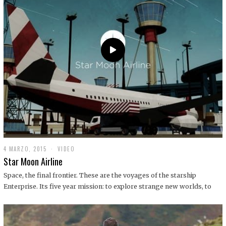
0
1
9
4 MARZO, 2015
1
VIDEO
9
Star Moon Airline
D
I
Space, the final frontier. These are the voyages of the starship
C
Enterprise. Its five year mission: to explore strange new worlds, to
I
E
M
B
R
E