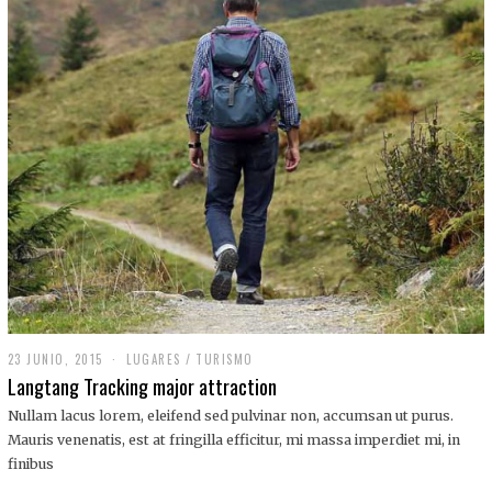
,
2
0
1
9
23 JUNIO, 2015
LUGARES
/
TURISMO
Langtang Tracking major attraction
Nullam lacus lorem, eleifend sed pulvinar non, accumsan ut purus.
Mauris venenatis, est at fringilla efficitur, mi massa imperdiet mi, in
finibus