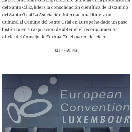
La Dra. Ana Mafé García, referente mundial en la protohistoria
8
del Santo Cáliz, lidera la consolidación científica de El Camino
.
del Santo Grial La Asociación Internacional Itinerario
2
Cultural El Camino del Santo Grial en Europa ha dado un paso
0
histórico en su aspiración de obtener el reconocimiento
2
oficial del Consejo de Europa. En el marco del ciclo
5
KEEP READING