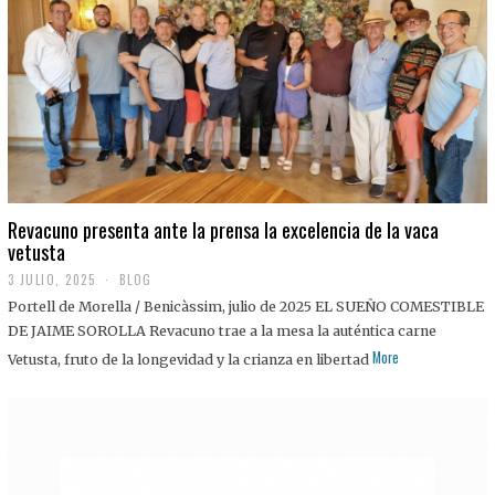
0
2
5
Revacuno presenta ante la prensa la excelencia de la vaca
vetusta
3 JULIO, 2025
1
BLOG
1
Portell de Morella / Benicàssim, julio de 2025 EL SUEÑO COMESTIBLE
J
U
DE JAIME SOROLLA Revacuno trae a la mesa la auténtica carne
L
More
Vetusta, fruto de la longevidad y la crianza en libertad
I
O
,
2
0
2
5