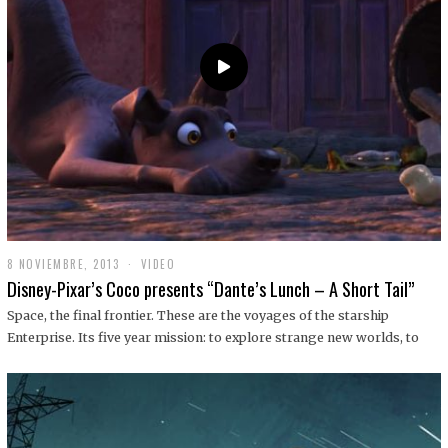
9
8 NOVIEMBRE, 2013
1
VIDEO
9
Disney-Pixar’s Coco presents “Dante’s Lunch – A Short Tail”
D
I
Space, the final frontier. These are the voyages of the starship
C
Enterprise. Its five year mission: to explore strange new worlds, to
I
E
M
B
R
E
,
2