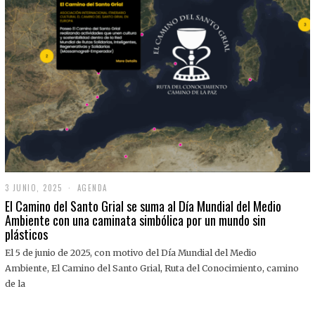
3 JUNIO, 2025
3
AGENDA
J
El Camino del Santo Grial se suma al Día Mundial del Medio
U
Ambiente con una caminata simbólica por un mundo sin
N
plásticos
I
O
,
El 5 de junio de 2025, con motivo del Día Mundial del Medio
2
Ambiente, El Camino del Santo Grial, Ruta del Conocimiento, camino
0
2
de la
5