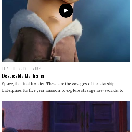
14 ABRIL, 2013
1
VIDEO
9
Despicable Me Trailer
D
I
Space, the final frontier. These are the voyages of the starship
C
Enterprise. Its five year mission: to explore strange new worlds, to
I
E
M
B
R
E
,
2
0
1