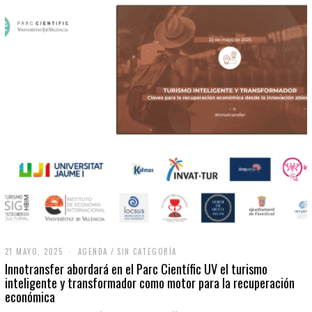
21 MAYO, 2025
2
AGENDA
/
SIN CATEGORÍA
1
Innotransfer abordará en el Parc Científic UV el turismo
M
inteligente y transformador como motor para la recuperación
A
económica
Y
O