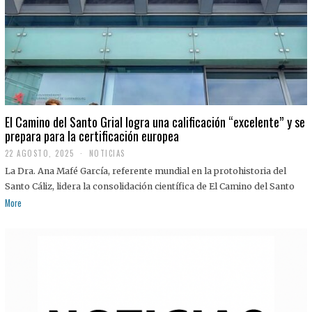
El Camino del Santo Grial logra una calificación “excelente” y se
prepara para la certificación europea
22 AGOSTO, 2025
2
NOTICIAS
2
La Dra. Ana Mafé García, referente mundial en la protohistoria del
A
G
Santo Cáliz, lidera la consolidación científica de El Camino del Santo
O
More
S
T
O
,
2
0
2
5