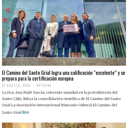
El Camino del Santo Grial logra una calificación “excelente” y se
prepara para la certificación europea
22 AGOSTO, 2025
2
NOTICIAS
2
La Dra. Ana Mafé García, referente mundial en la protohistoria del
A
G
Santo Cáliz, lidera la consolidación científica de El Camino del Santo
O
Grial La Asociación Internacional Itinerario Cultural El Camino del
S
T
More
Santo Grial
O
,
2