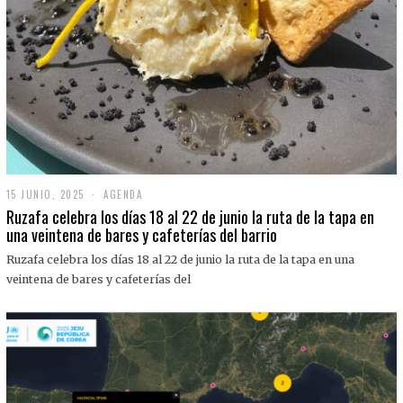
15 JUNIO, 2025
1
AGENDA
5
Ruzafa celebra los días 18 al 22 de junio la ruta de la tapa en
J
una veintena de bares y cafeterías del barrio
U
N
Ruzafa celebra los días 18 al 22 de junio la ruta de la tapa en una
I
O
veintena de bares y cafeterías del
,
2
0
2
5