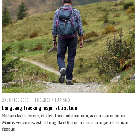
,
2
0
1
9
23 JUNIO, 2015
LUGARES
/
TURISMO
Langtang Tracking major attraction
Nullam lacus lorem, eleifend sed pulvinar non, accumsan ut purus.
Mauris venenatis, est at fringilla efficitur, mi massa imperdiet mi, in
finibus