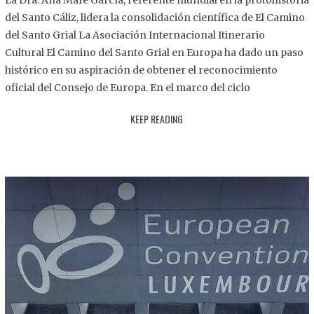
La Dra. Ana Mafé García, referente mundial en la protohistoria
8
del Santo Cáliz, lidera la consolidación científica de El Camino
.
del Santo Grial La Asociación Internacional Itinerario
2
Cultural El Camino del Santo Grial en Europa ha dado un paso
0
histórico en su aspiración de obtener el reconocimiento
2
oficial del Consejo de Europa. En el marco del ciclo
5
KEEP READING