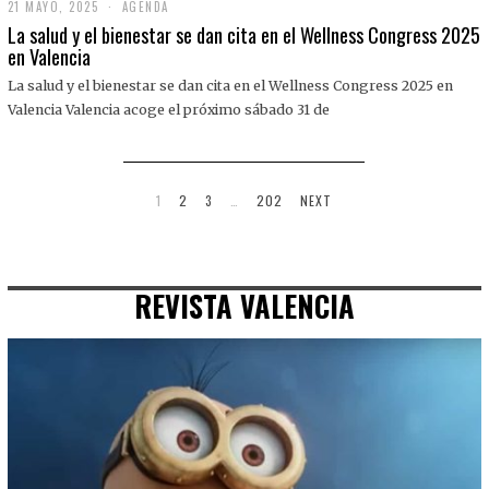
21 MAYO, 2025
2
AGENDA
1
La salud y el bienestar se dan cita en el Wellness Congress 2025
M
en Valencia
A
Y
La salud y el bienestar se dan cita en el Wellness Congress 2025 en
O
,
Valencia Valencia acoge el próximo sábado 31 de
2
0
2
5
1
2
3
…
202
NEXT
REVISTA VALENCIA