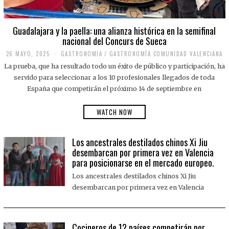
Guadalajara y la paella: una alianza histórica en la semifinal
nacional del Concurs de Sueca
26 MAYO, 2025
2
GASTRONOMIA
/
GASTRONOMÍA COMUNIDAD VALENCIANA
6
La prueba, que ha resultado todo un éxito de público y participación, ha
M
A
servido para seleccionar a los 10 profesionales llegados de toda
Y
España que competirán el próximo 14 de septiembre en
O
,
2
WATCH NOW
0
2
5
Los ancestrales destilados chinos Xi Jiu
desembarcan por primera vez en Valencia
para posicionarse en el mercado europeo.
Los ancestrales destilados chinos Xi Jiu
desembarcan por primera vez en Valencia
Cocineros de 12 países competirán por