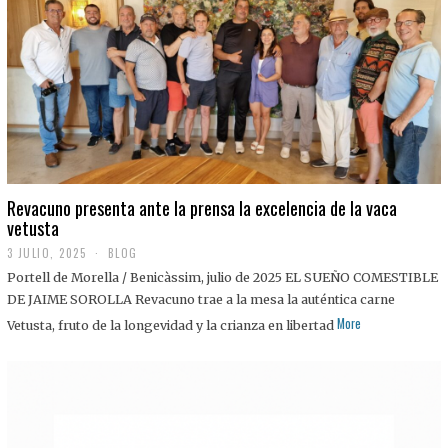
0
2
5
Revacuno presenta ante la prensa la excelencia de la vaca
vetusta
3 JULIO, 2025
1
BLOG
1
Portell de Morella / Benicàssim, julio de 2025 EL SUEÑO COMESTIBLE
J
U
DE JAIME SOROLLA Revacuno trae a la mesa la auténtica carne
L
More
Vetusta, fruto de la longevidad y la crianza en libertad
I
O
,
2
0
2
5