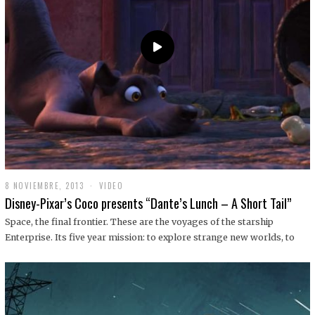
9
8 NOVIEMBRE, 2013
1
VIDEO
9
Disney-Pixar’s Coco presents “Dante’s Lunch – A Short Tail”
D
I
Space, the final frontier. These are the voyages of the starship
C
Enterprise. Its five year mission: to explore strange new worlds, to
I
E
M
B
R
E
,
2