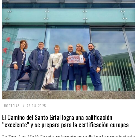
2
NOTICIAS
22.08.2025
2
El Camino del Santo Grial logra una calificación
“excelente” y se prepara para la certificación europea
.
0