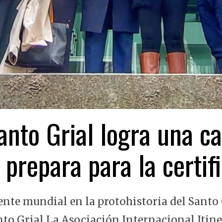
nto Grial logra una ca
 prepara para la certi
ente mundial en la protohistoria del Santo 
nto Grial La Asociación Internacional Itin