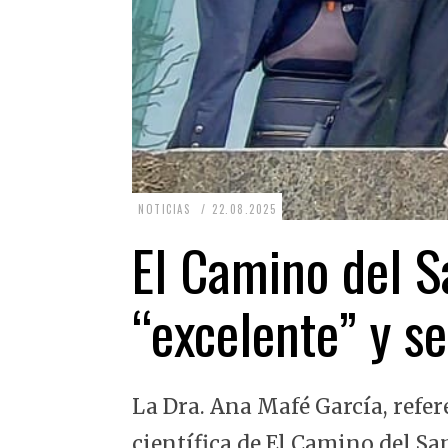
2
NOTICIAS
22.08.2025
2
El Camino del Sa
.
0
“excelente” y se
8
.
2
La Dra. Ana Mafé García, refer
0
2
científica de El Camino del Sa