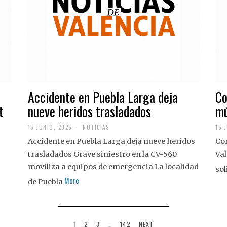
Accidente en Puebla Larga deja
Co
t
nueve heridos trasladados
mú
15 JUNIO, 2025
NOTICIAS
15 
Accidente en Puebla Larga deja nueve heridos
Con
trasladados Grave siniestro en la CV-560
Val
moviliza a equipos de emergencia La localidad
sol
More
de Puebla
1
2
3
…
142
NEXT