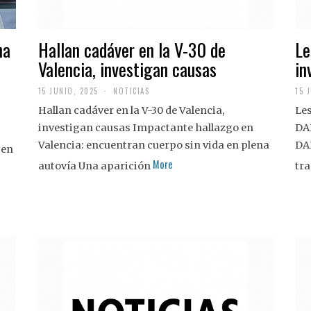
na
Hallan cadáver en la V-30 de
Le
Valencia, investigan causas
in
15 JUNIO, 2025
NOTICIAS
15 
Hallan cadáver en la V-30 de Valencia,
Les
investigan causas Impactante hallazgo en
DA
Valencia: encuentran cuerpo sin vida en plena
DA
 en
More
autovía Una aparición
tra