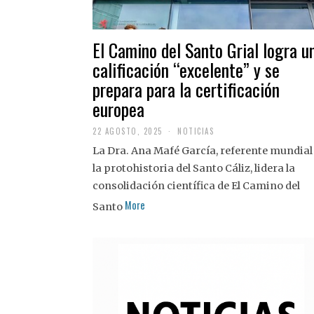
El Camino del Santo Grial logra u
calificación “excelente” y se
prepara para la certificación
europea
22 AGOSTO, 2025
2
NOTICIAS
2
La Dra. Ana Mafé García, referente mundial
A
G
la protohistoria del Santo Cáliz, lidera la
O
S
consolidación científica de El Camino del
T
More
O
Santo
,
2
0
2
5