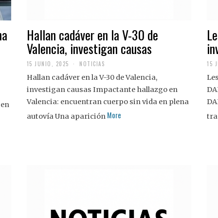
na
Hallan cadáver en la V-30 de
Le
Valencia, investigan causas
in
15 JUNIO, 2025
NOTICIAS
15 
Hallan cadáver en la V-30 de Valencia,
Les
investigan causas Impactante hallazgo en
DA
Valencia: encuentran cuerpo sin vida en plena
DA
 en
More
autovía Una aparición
tra