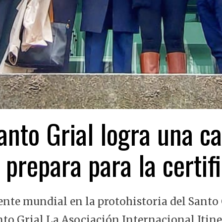
nto Grial logra una ca
 prepara para la certi
ente mundial en la protohistoria del Santo 
nto Grial La Asociación Internacional Itin