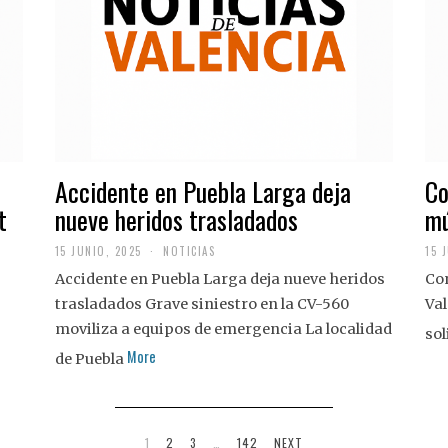
Accidente en Puebla Larga deja
Co
t
nueve heridos trasladados
mú
15 JUNIO, 2025
NOTICIAS
15 
Accidente en Puebla Larga deja nueve heridos
Con
trasladados Grave siniestro en la CV-560
Val
moviliza a equipos de emergencia La localidad
sol
More
de Puebla
1
2
3
…
142
NEXT