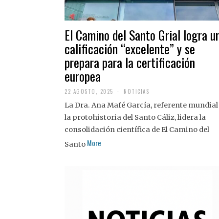
El Camino del Santo Grial logra u
calificación “excelente” y se
prepara para la certificación
europea
22 AGOSTO, 2025
2
NOTICIAS
2
La Dra. Ana Mafé García, referente mundial
A
G
la protohistoria del Santo Cáliz, lidera la
O
S
consolidación científica de El Camino del
T
More
O
Santo
,
2
0
2
5