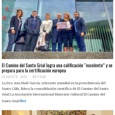
El Camino del Santo Grial logra una calificación “excelente” y se
prepara para la certificación europea
22 AGOSTO, 2025
2
NOTICIAS
2
La Dra. Ana Mafé García, referente mundial en la protohistoria del
A
G
Santo Cáliz, lidera la consolidación científica de El Camino del Santo
O
Grial La Asociación Internacional Itinerario Cultural El Camino del
S
T
More
Santo Grial
O
,
2