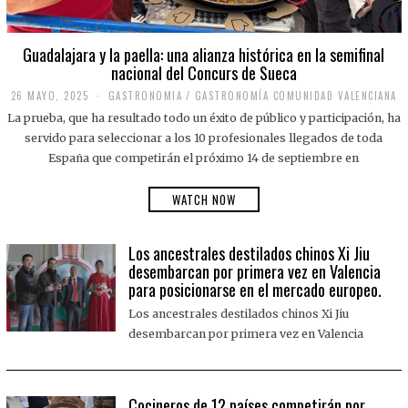
Guadalajara y la paella: una alianza histórica en la semifinal
nacional del Concurs de Sueca
26 MAYO, 2025
2
GASTRONOMIA
/
GASTRONOMÍA COMUNIDAD VALENCIANA
6
La prueba, que ha resultado todo un éxito de público y participación, ha
M
A
servido para seleccionar a los 10 profesionales llegados de toda
Y
España que competirán el próximo 14 de septiembre en
O
,
2
WATCH NOW
0
2
5
Los ancestrales destilados chinos Xi Jiu
desembarcan por primera vez en Valencia
para posicionarse en el mercado europeo.
Los ancestrales destilados chinos Xi Jiu
desembarcan por primera vez en Valencia
Cocineros de 12 países competirán por