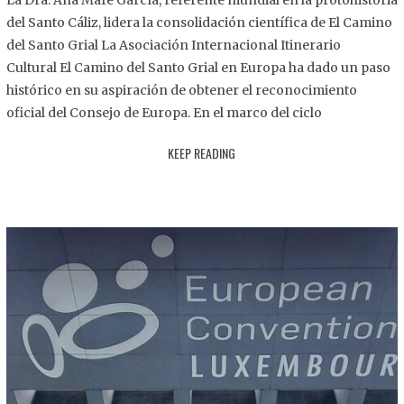
La Dra. Ana Mafé García, referente mundial en la protohistoria
8
del Santo Cáliz, lidera la consolidación científica de El Camino
.
del Santo Grial La Asociación Internacional Itinerario
2
Cultural El Camino del Santo Grial en Europa ha dado un paso
0
histórico en su aspiración de obtener el reconocimiento
2
oficial del Consejo de Europa. En el marco del ciclo
5
KEEP READING