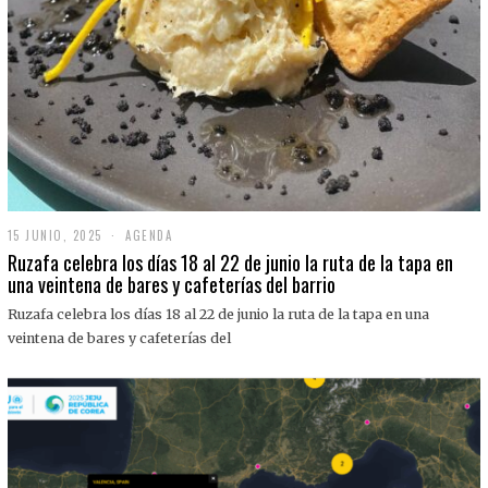
15 JUNIO, 2025
1
AGENDA
5
Ruzafa celebra los días 18 al 22 de junio la ruta de la tapa en
J
una veintena de bares y cafeterías del barrio
U
N
Ruzafa celebra los días 18 al 22 de junio la ruta de la tapa en una
I
O
veintena de bares y cafeterías del
,
2
0
2
5