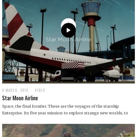
0
1
9
4 MARZO, 2015
1
VIDEO
9
Star Moon Airline
D
I
Space, the final frontier. These are the voyages of the starship
C
Enterprise. Its five year mission: to explore strange new worlds, to
I
E
M
B
R
E