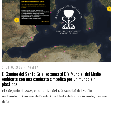
3 JUNIO, 2025
3
AGENDA
J
El Camino del Santo Grial se suma al Día Mundial del Medio
U
Ambiente con una caminata simbólica por un mundo sin
N
plásticos
I
O
,
El 5 de junio de 2025, con motivo del Día Mundial del Medio
2
Ambiente, El Camino del Santo Grial, Ruta del Conocimiento, camino
0
2
de la
5