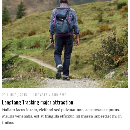
,
2
0
1
9
23 JUNIO, 2015
LUGARES
/
TURISMO
Langtang Tracking major attraction
Nullam lacus lorem, eleifend sed pulvinar non, accumsan ut purus.
Mauris venenatis, est at fringilla efficitur, mi massa imperdiet mi, in
finibus