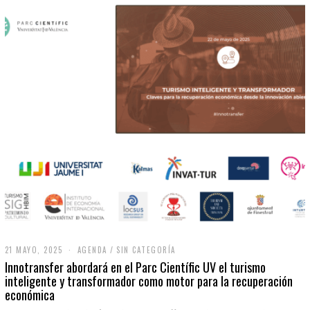
21 MAYO, 2025
2
AGENDA
/
SIN CATEGORÍA
1
Innotransfer abordará en el Parc Científic UV el turismo
M
inteligente y transformador como motor para la recuperación
A
económica
Y
O