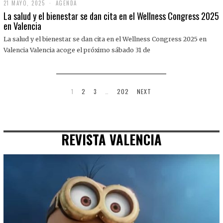
21 MAYO, 2025
2
AGENDA
1
La salud y el bienestar se dan cita en el Wellness Congress 2025
M
en Valencia
A
Y
La salud y el bienestar se dan cita en el Wellness Congress 2025 en
O
,
Valencia Valencia acoge el próximo sábado 31 de
2
0
2
5
1
2
3
…
202
NEXT
REVISTA VALENCIA