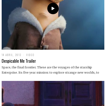
14 ABRIL, 2013
1
VIDEO
9
Despicable Me Trailer
D
I
Space, the final frontier. These are the voyages of the starship
C
Enterprise. Its five year mission: to explore strange new worlds, to
I
E
M
B
R
E
,
2
0
1