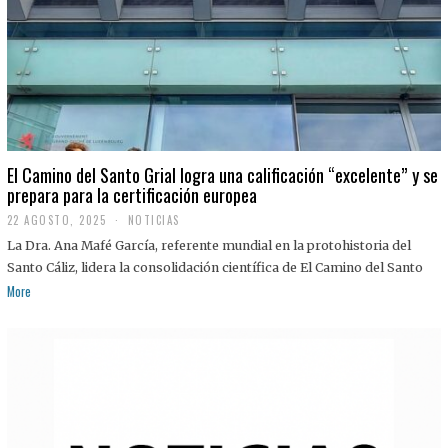
El Camino del Santo Grial logra una calificación “excelente” y se
prepara para la certificación europea
22 AGOSTO, 2025
2
NOTICIAS
2
La Dra. Ana Mafé García, referente mundial en la protohistoria del
A
G
Santo Cáliz, lidera la consolidación científica de El Camino del Santo
O
More
S
T
O
,
2
0
2
5