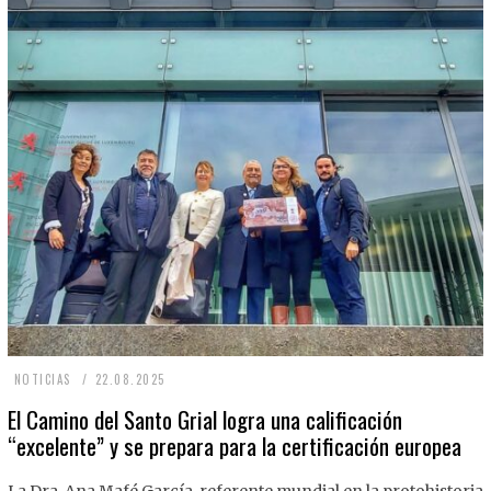
2
NOTICIAS
22.08.2025
2
El Camino del Santo Grial logra una calificación
“excelente” y se prepara para la certificación europea
.
0