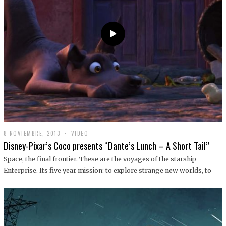
9
8 NOVIEMBRE, 2013
1
VIDEO
9
Disney-Pixar’s Coco presents “Dante’s Lunch – A Short Tail”
D
I
Space, the final frontier. These are the voyages of the starship
C
Enterprise. Its five year mission: to explore strange new worlds, to
I
E
M
B
R
E
,
2