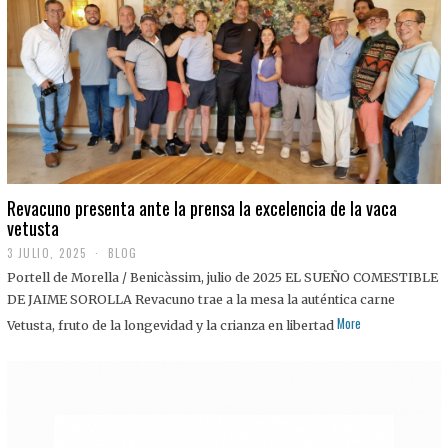
0
2
5
Revacuno presenta ante la prensa la excelencia de la vaca
vetusta
3 JULIO, 2025
1
BLOG
1
Portell de Morella / Benicàssim, julio de 2025 EL SUEÑO COMESTIBLE
J
U
DE JAIME SOROLLA Revacuno trae a la mesa la auténtica carne
L
More
Vetusta, fruto de la longevidad y la crianza en libertad
I
O
,
2
0
2
5