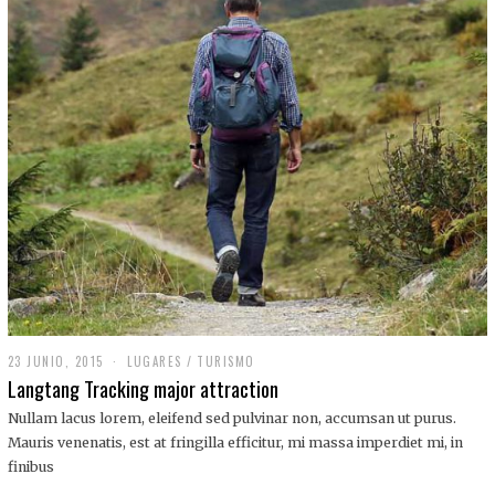
,
2
0
1
9
23 JUNIO, 2015
LUGARES
/
TURISMO
Langtang Tracking major attraction
Nullam lacus lorem, eleifend sed pulvinar non, accumsan ut purus.
Mauris venenatis, est at fringilla efficitur, mi massa imperdiet mi, in
finibus