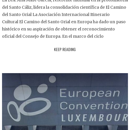
La Dra. Ana Mafé García, referente mundial en la protohistoria
8
del Santo Cáliz, lidera la consolidación científica de El Camino
.
del Santo Grial La Asociación Internacional Itinerario
2
Cultural El Camino del Santo Grial en Europa ha dado un paso
0
histórico en su aspiración de obtener el reconocimiento
2
oficial del Consejo de Europa. En el marco del ciclo
5
KEEP READING