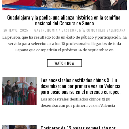
Guadalajara y la paella: una alianza histórica en la semifinal
nacional del Concurs de Sueca
26 MAYO, 2025
2
GASTRONOMIA
/
GASTRONOMÍA COMUNIDAD VALENCIANA
6
La prueba, que ha resultado todo un éxito de público y participación, ha
M
A
servido para seleccionar a los 10 profesionales llegados de toda
Y
España que competirán el próximo 14 de septiembre en
O
,
2
WATCH NOW
0
2
5
Los ancestrales destilados chinos Xi Jiu
desembarcan por primera vez en Valencia
para posicionarse en el mercado europeo.
Los ancestrales destilados chinos Xi Jiu
desembarcan por primera vez en Valencia
Cocineros de 12 países competirán por