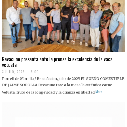
0
2
5
Revacuno presenta ante la prensa la excelencia de la vaca
vetusta
3 JULIO, 2025
1
BLOG
1
Portell de Morella / Benicàssim, julio de 2025 EL SUEÑO COMESTIBLE
J
U
DE JAIME SOROLLA Revacuno trae a la mesa la auténtica carne
L
More
Vetusta, fruto de la longevidad y la crianza en libertad
I
O
,
2
0
2
5