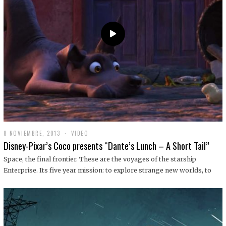
9
8 NOVIEMBRE, 2013
1
VIDEO
9
Disney-Pixar’s Coco presents “Dante’s Lunch – A Short Tail”
D
I
Space, the final frontier. These are the voyages of the starship
C
Enterprise. Its five year mission: to explore strange new worlds, to
I
E
M
B
R
E
,
2