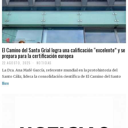
El Camino del Santo Grial logra una calificación “excelente” y se
prepara para la certificación europea
22 AGOSTO, 2025
2
NOTICIAS
2
La Dra. Ana Mafé García, referente mundial en la protohistoria del
A
G
Santo Cáliz, lidera la consolidación científica de El Camino del Santo
O
More
S
T
O
,
2
0
2
5