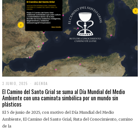
3 JUNIO, 2025
3
AGENDA
J
El Camino del Santo Grial se suma al Día Mundial del Medio
U
Ambiente con una caminata simbólica por un mundo sin
N
plásticos
I
O
,
El 5 de junio de 2025, con motivo del Día Mundial del Medio
2
Ambiente, El Camino del Santo Grial, Ruta del Conocimiento, camino
0
2
de la
5