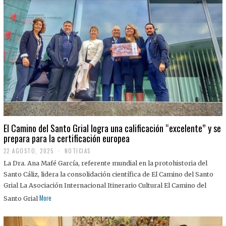
El Camino del Santo Grial logra una calificación “excelente” y se
prepara para la certificación europea
22 AGOSTO, 2025
2
NOTICIAS
2
La Dra. Ana Mafé García, referente mundial en la protohistoria del
A
G
Santo Cáliz, lidera la consolidación científica de El Camino del Santo
O
Grial La Asociación Internacional Itinerario Cultural El Camino del
S
T
More
Santo Grial
O
,
2