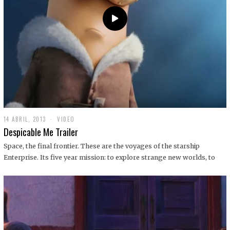
14 ABRIL, 2013
1
VIDEO
9
Despicable Me Trailer
D
I
Space, the final frontier. These are the voyages of the starship
C
Enterprise. Its five year mission: to explore strange new worlds, to
I
E
M
B
R
E
,
2
0
1