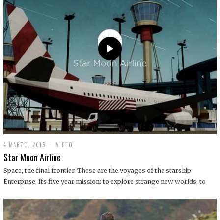
0
1
9
4 MARZO, 2015
1
VIDEO
9
Star Moon Airline
D
I
Space, the final frontier. These are the voyages of the starship
C
Enterprise. Its five year mission: to explore strange new worlds, to
I
E
M
B
R
E