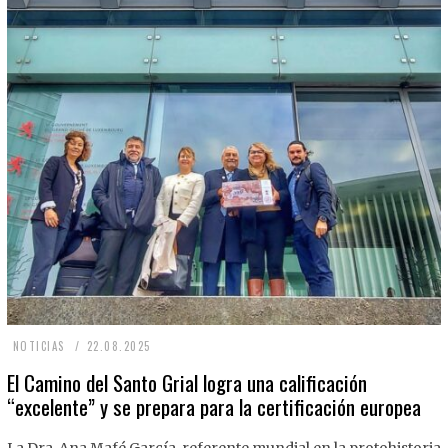
2
NOTICIAS
22.08.2025
2
El Camino del Santo Grial logra una calificación
“excelente” y se prepara para la certificación europea
.
0