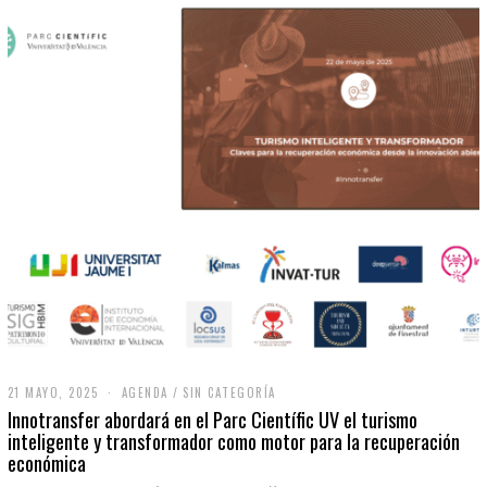
21 MAYO, 2025
2
AGENDA
/
SIN CATEGORÍA
1
Innotransfer abordará en el Parc Científic UV el turismo
M
inteligente y transformador como motor para la recuperación
A
económica
Y
O