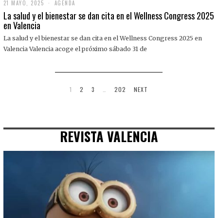
21 MAYO, 2025
2
AGENDA
1
La salud y el bienestar se dan cita en el Wellness Congress 2025
M
en Valencia
A
Y
La salud y el bienestar se dan cita en el Wellness Congress 2025 en
O
,
Valencia Valencia acoge el próximo sábado 31 de
2
0
2
5
1
2
3
…
202
NEXT
REVISTA VALENCIA