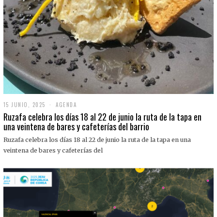
15 JUNIO, 2025
1
AGENDA
5
Ruzafa celebra los días 18 al 22 de junio la ruta de la tapa en
J
una veintena de bares y cafeterías del barrio
U
N
Ruzafa celebra los días 18 al 22 de junio la ruta de la tapa en una
I
O
veintena de bares y cafeterías del
,
2
0
2
5