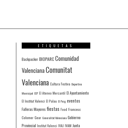
ETIQUETAS
Comunidad
BIOPARC
Backpacker
Comunitat
Valenciana
Valenciana
Cultura Festiva
Deportiva
El Ayuntamiento
Municipal
EEP
El Ateneo Mercantil
eventos
El Institut Valenci
El Palau
El Puig
fiestas
Falleras Mayores
Francesc
Food
Gobierno
Colomer
Gear
Generalitat Valenciana
Provincial
Junta
IVAJ
IVAM
Institut Valenci