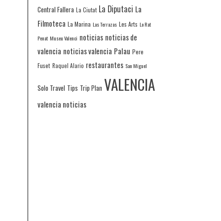
La Diputaci
La
Central Fallera
La Ciutat
Filmoteca
La Marina
Les Arts
Las Terrazas
Lo Rat
noticias
noticias de
Penat
Museu Valenci
valencia
noticias valencia
Palau
Pere
restaurantes
Fuset
Raquel Alario
San Miguel
VALENCIA
Solo Travel
Tips
Trip Plan
valencia noticias