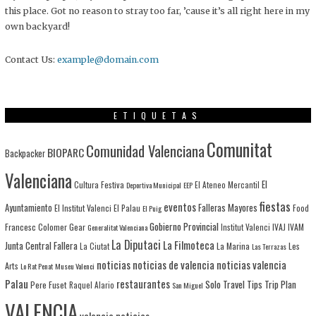
this place. Got no reason to stray too far, ’cause it’s all right here in my
own backyard!
Contact Us:
example@domain.com
ETIQUETAS
Comunitat
Comunidad Valenciana
BIOPARC
Backpacker
Valenciana
El
Cultura Festiva
Deportiva Municipal
EEP
El Ateneo Mercantil
fiestas
eventos
Ayuntamiento
Falleras Mayores
El Institut Valenci
El Palau
Food
El Puig
Gobierno Provincial
Francesc Colomer
Gear
IVAJ
IVAM
Generalitat Valenciana
Institut Valenci
La Diputaci
La Filmoteca
Junta Central Fallera
La Marina
Les
La Ciutat
Las Terrazas
noticias
noticias de valencia
noticias valencia
Arts
Lo Rat Penat
Museu Valenci
Palau
restaurantes
Solo Travel
Tips
Trip Plan
Pere Fuset
Raquel Alario
San Miguel
VALENCIA
valencia noticias