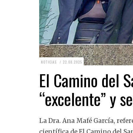
2
NOTICIAS
22.08.2025
2
El Camino del Sa
.
0
“excelente” y se
8
.
2
La Dra. Ana Mafé García, refer
0
2
científica de El Camino del Sa