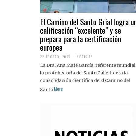
El Camino del Santo Grial logra u
calificación “excelente” y se
prepara para la certificación
europea
22 AGOSTO, 2025
2
NOTICIAS
2
La Dra. Ana Mafé García, referente mundial
A
G
la protohistoria del Santo Cáliz, lidera la
O
S
consolidación científica de El Camino del
T
More
O
Santo
,
2
0
2
5