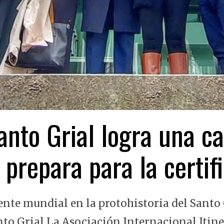
nto Grial logra una ca
 prepara para la certi
ente mundial en la protohistoria del Santo 
nto Grial La Asociación Internacional Itin