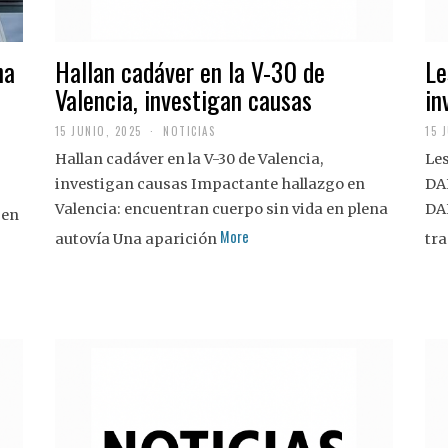
na
Hallan cadáver en la V-30 de
Le
Valencia, investigan causas
in
15 JUNIO, 2025
NOTICIAS
15 
Hallan cadáver en la V-30 de Valencia,
Les
investigan causas Impactante hallazgo en
DA
Valencia: encuentran cuerpo sin vida en plena
DA
 en
More
autovía Una aparición
tra