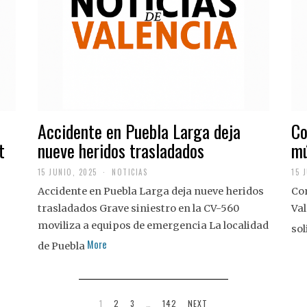
Accidente en Puebla Larga deja
Co
t
nueve heridos trasladados
mú
15 JUNIO, 2025
NOTICIAS
15 
Accidente en Puebla Larga deja nueve heridos
Con
trasladados Grave siniestro en la CV-560
Val
moviliza a equipos de emergencia La localidad
sol
More
de Puebla
1
2
3
…
142
NEXT