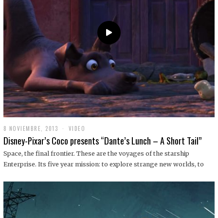
9
8 NOVIEMBRE, 2013
1
VIDEO
9
Disney-Pixar’s Coco presents “Dante’s Lunch – A Short Tail”
D
I
Space, the final frontier. These are the voyages of the starship
C
Enterprise. Its five year mission: to explore strange new worlds, to
I
E
M
B
R
E
,
2