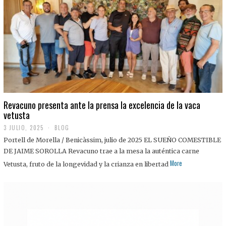
0
2
5
Revacuno presenta ante la prensa la excelencia de la vaca
vetusta
3 JULIO, 2025
1
BLOG
1
Portell de Morella / Benicàssim, julio de 2025 EL SUEÑO COMESTIBLE
J
U
DE JAIME SOROLLA Revacuno trae a la mesa la auténtica carne
L
More
Vetusta, fruto de la longevidad y la crianza en libertad
I
O
,
2
0
2
5