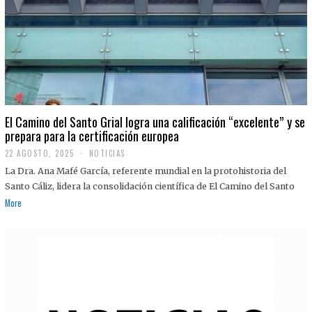
El Camino del Santo Grial logra una calificación “excelente” y se
prepara para la certificación europea
22 AGOSTO, 2025
2
NOTICIAS
2
La Dra. Ana Mafé García, referente mundial en la protohistoria del
A
G
Santo Cáliz, lidera la consolidación científica de El Camino del Santo
O
More
S
T
O
,
2
0
2
5