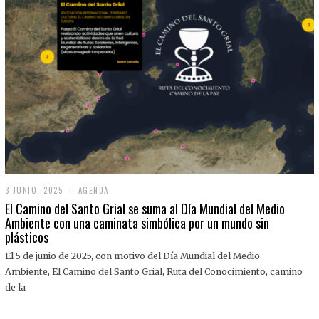
3 JUNIO, 2025
3
AGENDA
J
El Camino del Santo Grial se suma al Día Mundial del Medio
U
Ambiente con una caminata simbólica por un mundo sin
N
plásticos
I
O
,
El 5 de junio de 2025, con motivo del Día Mundial del Medio
2
Ambiente, El Camino del Santo Grial, Ruta del Conocimiento, camino
0
2
de la
5