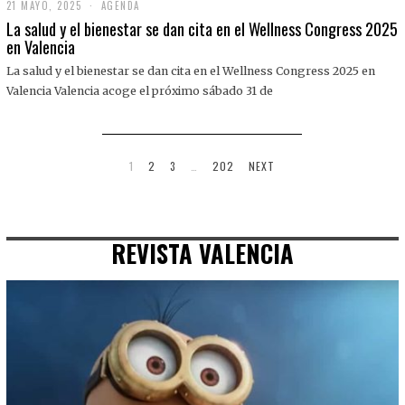
21 MAYO, 2025
2
AGENDA
1
La salud y el bienestar se dan cita en el Wellness Congress 2025
M
en Valencia
A
Y
La salud y el bienestar se dan cita en el Wellness Congress 2025 en
O
,
Valencia Valencia acoge el próximo sábado 31 de
2
0
2
5
1
2
3
…
202
NEXT
REVISTA VALENCIA