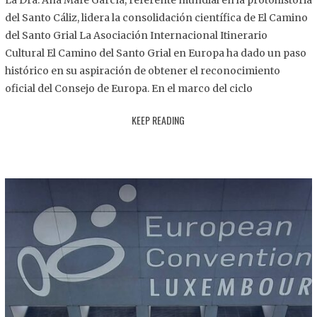
La Dra. Ana Mafé García, referente mundial en la protohistoria
8
del Santo Cáliz, lidera la consolidación científica de El Camino
.
del Santo Grial La Asociación Internacional Itinerario
2
Cultural El Camino del Santo Grial en Europa ha dado un paso
0
histórico en su aspiración de obtener el reconocimiento
2
oficial del Consejo de Europa. En el marco del ciclo
5
KEEP READING