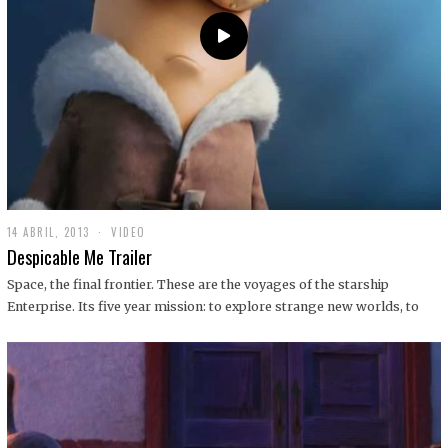
14 ABRIL, 2013
1
VIDEO
9
Despicable Me Trailer
D
I
Space, the final frontier. These are the voyages of the starship
C
Enterprise. Its five year mission: to explore strange new worlds, to
I
E
M
B
R
E
,
2
0
1