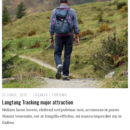
,
2
0
1
9
23 JUNIO, 2015
LUGARES
/
TURISMO
Langtang Tracking major attraction
Nullam lacus lorem, eleifend sed pulvinar non, accumsan ut purus.
Mauris venenatis, est at fringilla efficitur, mi massa imperdiet mi, in
finibus