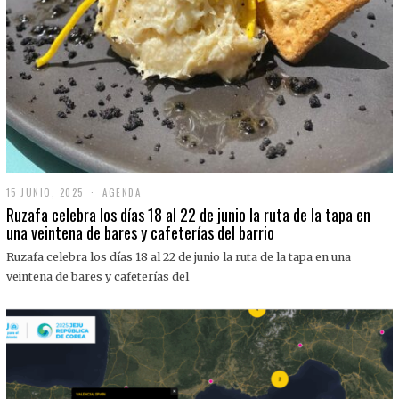
15 JUNIO, 2025
1
AGENDA
5
Ruzafa celebra los días 18 al 22 de junio la ruta de la tapa en
J
una veintena de bares y cafeterías del barrio
U
N
Ruzafa celebra los días 18 al 22 de junio la ruta de la tapa en una
I
O
veintena de bares y cafeterías del
,
2
0
2
5