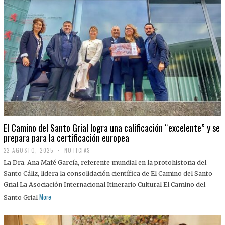
El Camino del Santo Grial logra una calificación “excelente” y se
prepara para la certificación europea
22 AGOSTO, 2025
2
NOTICIAS
2
La Dra. Ana Mafé García, referente mundial en la protohistoria del
A
G
Santo Cáliz, lidera la consolidación científica de El Camino del Santo
O
Grial La Asociación Internacional Itinerario Cultural El Camino del
S
T
More
Santo Grial
O
,
2