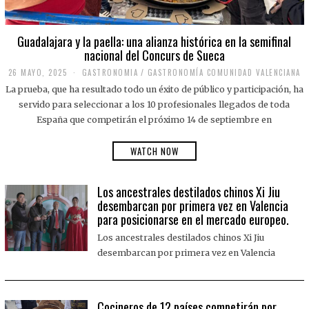
Guadalajara y la paella: una alianza histórica en la semifinal
nacional del Concurs de Sueca
26 MAYO, 2025
2
GASTRONOMIA
/
GASTRONOMÍA COMUNIDAD VALENCIANA
6
La prueba, que ha resultado todo un éxito de público y participación, ha
M
A
servido para seleccionar a los 10 profesionales llegados de toda
Y
España que competirán el próximo 14 de septiembre en
O
,
2
WATCH NOW
0
2
5
Los ancestrales destilados chinos Xi Jiu
desembarcan por primera vez en Valencia
para posicionarse en el mercado europeo.
Los ancestrales destilados chinos Xi Jiu
desembarcan por primera vez en Valencia
Cocineros de 12 países competirán por