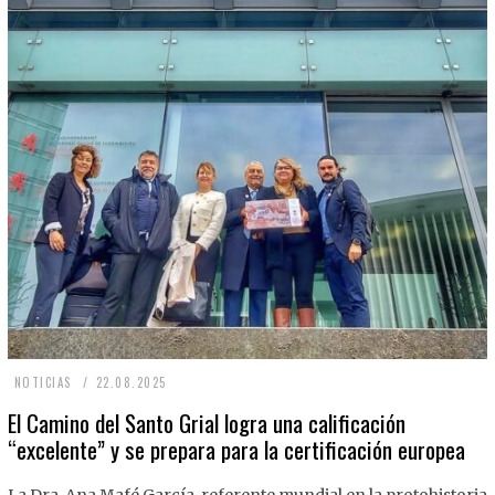
2
NOTICIAS
22.08.2025
2
El Camino del Santo Grial logra una calificación
“excelente” y se prepara para la certificación europea
.
0