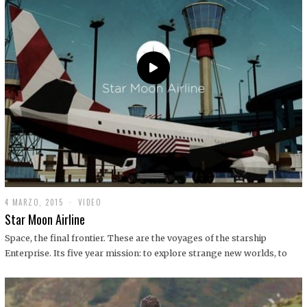
0
1
9
4 MARZO, 2015
1
VIDEO
9
Star Moon Airline
D
I
Space, the final frontier. These are the voyages of the starship
C
Enterprise. Its five year mission: to explore strange new worlds, to
I
E
M
B
R
E