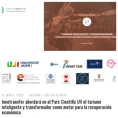
21 MAYO, 2025
2
AGENDA
/
SIN CATEGORÍA
1
Innotransfer abordará en el Parc Científic UV el turismo
M
inteligente y transformador como motor para la recuperación
A
económica
Y
O