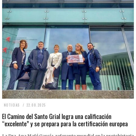
2
NOTICIAS
22.08.2025
2
El Camino del Santo Grial logra una calificación
“excelente” y se prepara para la certificación europea
.
0