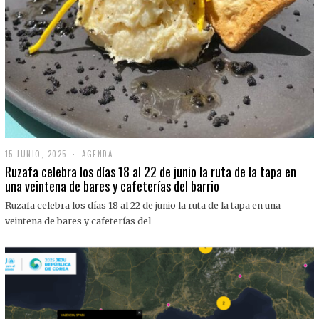
15 JUNIO, 2025
1
AGENDA
5
Ruzafa celebra los días 18 al 22 de junio la ruta de la tapa en
J
una veintena de bares y cafeterías del barrio
U
N
Ruzafa celebra los días 18 al 22 de junio la ruta de la tapa en una
I
O
veintena de bares y cafeterías del
,
2
0
2
5