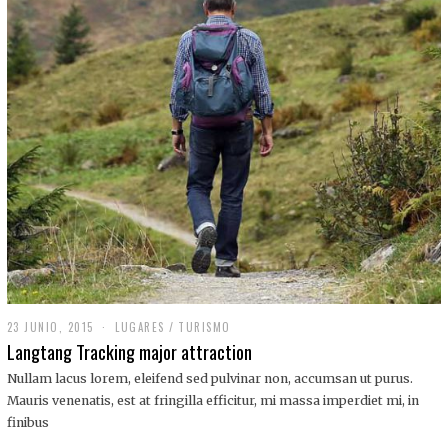
,
2
0
1
9
23 JUNIO, 2015
LUGARES
/
TURISMO
Langtang Tracking major attraction
Nullam lacus lorem, eleifend sed pulvinar non, accumsan ut purus.
Mauris venenatis, est at fringilla efficitur, mi massa imperdiet mi, in
finibus