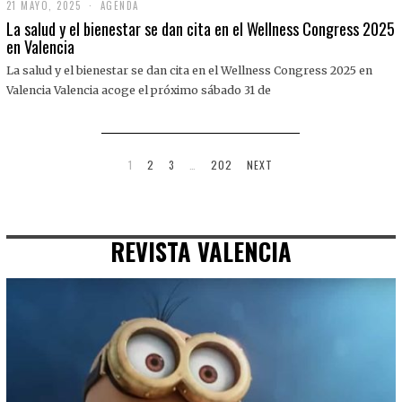
21 MAYO, 2025
2
AGENDA
1
La salud y el bienestar se dan cita en el Wellness Congress 2025
M
en Valencia
A
Y
La salud y el bienestar se dan cita en el Wellness Congress 2025 en
O
,
Valencia Valencia acoge el próximo sábado 31 de
2
0
2
5
1
2
3
…
202
NEXT
REVISTA VALENCIA