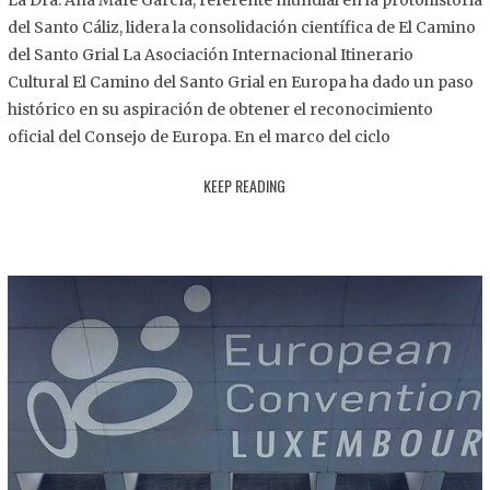
La Dra. Ana Mafé García, referente mundial en la protohistoria
8
del Santo Cáliz, lidera la consolidación científica de El Camino
.
del Santo Grial La Asociación Internacional Itinerario
2
Cultural El Camino del Santo Grial en Europa ha dado un paso
0
histórico en su aspiración de obtener el reconocimiento
2
oficial del Consejo de Europa. En el marco del ciclo
5
KEEP READING