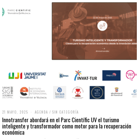
21 MAYO, 2025
2
AGENDA
/
SIN CATEGORÍA
1
Innotransfer abordará en el Parc Científic UV el turismo
M
inteligente y transformador como motor para la recuperación
A
económica
Y
O