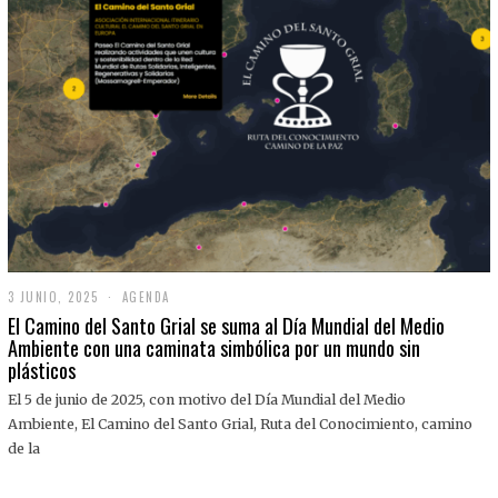
3 JUNIO, 2025
3
AGENDA
J
El Camino del Santo Grial se suma al Día Mundial del Medio
U
Ambiente con una caminata simbólica por un mundo sin
N
plásticos
I
O
,
El 5 de junio de 2025, con motivo del Día Mundial del Medio
2
Ambiente, El Camino del Santo Grial, Ruta del Conocimiento, camino
0
2
de la
5