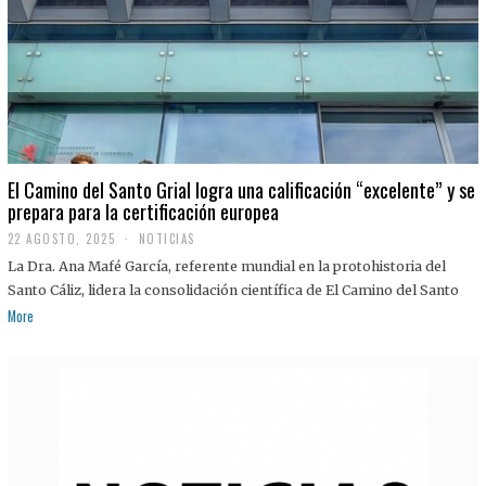
El Camino del Santo Grial logra una calificación “excelente” y se
prepara para la certificación europea
22 AGOSTO, 2025
2
NOTICIAS
2
La Dra. Ana Mafé García, referente mundial en la protohistoria del
A
G
Santo Cáliz, lidera la consolidación científica de El Camino del Santo
O
More
S
T
O
,
2
0
2
5