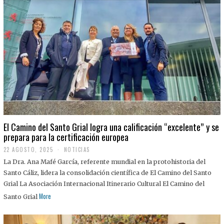
El Camino del Santo Grial logra una calificación “excelente” y se
prepara para la certificación europea
22 AGOSTO, 2025
2
NOTICIAS
2
La Dra. Ana Mafé García, referente mundial en la protohistoria del
A
G
Santo Cáliz, lidera la consolidación científica de El Camino del Santo
O
Grial La Asociación Internacional Itinerario Cultural El Camino del
S
T
More
Santo Grial
O
,
2