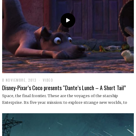
9
8 NOVIEMBRE, 2013
1
VIDEO
9
Disney-Pixar’s Coco presents “Dante’s Lunch – A Short Tail”
D
I
Space, the final frontier. These are the voyages of the starship
C
Enterprise. Its five year mission: to explore strange new worlds, to
I
E
M
B
R
E
,
2