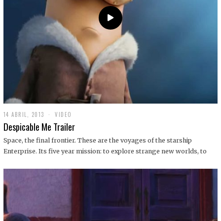
14 ABRIL, 2013
1
VIDEO
9
Despicable Me Trailer
D
I
Space, the final frontier. These are the voyages of the starship
C
Enterprise. Its five year mission: to explore strange new worlds, to
I
E
M
B
R
E
,
2
0
1