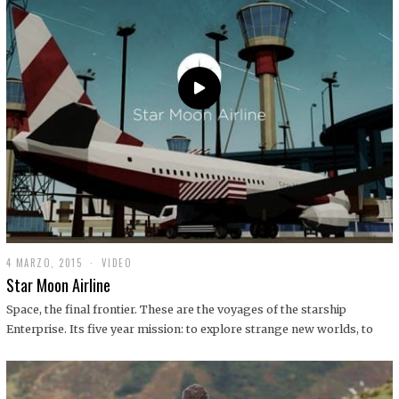
0
1
9
4 MARZO, 2015
1
VIDEO
9
Star Moon Airline
D
I
Space, the final frontier. These are the voyages of the starship
C
Enterprise. Its five year mission: to explore strange new worlds, to
I
E
M
B
R
E