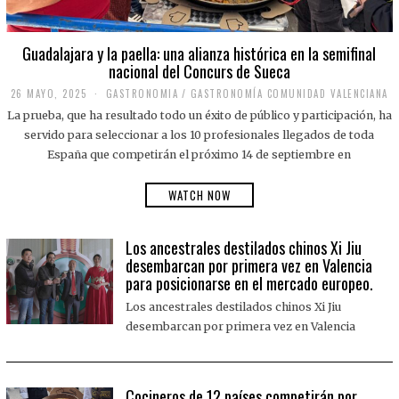
Guadalajara y la paella: una alianza histórica en la semifinal
nacional del Concurs de Sueca
26 MAYO, 2025
2
GASTRONOMIA
/
GASTRONOMÍA COMUNIDAD VALENCIANA
6
La prueba, que ha resultado todo un éxito de público y participación, ha
M
A
servido para seleccionar a los 10 profesionales llegados de toda
Y
España que competirán el próximo 14 de septiembre en
O
,
2
WATCH NOW
0
2
5
Los ancestrales destilados chinos Xi Jiu
desembarcan por primera vez en Valencia
para posicionarse en el mercado europeo.
Los ancestrales destilados chinos Xi Jiu
desembarcan por primera vez en Valencia
Cocineros de 12 países competirán por