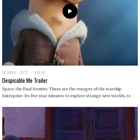
14 ABRIL, 2013
1
VIDEO
9
Despicable Me Trailer
D
I
Space, the final frontier. These are the voyages of the starship
C
Enterprise. Its five year mission: to explore strange new worlds, to
I
E
M
B
R
E
,
2
0
1