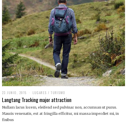
,
2
0
1
9
23 JUNIO, 2015
LUGARES
/
TURISMO
Langtang Tracking major attraction
Nullam lacus lorem, eleifend sed pulvinar non, accumsan ut purus.
Mauris venenatis, est at fringilla efficitur, mi massa imperdiet mi, in
finibus