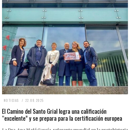
2
NOTICIAS
22.08.2025
2
El Camino del Santo Grial logra una calificación
“excelente” y se prepara para la certificación europea
.
0