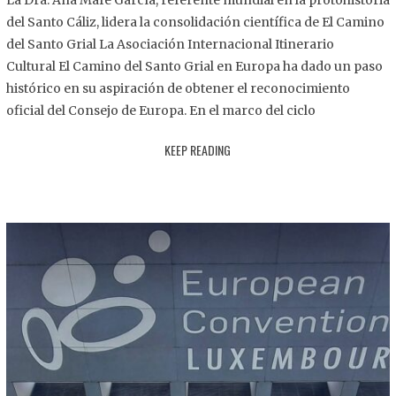
La Dra. Ana Mafé García, referente mundial en la protohistoria
8
del Santo Cáliz, lidera la consolidación científica de El Camino
.
del Santo Grial La Asociación Internacional Itinerario
2
Cultural El Camino del Santo Grial en Europa ha dado un paso
0
histórico en su aspiración de obtener el reconocimiento
2
oficial del Consejo de Europa. En el marco del ciclo
5
KEEP READING