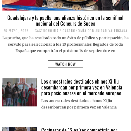
Guadalajara y la paella: una alianza histórica en la semifinal
nacional del Concurs de Sueca
26 MAYO, 2025
2
GASTRONOMIA
/
GASTRONOMÍA COMUNIDAD VALENCIANA
6
La prueba, que ha resultado todo un éxito de público y participación, ha
M
A
servido para seleccionar a los 10 profesionales llegados de toda
Y
España que competirán el próximo 14 de septiembre en
O
,
2
WATCH NOW
0
2
5
Los ancestrales destilados chinos Xi Jiu
desembarcan por primera vez en Valencia
para posicionarse en el mercado europeo.
Los ancestrales destilados chinos Xi Jiu
desembarcan por primera vez en Valencia
Cocineros de 12 países competirán por