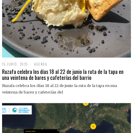
15 JUNIO, 2025
1
AGENDA
5
Ruzafa celebra los días 18 al 22 de junio la ruta de la tapa en
J
una veintena de bares y cafeterías del barrio
U
N
Ruzafa celebra los días 18 al 22 de junio la ruta de la tapa en una
I
O
veintena de bares y cafeterías del
,
2
0
2
5