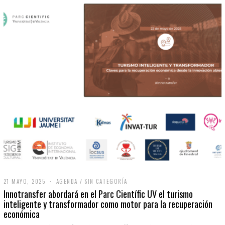
21 MAYO, 2025
2
AGENDA
/
SIN CATEGORÍA
1
Innotransfer abordará en el Parc Científic UV el turismo
M
inteligente y transformador como motor para la recuperación
A
económica
Y
O