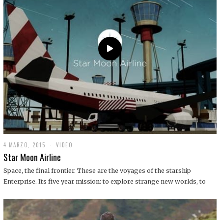
0
1
9
4 MARZO, 2015
1
VIDEO
9
Star Moon Airline
D
I
Space, the final frontier. These are the voyages of the starship
C
Enterprise. Its five year mission: to explore strange new worlds, to
I
E
M
B
R
E