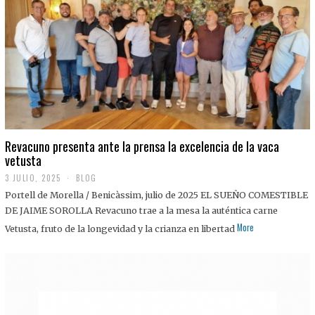
0
2
5
Revacuno presenta ante la prensa la excelencia de la vaca
vetusta
3 JULIO, 2025
1
BLOG
1
Portell de Morella / Benicàssim, julio de 2025 EL SUEÑO COMESTIBLE
J
U
DE JAIME SOROLLA Revacuno trae a la mesa la auténtica carne
L
More
Vetusta, fruto de la longevidad y la crianza en libertad
I
O
,
2
0
2
5