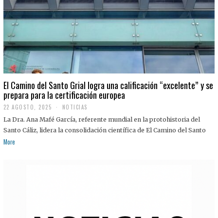
El Camino del Santo Grial logra una calificación “excelente” y se
prepara para la certificación europea
22 AGOSTO, 2025
2
NOTICIAS
2
La Dra. Ana Mafé García, referente mundial en la protohistoria del
A
G
Santo Cáliz, lidera la consolidación científica de El Camino del Santo
O
More
S
T
O
,
2
0
2
5