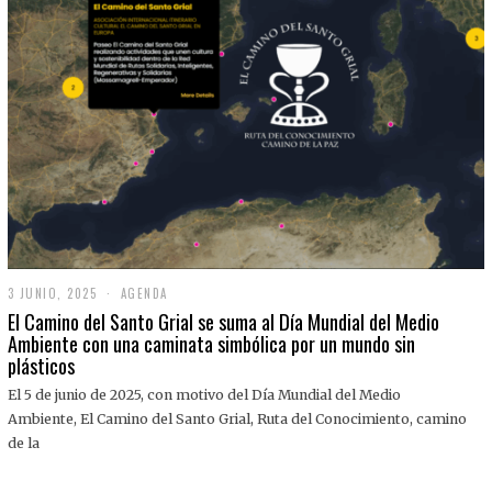
3 JUNIO, 2025
3
AGENDA
J
El Camino del Santo Grial se suma al Día Mundial del Medio
U
Ambiente con una caminata simbólica por un mundo sin
N
plásticos
I
O
,
El 5 de junio de 2025, con motivo del Día Mundial del Medio
2
Ambiente, El Camino del Santo Grial, Ruta del Conocimiento, camino
0
2
de la
5