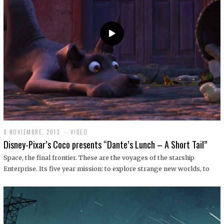
9
8 NOVIEMBRE, 2013
1
VIDEO
9
Disney-Pixar’s Coco presents “Dante’s Lunch – A Short Tail”
D
I
Space, the final frontier. These are the voyages of the starship
C
Enterprise. Its five year mission: to explore strange new worlds, to
I
E
M
B
R
E
,
2