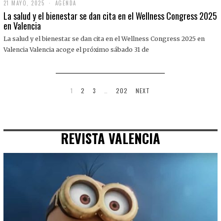
21 MAYO, 2025
2
AGENDA
1
La salud y el bienestar se dan cita en el Wellness Congress 2025
M
en Valencia
A
Y
La salud y el bienestar se dan cita en el Wellness Congress 2025 en
O
,
Valencia Valencia acoge el próximo sábado 31 de
2
0
2
5
1
2
3
…
202
NEXT
REVISTA VALENCIA