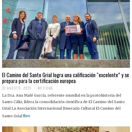
El Camino del Santo Grial logra una calificación “excelente” y se
prepara para la certificación europea
22 AGOSTO, 2025
2
NOTICIAS
2
La Dra. Ana Mafé García, referente mundial en la protohistoria del
A
G
Santo Cáliz, lidera la consolidación científica de El Camino del Santo
O
Grial La Asociación Internacional Itinerario Cultural El Camino del
S
T
More
Santo Grial
O
,
2