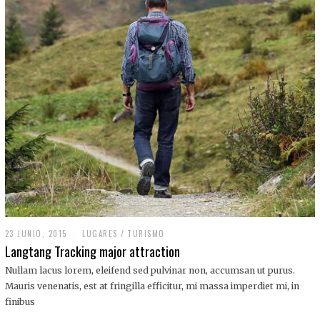
,
2
0
1
9
23 JUNIO, 2015
LUGARES
/
TURISMO
Langtang Tracking major attraction
Nullam lacus lorem, eleifend sed pulvinar non, accumsan ut purus.
Mauris venenatis, est at fringilla efficitur, mi massa imperdiet mi, in
finibus