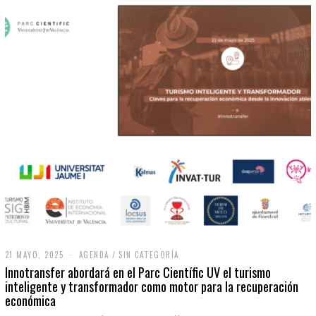
21 MAYO, 2025
2
AGENDA
/
SIN CATEGORÍA
1
Innotransfer abordará en el Parc Científic UV el turismo
M
inteligente y transformador como motor para la recuperación
A
económica
Y
O