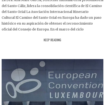
La Dra. Ana Mafé García, referente mundial en la protohistoria
8
del Santo Cáliz, lidera la consolidación científica de El Camino
.
del Santo Grial La Asociación Internacional Itinerario
2
Cultural El Camino del Santo Grial en Europa ha dado un paso
0
histórico en su aspiración de obtener el reconocimiento
2
oficial del Consejo de Europa. En el marco del ciclo
5
KEEP READING