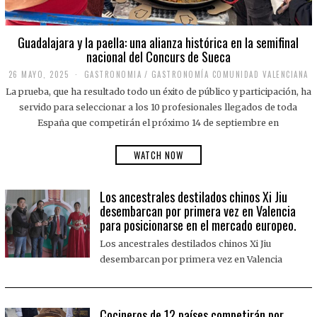
Guadalajara y la paella: una alianza histórica en la semifinal
nacional del Concurs de Sueca
26 MAYO, 2025
2
GASTRONOMIA
/
GASTRONOMÍA COMUNIDAD VALENCIANA
6
La prueba, que ha resultado todo un éxito de público y participación, ha
M
A
servido para seleccionar a los 10 profesionales llegados de toda
Y
España que competirán el próximo 14 de septiembre en
O
,
2
WATCH NOW
0
2
5
Los ancestrales destilados chinos Xi Jiu
desembarcan por primera vez en Valencia
para posicionarse en el mercado europeo.
Los ancestrales destilados chinos Xi Jiu
desembarcan por primera vez en Valencia
Cocineros de 12 países competirán por