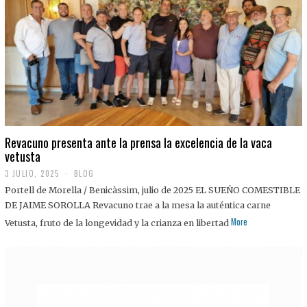
0
2
5
Revacuno presenta ante la prensa la excelencia de la vaca
vetusta
3 JULIO, 2025
1
BLOG
1
Portell de Morella / Benicàssim, julio de 2025 EL SUEÑO COMESTIBLE
J
U
DE JAIME SOROLLA Revacuno trae a la mesa la auténtica carne
L
More
Vetusta, fruto de la longevidad y la crianza en libertad
I
O
,
2
0
2
5