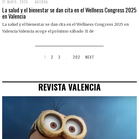
21 MAYO, 2025
2
AGENDA
1
La salud y el bienestar se dan cita en el Wellness Congress 2025
M
en Valencia
A
Y
La salud y el bienestar se dan cita en el Wellness Congress 2025 en
O
,
Valencia Valencia acoge el próximo sábado 31 de
2
0
2
5
1
2
3
…
202
NEXT
REVISTA VALENCIA