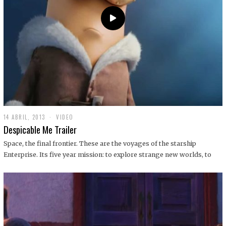
14 ABRIL, 2013
1
VIDEO
9
Despicable Me Trailer
D
I
Space, the final frontier. These are the voyages of the starship
C
Enterprise. Its five year mission: to explore strange new worlds, to
I
E
M
B
R
E
,
2
0
1