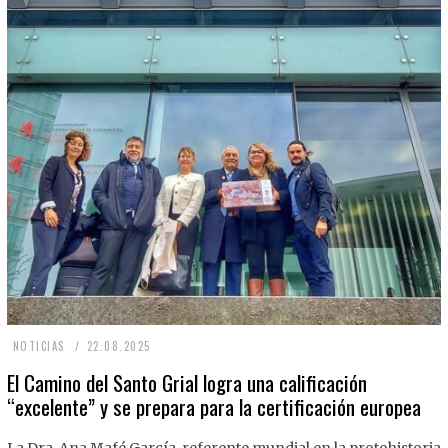
2
NOTICIAS
22.08.2025
2
El Camino del Santo Grial logra una calificación
“excelente” y se prepara para la certificación europea
.
0