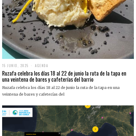
15 JUNIO, 2025
1
AGENDA
5
Ruzafa celebra los días 18 al 22 de junio la ruta de la tapa en
J
una veintena de bares y cafeterías del barrio
U
N
Ruzafa celebra los días 18 al 22 de junio la ruta de la tapa en una
I
O
veintena de bares y cafeterías del
,
2
0
2
5