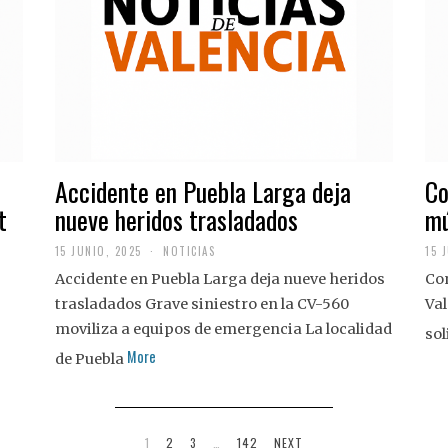
Accidente en Puebla Larga deja
Co
t
nueve heridos trasladados
mú
15 JUNIO, 2025
NOTICIAS
15 
Accidente en Puebla Larga deja nueve heridos
Con
trasladados Grave siniestro en la CV-560
Val
moviliza a equipos de emergencia La localidad
sol
More
de Puebla
1
2
3
…
142
NEXT