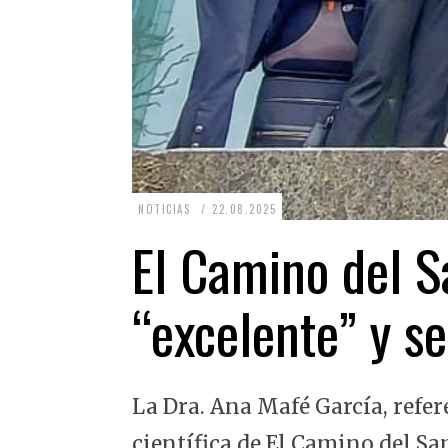
2
NOTICIAS
22.08.2025
2
El Camino del Sa
.
0
“excelente” y se
8
.
2
La Dra. Ana Mafé García, refer
0
2
científica de El Camino del Sa