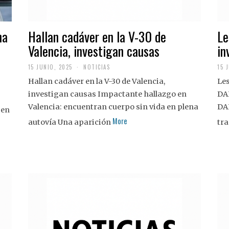
na
Hallan cadáver en la V-30 de
Le
Valencia, investigan causas
in
15 JUNIO, 2025
NOTICIAS
15 
Hallan cadáver en la V-30 de Valencia,
Les
investigan causas Impactante hallazgo en
DA
Valencia: encuentran cuerpo sin vida en plena
DA
 en
More
autovía Una aparición
tra