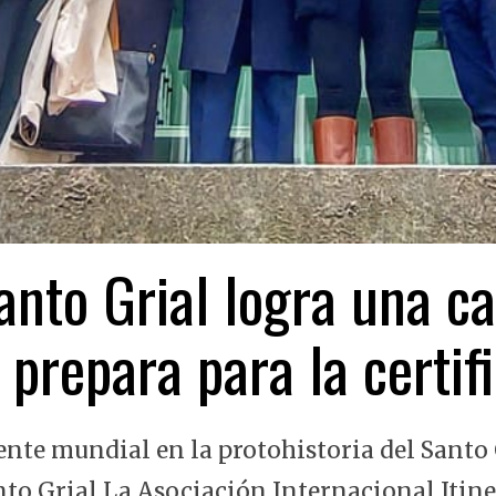
nto Grial logra una ca
 prepara para la certi
ente mundial en la protohistoria del Santo 
nto Grial La Asociación Internacional Itin