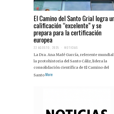
El Camino del Santo Grial logra u
calificación “excelente” y se
prepara para la certificación
europea
22 AGOSTO, 2025
2
NOTICIAS
2
La Dra. Ana Mafé García, referente mundial
A
G
la protohistoria del Santo Cáliz, lidera la
O
S
consolidación científica de El Camino del
T
More
O
Santo
,
2
0
2
5