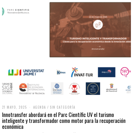
21 MAYO, 2025
2
AGENDA
/
SIN CATEGORÍA
1
Innotransfer abordará en el Parc Científic UV el turismo
M
inteligente y transformador como motor para la recuperación
A
económica
Y
O