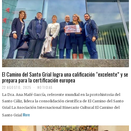
El Camino del Santo Grial logra una calificación “excelente” y se
prepara para la certificación europea
22 AGOSTO, 2025
2
NOTICIAS
2
La Dra. Ana Mafé García, referente mundial en la protohistoria del
A
G
Santo Cáliz, lidera la consolidación científica de El Camino del Santo
O
Grial La Asociación Internacional Itinerario Cultural El Camino del
S
T
More
Santo Grial
O
,
2