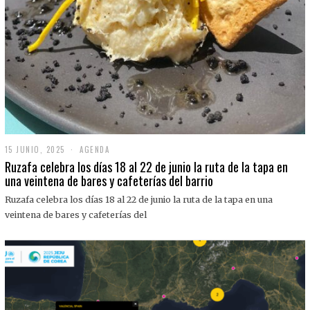
15 JUNIO, 2025
1
AGENDA
5
Ruzafa celebra los días 18 al 22 de junio la ruta de la tapa en
J
una veintena de bares y cafeterías del barrio
U
N
Ruzafa celebra los días 18 al 22 de junio la ruta de la tapa en una
I
O
veintena de bares y cafeterías del
,
2
0
2
5