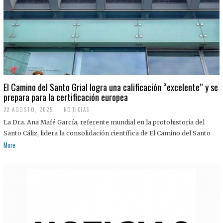
El Camino del Santo Grial logra una calificación “excelente” y se
prepara para la certificación europea
22 AGOSTO, 2025
2
NOTICIAS
2
La Dra. Ana Mafé García, referente mundial en la protohistoria del
A
G
Santo Cáliz, lidera la consolidación científica de El Camino del Santo
O
More
S
T
O
,
2
0
2
5