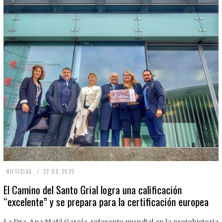
2
NOTICIAS
22.08.2025
2
El Camino del Santo Grial logra una calificación
“excelente” y se prepara para la certificación europea
.
0