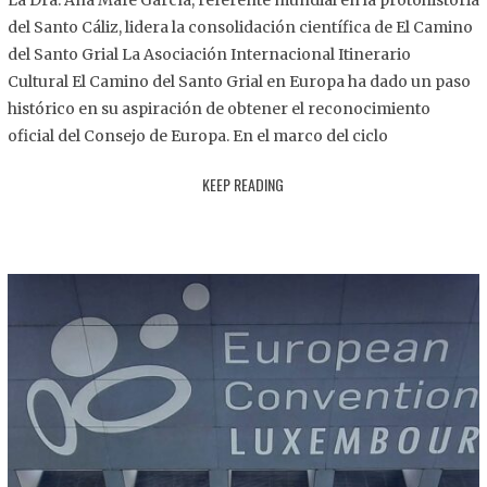
La Dra. Ana Mafé García, referente mundial en la protohistoria
8
del Santo Cáliz, lidera la consolidación científica de El Camino
.
del Santo Grial La Asociación Internacional Itinerario
2
Cultural El Camino del Santo Grial en Europa ha dado un paso
0
histórico en su aspiración de obtener el reconocimiento
2
oficial del Consejo de Europa. En el marco del ciclo
5
KEEP READING