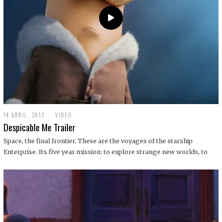
14 ABRIL, 2013
1
VIDEO
9
Despicable Me Trailer
D
I
Space, the final frontier. These are the voyages of the starship
C
Enterprise. Its five year mission: to explore strange new worlds, to
I
E
M
B
R
E
,
2
0
1