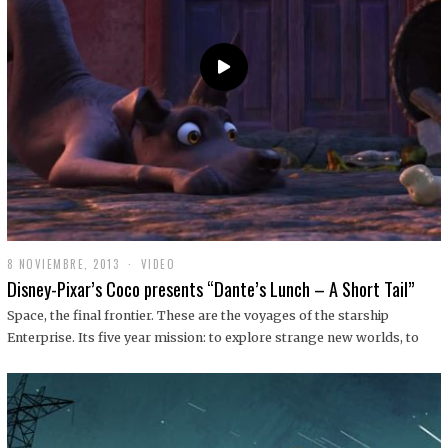
9
8 NOVIEMBRE, 2013
1
VIDEO
9
Disney-Pixar’s Coco presents “Dante’s Lunch – A Short Tail”
D
I
Space, the final frontier. These are the voyages of the starship
C
Enterprise. Its five year mission: to explore strange new worlds, to
I
E
M
B
R
E
,
2