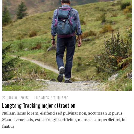
,
2
0
1
9
23 JUNIO, 2015
LUGARES
/
TURISMO
Langtang Tracking major attraction
Nullam lacus lorem, eleifend sed pulvinar non, accumsan ut purus.
Mauris venenatis, est at fringilla efficitur, mi massa imperdiet mi, in
finibus