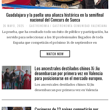
Guadalajara y la paella: una alianza histórica en la semifinal
nacional del Concurs de Sueca
26 MAYO, 2025
2
GASTRONOMIA
/
GASTRONOMÍA COMUNIDAD VALENCIANA
6
La prueba, que ha resultado todo un éxito de público y participación, ha
M
A
servido para seleccionar a los 10 profesionales llegados de toda
Y
España que competirán el próximo 14 de septiembre en
O
,
2
WATCH NOW
0
2
5
Los ancestrales destilados chinos Xi Jiu
desembarcan por primera vez en Valencia
para posicionarse en el mercado europeo.
Los ancestrales destilados chinos Xi Jiu
desembarcan por primera vez en Valencia
Cocineros de 12 países competirán por