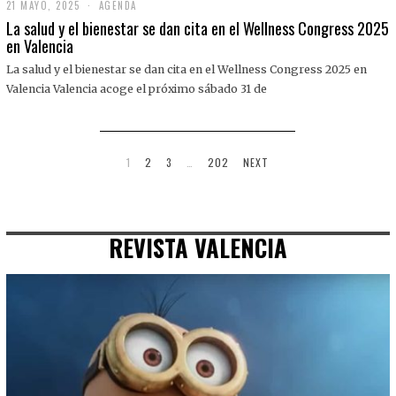
21 MAYO, 2025
2
AGENDA
1
La salud y el bienestar se dan cita en el Wellness Congress 2025
M
en Valencia
A
Y
La salud y el bienestar se dan cita en el Wellness Congress 2025 en
O
,
Valencia Valencia acoge el próximo sábado 31 de
2
0
2
5
1
2
3
…
202
NEXT
REVISTA VALENCIA