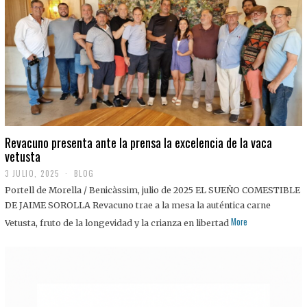
0
2
5
Revacuno presenta ante la prensa la excelencia de la vaca
vetusta
3 JULIO, 2025
1
BLOG
1
Portell de Morella / Benicàssim, julio de 2025 EL SUEÑO COMESTIBLE
J
U
DE JAIME SOROLLA Revacuno trae a la mesa la auténtica carne
L
More
Vetusta, fruto de la longevidad y la crianza en libertad
I
O
,
2
0
2
5