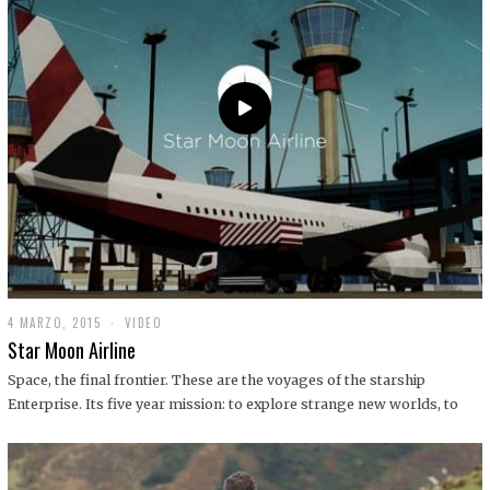
0
1
9
4 MARZO, 2015
1
VIDEO
9
Star Moon Airline
D
I
Space, the final frontier. These are the voyages of the starship
C
Enterprise. Its five year mission: to explore strange new worlds, to
I
E
M
B
R
E