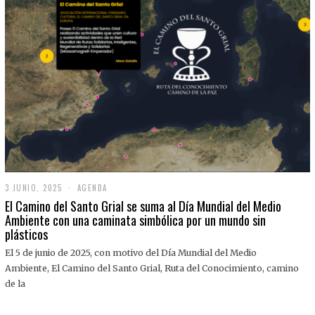
3 JUNIO, 2025
3
AGENDA
J
El Camino del Santo Grial se suma al Día Mundial del Medio
U
Ambiente con una caminata simbólica por un mundo sin
N
plásticos
I
O
,
El 5 de junio de 2025, con motivo del Día Mundial del Medio
2
Ambiente, El Camino del Santo Grial, Ruta del Conocimiento, camino
0
2
de la
5