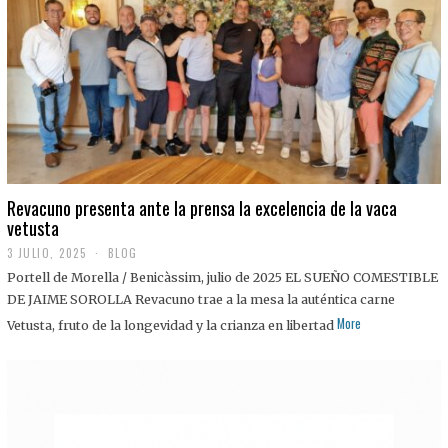
0
2
5
Revacuno presenta ante la prensa la excelencia de la vaca
vetusta
3 JULIO, 2025
1
BLOG
1
Portell de Morella / Benicàssim, julio de 2025 EL SUEÑO COMESTIBLE
J
U
DE JAIME SOROLLA Revacuno trae a la mesa la auténtica carne
L
More
Vetusta, fruto de la longevidad y la crianza en libertad
I
O
,
2
0
2
5