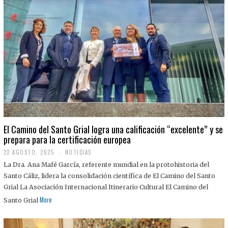
El Camino del Santo Grial logra una calificación “excelente” y se
prepara para la certificación europea
22 AGOSTO, 2025
2
NOTICIAS
2
La Dra. Ana Mafé García, referente mundial en la protohistoria del
A
G
Santo Cáliz, lidera la consolidación científica de El Camino del Santo
O
Grial La Asociación Internacional Itinerario Cultural El Camino del
S
T
More
Santo Grial
O
,
2