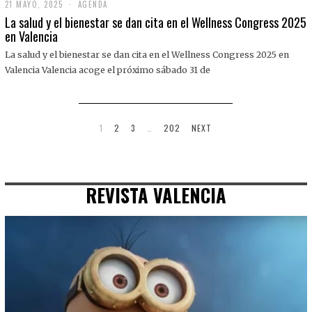
21 MAYO, 2025
2
AGENDA
1
La salud y el bienestar se dan cita en el Wellness Congress 2025
M
en Valencia
A
Y
La salud y el bienestar se dan cita en el Wellness Congress 2025 en
O
,
Valencia Valencia acoge el próximo sábado 31 de
2
0
2
5
1
2
3
…
202
NEXT
REVISTA VALENCIA