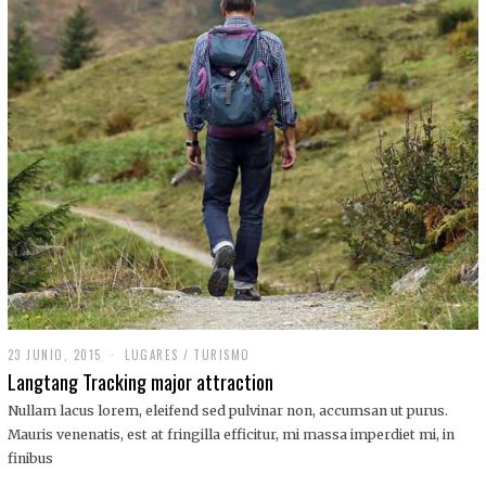
,
2
0
1
9
23 JUNIO, 2015
LUGARES
/
TURISMO
Langtang Tracking major attraction
Nullam lacus lorem, eleifend sed pulvinar non, accumsan ut purus.
Mauris venenatis, est at fringilla efficitur, mi massa imperdiet mi, in
finibus