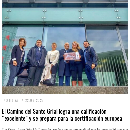
2
NOTICIAS
22.08.2025
2
El Camino del Santo Grial logra una calificación
“excelente” y se prepara para la certificación europea
.
0