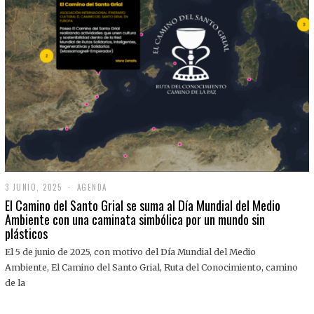
3 JUNIO, 2025
3
AGENDA
J
El Camino del Santo Grial se suma al Día Mundial del Medio
U
Ambiente con una caminata simbólica por un mundo sin
N
plásticos
I
O
,
El 5 de junio de 2025, con motivo del Día Mundial del Medio
2
Ambiente, El Camino del Santo Grial, Ruta del Conocimiento, camino
0
2
de la
5