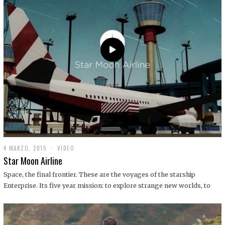
0
1
9
4 MARZO, 2015
1
VIDEO
9
Star Moon Airline
D
I
Space, the final frontier. These are the voyages of the starship
C
Enterprise. Its five year mission: to explore strange new worlds, to
I
E
M
B
R
E