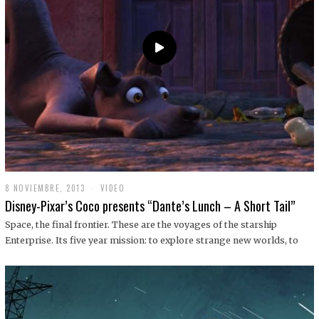
9
8 NOVIEMBRE, 2013
1
VIDEO
9
Disney-Pixar’s Coco presents “Dante’s Lunch – A Short Tail”
D
I
Space, the final frontier. These are the voyages of the starship
C
Enterprise. Its five year mission: to explore strange new worlds, to
I
E
M
B
R
E
,
2