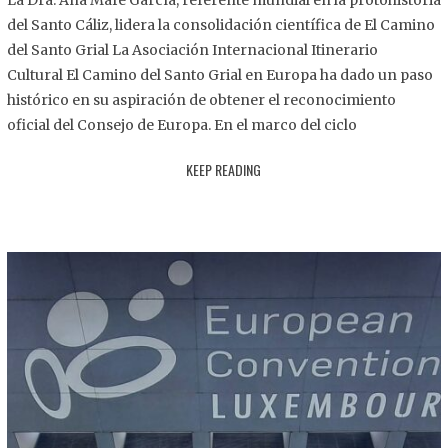
La Dra. Ana Mafé García, referente mundial en la protohistoria
8
del Santo Cáliz, lidera la consolidación científica de El Camino
.
del Santo Grial La Asociación Internacional Itinerario
2
Cultural El Camino del Santo Grial en Europa ha dado un paso
0
histórico en su aspiración de obtener el reconocimiento
2
oficial del Consejo de Europa. En el marco del ciclo
5
KEEP READING