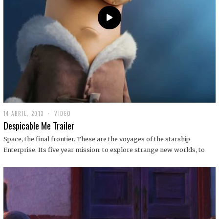
14 ABRIL, 2013
1
VIDEO
9
Despicable Me Trailer
D
I
Space, the final frontier. These are the voyages of the starship
C
Enterprise. Its five year mission: to explore strange new worlds, to
I
E
M
B
R
E
,
2
0
1