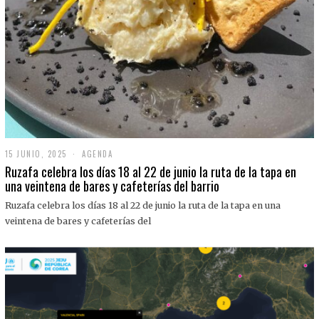
15 JUNIO, 2025
1
AGENDA
5
Ruzafa celebra los días 18 al 22 de junio la ruta de la tapa en
J
una veintena de bares y cafeterías del barrio
U
N
Ruzafa celebra los días 18 al 22 de junio la ruta de la tapa en una
I
O
veintena de bares y cafeterías del
,
2
0
2
5