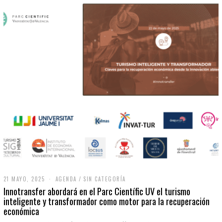
21 MAYO, 2025
2
AGENDA
/
SIN CATEGORÍA
1
Innotransfer abordará en el Parc Científic UV el turismo
M
inteligente y transformador como motor para la recuperación
A
económica
Y
O