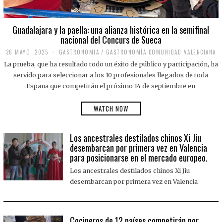
Guadalajara y la paella: una alianza histórica en la semifinal
nacional del Concurs de Sueca
26 MAYO, 2025
2
GASTRONOMIA
/
GASTRONOMÍA COMUNIDAD VALENCIANA
6
La prueba, que ha resultado todo un éxito de público y participación, ha
M
A
servido para seleccionar a los 10 profesionales llegados de toda
Y
España que competirán el próximo 14 de septiembre en
O
,
2
WATCH NOW
0
2
5
Los ancestrales destilados chinos Xi Jiu
desembarcan por primera vez en Valencia
para posicionarse en el mercado europeo.
Los ancestrales destilados chinos Xi Jiu
desembarcan por primera vez en Valencia
Cocineros de 12 países competirán por