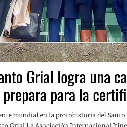
nto Grial logra una ca
 prepara para la certi
ente mundial en la protohistoria del Santo 
nto Grial La Asociación Internacional Itin