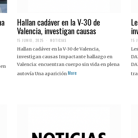
na
Hallan cadáver en la V-30 de
Le
Valencia, investigan causas
in
15 JUNIO, 2025
NOTICIAS
15 
Hallan cadáver en la V-30 de Valencia,
Les
investigan causas Impactante hallazgo en
DA
Valencia: encuentran cuerpo sin vida en plena
DA
 en
More
autovía Una aparición
tra