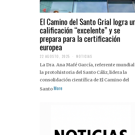
El Camino del Santo Grial logra u
calificación “excelente” y se
prepara para la certificación
europea
22 AGOSTO, 2025
2
NOTICIAS
2
La Dra. Ana Mafé García, referente mundial
A
G
la protohistoria del Santo Cáliz, lidera la
O
S
consolidación científica de El Camino del
T
More
O
Santo
,
2
0
2
5