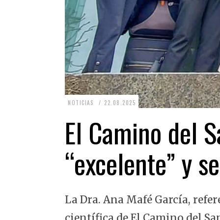
2
NOTICIAS
22.08.2025
2
El Camino del Sa
.
0
“excelente” y se
8
.
2
La Dra. Ana Mafé García, refer
0
2
científica de El Camino del Sa