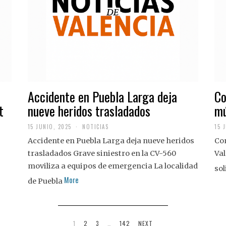
Accidente en Puebla Larga deja
Co
t
nueve heridos trasladados
mú
15 JUNIO, 2025
NOTICIAS
15 
Accidente en Puebla Larga deja nueve heridos
Con
trasladados Grave siniestro en la CV-560
Val
moviliza a equipos de emergencia La localidad
sol
More
de Puebla
1
2
3
…
142
NEXT