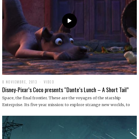
9
8 NOVIEMBRE, 2013
1
VIDEO
9
Disney-Pixar’s Coco presents “Dante’s Lunch – A Short Tail”
D
I
Space, the final frontier. These are the voyages of the starship
C
Enterprise. Its five year mission: to explore strange new worlds, to
I
E
M
B
R
E
,
2