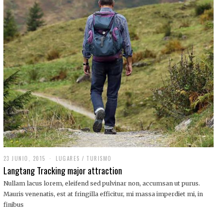
,
2
0
1
9
23 JUNIO, 2015
LUGARES
/
TURISMO
Langtang Tracking major attraction
Nullam lacus lorem, eleifend sed pulvinar non, accumsan ut purus.
Mauris venenatis, est at fringilla efficitur, mi massa imperdiet mi, in
finibus