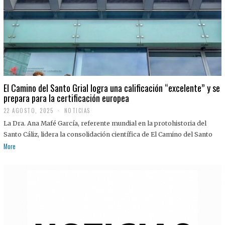
El Camino del Santo Grial logra una calificación “excelente” y se
prepara para la certificación europea
22 AGOSTO, 2025
2
NOTICIAS
2
La Dra. Ana Mafé García, referente mundial en la protohistoria del
A
G
Santo Cáliz, lidera la consolidación científica de El Camino del Santo
O
More
S
T
O
,
2
0
2
5