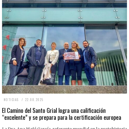
2
NOTICIAS
22.08.2025
2
El Camino del Santo Grial logra una calificación
“excelente” y se prepara para la certificación europea
.
0