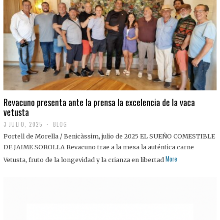
0
2
5
Revacuno presenta ante la prensa la excelencia de la vaca
vetusta
3 JULIO, 2025
1
BLOG
1
Portell de Morella / Benicàssim, julio de 2025 EL SUEÑO COMESTIBLE
J
U
DE JAIME SOROLLA Revacuno trae a la mesa la auténtica carne
L
More
Vetusta, fruto de la longevidad y la crianza en libertad
I
O
,
2
0
2
5