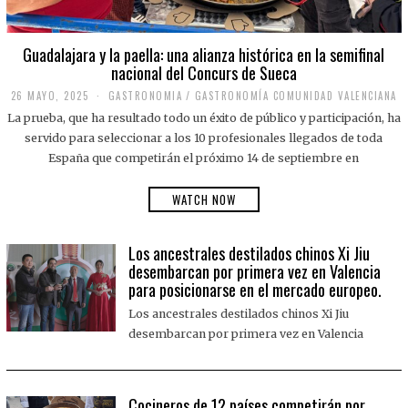
Guadalajara y la paella: una alianza histórica en la semifinal
nacional del Concurs de Sueca
26 MAYO, 2025
2
GASTRONOMIA
/
GASTRONOMÍA COMUNIDAD VALENCIANA
6
La prueba, que ha resultado todo un éxito de público y participación, ha
M
A
servido para seleccionar a los 10 profesionales llegados de toda
Y
España que competirán el próximo 14 de septiembre en
O
,
2
WATCH NOW
0
2
5
Los ancestrales destilados chinos Xi Jiu
desembarcan por primera vez en Valencia
para posicionarse en el mercado europeo.
Los ancestrales destilados chinos Xi Jiu
desembarcan por primera vez en Valencia
Cocineros de 12 países competirán por