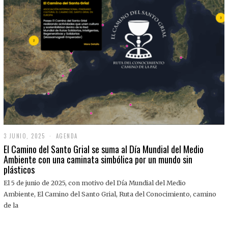
3 JUNIO, 2025
3
AGENDA
J
El Camino del Santo Grial se suma al Día Mundial del Medio
U
Ambiente con una caminata simbólica por un mundo sin
N
plásticos
I
O
,
El 5 de junio de 2025, con motivo del Día Mundial del Medio
2
Ambiente, El Camino del Santo Grial, Ruta del Conocimiento, camino
0
2
de la
5