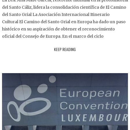
La Dra. Ana Mafé García, referente mundial en la protohistoria
8
del Santo Cáliz, lidera la consolidación científica de El Camino
.
del Santo Grial La Asociación Internacional Itinerario
2
Cultural El Camino del Santo Grial en Europa ha dado un paso
0
histórico en su aspiración de obtener el reconocimiento
2
oficial del Consejo de Europa. En el marco del ciclo
5
KEEP READING