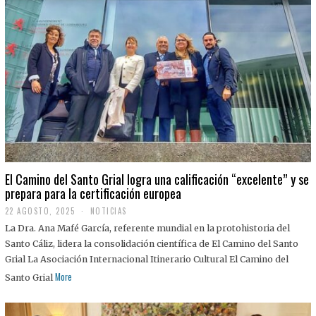
El Camino del Santo Grial logra una calificación “excelente” y se
prepara para la certificación europea
22 AGOSTO, 2025
2
NOTICIAS
2
La Dra. Ana Mafé García, referente mundial en la protohistoria del
A
G
Santo Cáliz, lidera la consolidación científica de El Camino del Santo
O
Grial La Asociación Internacional Itinerario Cultural El Camino del
S
T
More
Santo Grial
O
,
2