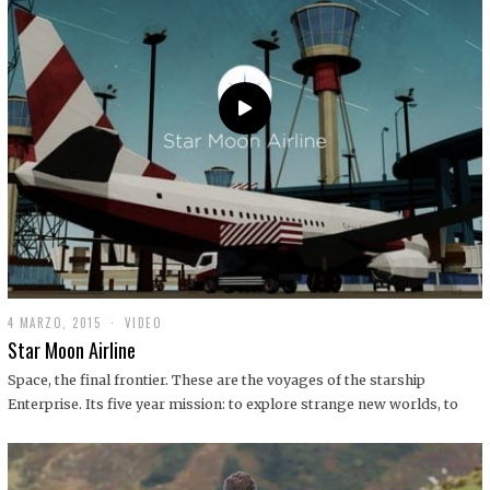
0
1
9
4 MARZO, 2015
1
VIDEO
9
Star Moon Airline
D
I
Space, the final frontier. These are the voyages of the starship
C
Enterprise. Its five year mission: to explore strange new worlds, to
I
E
M
B
R
E