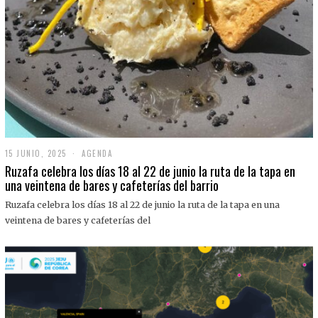
15 JUNIO, 2025
1
AGENDA
5
Ruzafa celebra los días 18 al 22 de junio la ruta de la tapa en
J
una veintena de bares y cafeterías del barrio
U
N
Ruzafa celebra los días 18 al 22 de junio la ruta de la tapa en una
I
O
veintena de bares y cafeterías del
,
2
0
2
5