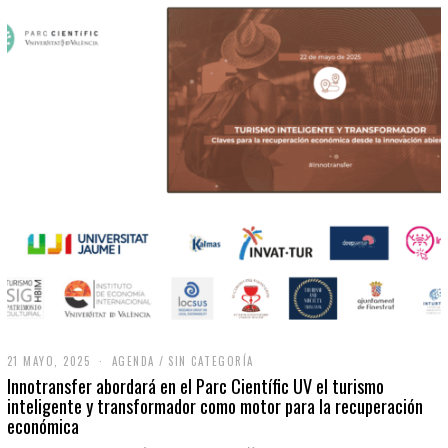
21 MAYO, 2025
2
AGENDA
/
SIN CATEGORÍA
1
Innotransfer abordará en el Parc Científic UV el turismo
M
inteligente y transformador como motor para la recuperación
A
económica
Y
O