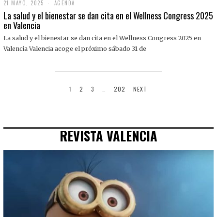
21 MAYO, 2025
2
AGENDA
1
La salud y el bienestar se dan cita en el Wellness Congress 2025
M
en Valencia
A
Y
La salud y el bienestar se dan cita en el Wellness Congress 2025 en
O
,
Valencia Valencia acoge el próximo sábado 31 de
2
0
2
5
1
2
3
…
202
NEXT
REVISTA VALENCIA