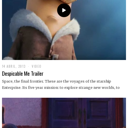
14 ABRIL, 2013
1
VIDEO
9
Despicable Me Trailer
D
I
Space, the final frontier. These are the voyages of the starship
C
Enterprise. Its five year mission: to explore strange new worlds, to
I
E
M
B
R
E
,
2
0
1