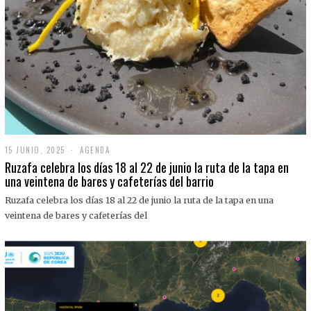
15 JUNIO, 2025
1
AGENDA
5
Ruzafa celebra los días 18 al 22 de junio la ruta de la tapa en
J
una veintena de bares y cafeterías del barrio
U
N
Ruzafa celebra los días 18 al 22 de junio la ruta de la tapa en una
I
O
veintena de bares y cafeterías del
,
2
0
2
5