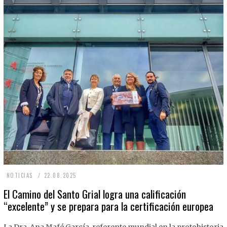
2
NOTICIAS
22.08.2025
2
El Camino del Santo Grial logra una calificación
“excelente” y se prepara para la certificación europea
.
0