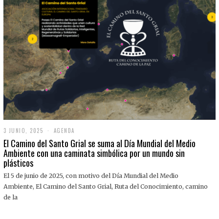
3 JUNIO, 2025
3
AGENDA
J
El Camino del Santo Grial se suma al Día Mundial del Medio
U
Ambiente con una caminata simbólica por un mundo sin
N
plásticos
I
O
,
El 5 de junio de 2025, con motivo del Día Mundial del Medio
2
Ambiente, El Camino del Santo Grial, Ruta del Conocimiento, camino
0
2
de la
5