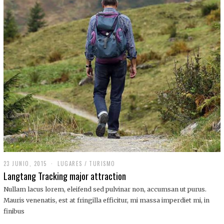
,
2
0
1
9
23 JUNIO, 2015
LUGARES
/
TURISMO
Langtang Tracking major attraction
Nullam lacus lorem, eleifend sed pulvinar non, accumsan ut purus.
Mauris venenatis, est at fringilla efficitur, mi massa imperdiet mi, in
finibus