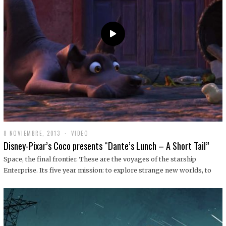
9
8 NOVIEMBRE, 2013
1
VIDEO
9
Disney-Pixar’s Coco presents “Dante’s Lunch – A Short Tail”
D
I
Space, the final frontier. These are the voyages of the starship
C
Enterprise. Its five year mission: to explore strange new worlds, to
I
E
M
B
R
E
,
2