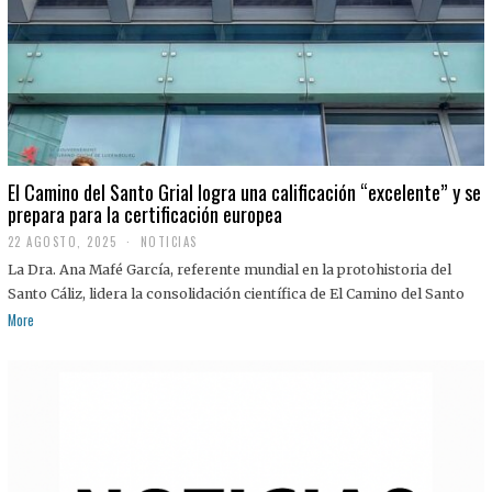
El Camino del Santo Grial logra una calificación “excelente” y se
prepara para la certificación europea
22 AGOSTO, 2025
2
NOTICIAS
2
La Dra. Ana Mafé García, referente mundial en la protohistoria del
A
G
Santo Cáliz, lidera la consolidación científica de El Camino del Santo
O
More
S
T
O
,
2
0
2
5