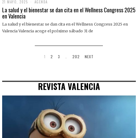
21 MAYO, 2025
2
AGENDA
1
La salud y el bienestar se dan cita en el Wellness Congress 2025
M
en Valencia
A
Y
La salud y el bienestar se dan cita en el Wellness Congress 2025 en
O
,
Valencia Valencia acoge el próximo sábado 31 de
2
0
2
5
1
2
3
…
202
NEXT
REVISTA VALENCIA