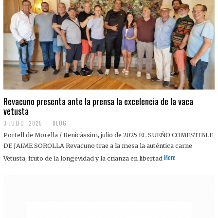
0
2
5
Revacuno presenta ante la prensa la excelencia de la vaca
vetusta
3 JULIO, 2025
1
BLOG
1
Portell de Morella / Benicàssim, julio de 2025 EL SUEÑO COMESTIBLE
J
U
DE JAIME SOROLLA Revacuno trae a la mesa la auténtica carne
L
More
Vetusta, fruto de la longevidad y la crianza en libertad
I
O
,
2
0
2
5