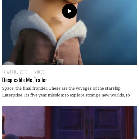
14 ABRIL, 2013
1
VIDEO
9
Despicable Me Trailer
D
I
Space, the final frontier. These are the voyages of the starship
C
Enterprise. Its five year mission: to explore strange new worlds, to
I
E
M
B
R
E
,
2
0
1