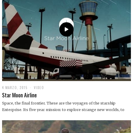
0
1
9
4 MARZO, 2015
1
VIDEO
9
Star Moon Airline
D
I
Space, the final frontier. These are the voyages of the starship
C
Enterprise. Its five year mission: to explore strange new worlds, to
I
E
M
B
R
E