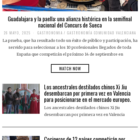
Guadalajara y la paella: una alianza histórica en la semifinal
nacional del Concurs de Sueca
26 MAYO, 2025
2
GASTRONOMIA
/
GASTRONOMÍA COMUNIDAD VALENCIANA
6
La prueba, que ha resultado todo un éxito de público y participación, ha
M
A
servido para seleccionar a los 10 profesionales llegados de toda
Y
España que competirán el próximo 14 de septiembre en
O
,
2
WATCH NOW
0
2
5
Los ancestrales destilados chinos Xi Jiu
desembarcan por primera vez en Valencia
para posicionarse en el mercado europeo.
Los ancestrales destilados chinos Xi Jiu
desembarcan por primera vez en Valencia
Cocineros de 12 países competirán por