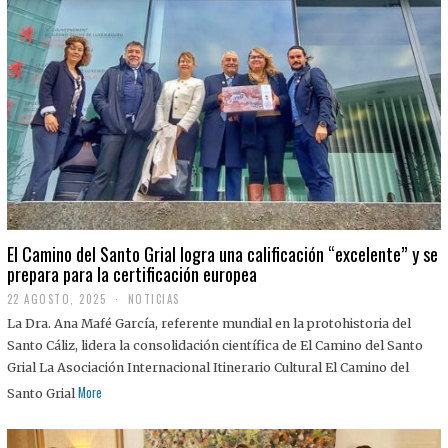
El Camino del Santo Grial logra una calificación “excelente” y se
prepara para la certificación europea
22 AGOSTO, 2025
2
NOTICIAS
2
La Dra. Ana Mafé García, referente mundial en la protohistoria del
A
G
Santo Cáliz, lidera la consolidación científica de El Camino del Santo
O
Grial La Asociación Internacional Itinerario Cultural El Camino del
S
T
More
Santo Grial
O
,
2