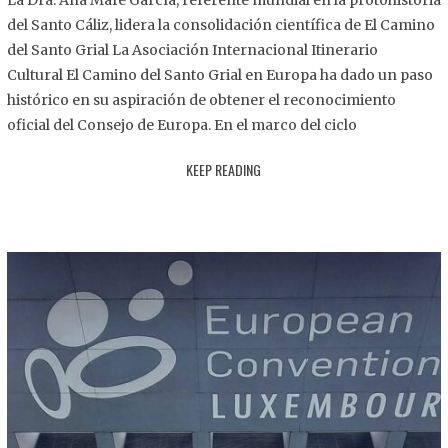
La Dra. Ana Mafé García, referente mundial en la protohistoria
8
del Santo Cáliz, lidera la consolidación científica de El Camino
.
del Santo Grial La Asociación Internacional Itinerario
2
Cultural El Camino del Santo Grial en Europa ha dado un paso
0
histórico en su aspiración de obtener el reconocimiento
2
oficial del Consejo de Europa. En el marco del ciclo
5
KEEP READING