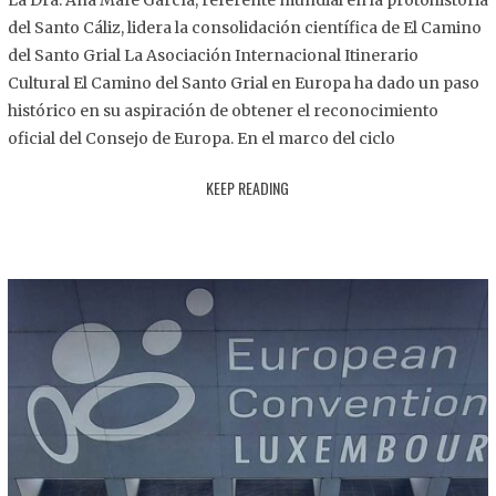
La Dra. Ana Mafé García, referente mundial en la protohistoria
8
del Santo Cáliz, lidera la consolidación científica de El Camino
.
del Santo Grial La Asociación Internacional Itinerario
2
Cultural El Camino del Santo Grial en Europa ha dado un paso
0
histórico en su aspiración de obtener el reconocimiento
2
oficial del Consejo de Europa. En el marco del ciclo
5
KEEP READING