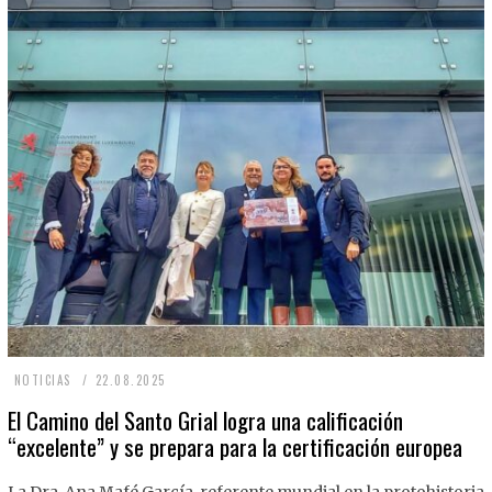
2
NOTICIAS
22.08.2025
2
El Camino del Santo Grial logra una calificación
“excelente” y se prepara para la certificación europea
.
0