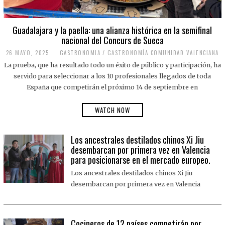
Guadalajara y la paella: una alianza histórica en la semifinal
nacional del Concurs de Sueca
26 MAYO, 2025
2
GASTRONOMIA
/
GASTRONOMÍA COMUNIDAD VALENCIANA
6
La prueba, que ha resultado todo un éxito de público y participación, ha
M
A
servido para seleccionar a los 10 profesionales llegados de toda
Y
España que competirán el próximo 14 de septiembre en
O
,
2
WATCH NOW
0
2
5
Los ancestrales destilados chinos Xi Jiu
desembarcan por primera vez en Valencia
para posicionarse en el mercado europeo.
Los ancestrales destilados chinos Xi Jiu
desembarcan por primera vez en Valencia
Cocineros de 12 países competirán por