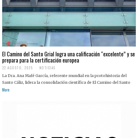
El Camino del Santo Grial logra una calificación “excelente” y se
prepara para la certificación europea
22 AGOSTO, 2025
2
NOTICIAS
2
La Dra. Ana Mafé García, referente mundial en la protohistoria del
A
G
Santo Cáliz, lidera la consolidación científica de El Camino del Santo
O
More
S
T
O
,
2
0
2
5