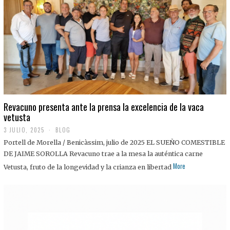
0
2
5
Revacuno presenta ante la prensa la excelencia de la vaca
vetusta
3 JULIO, 2025
1
BLOG
1
Portell de Morella / Benicàssim, julio de 2025 EL SUEÑO COMESTIBLE
J
U
DE JAIME SOROLLA Revacuno trae a la mesa la auténtica carne
L
More
Vetusta, fruto de la longevidad y la crianza en libertad
I
O
,
2
0
2
5