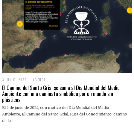
3 JUNIO, 2025
3
AGENDA
J
El Camino del Santo Grial se suma al Día Mundial del Medio
U
Ambiente con una caminata simbólica por un mundo sin
N
plásticos
I
O
,
El 5 de junio de 2025, con motivo del Día Mundial del Medio
2
Ambiente, El Camino del Santo Grial, Ruta del Conocimiento, camino
0
2
de la
5