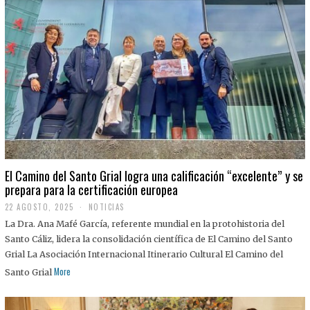
El Camino del Santo Grial logra una calificación “excelente” y se
prepara para la certificación europea
22 AGOSTO, 2025
2
NOTICIAS
2
La Dra. Ana Mafé García, referente mundial en la protohistoria del
A
G
Santo Cáliz, lidera la consolidación científica de El Camino del Santo
O
Grial La Asociación Internacional Itinerario Cultural El Camino del
S
T
More
Santo Grial
O
,
2