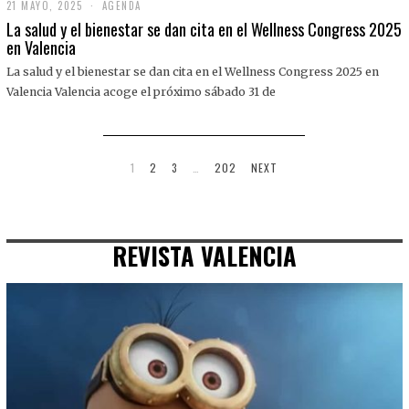
21 MAYO, 2025
2
AGENDA
1
La salud y el bienestar se dan cita en el Wellness Congress 2025
M
en Valencia
A
Y
La salud y el bienestar se dan cita en el Wellness Congress 2025 en
O
,
Valencia Valencia acoge el próximo sábado 31 de
2
0
2
5
1
2
3
…
202
NEXT
REVISTA VALENCIA