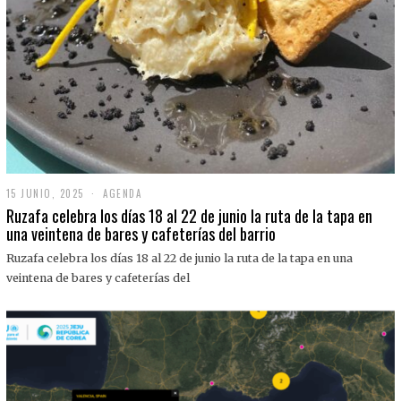
15 JUNIO, 2025
1
AGENDA
5
Ruzafa celebra los días 18 al 22 de junio la ruta de la tapa en
J
una veintena de bares y cafeterías del barrio
U
N
Ruzafa celebra los días 18 al 22 de junio la ruta de la tapa en una
I
O
veintena de bares y cafeterías del
,
2
0
2
5