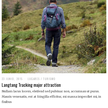
,
2
0
1
9
23 JUNIO, 2015
LUGARES
/
TURISMO
Langtang Tracking major attraction
Nullam lacus lorem, eleifend sed pulvinar non, accumsan ut purus.
Mauris venenatis, est at fringilla efficitur, mi massa imperdiet mi, in
finibus