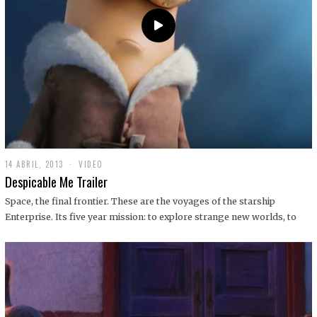
14 ABRIL, 2013
1
VIDEO
9
Despicable Me Trailer
D
I
Space, the final frontier. These are the voyages of the starship
C
Enterprise. Its five year mission: to explore strange new worlds, to
I
E
M
B
R
E
,
2
0
1