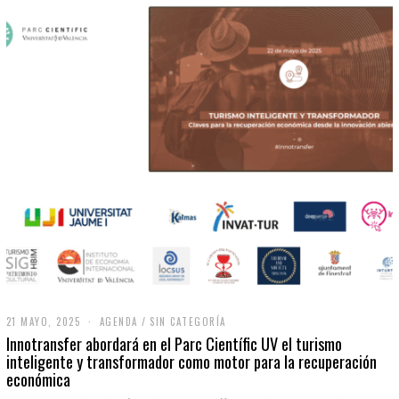
21 MAYO, 2025
2
AGENDA
/
SIN CATEGORÍA
1
Innotransfer abordará en el Parc Científic UV el turismo
M
inteligente y transformador como motor para la recuperación
A
económica
Y
O