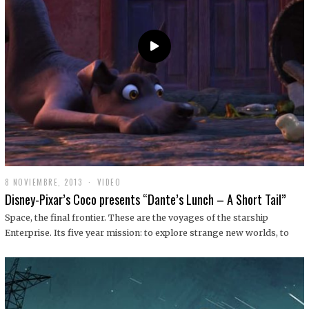
9
8 NOVIEMBRE, 2013
1
VIDEO
9
Disney-Pixar’s Coco presents “Dante’s Lunch – A Short Tail”
D
I
Space, the final frontier. These are the voyages of the starship
C
Enterprise. Its five year mission: to explore strange new worlds, to
I
E
M
B
R
E
,
2