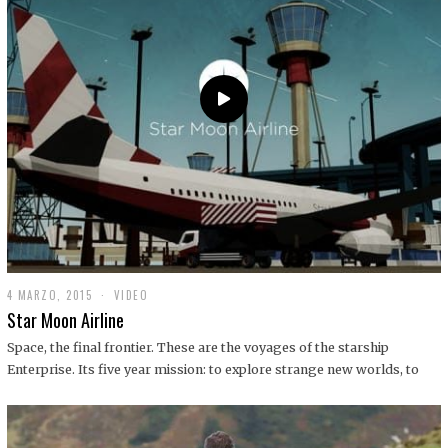
0
1
9
4 MARZO, 2015
1
VIDEO
9
Star Moon Airline
D
I
Space, the final frontier. These are the voyages of the starship
C
Enterprise. Its five year mission: to explore strange new worlds, to
I
E
M
B
R
E