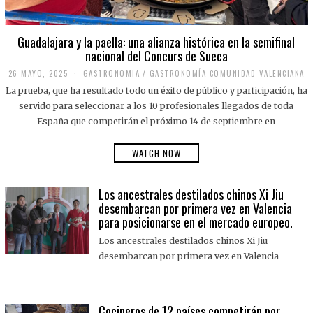
Guadalajara y la paella: una alianza histórica en la semifinal
nacional del Concurs de Sueca
26 MAYO, 2025
2
GASTRONOMIA
/
GASTRONOMÍA COMUNIDAD VALENCIANA
6
La prueba, que ha resultado todo un éxito de público y participación, ha
M
A
servido para seleccionar a los 10 profesionales llegados de toda
Y
España que competirán el próximo 14 de septiembre en
O
,
2
WATCH NOW
0
2
5
Los ancestrales destilados chinos Xi Jiu
desembarcan por primera vez en Valencia
para posicionarse en el mercado europeo.
Los ancestrales destilados chinos Xi Jiu
desembarcan por primera vez en Valencia
Cocineros de 12 países competirán por