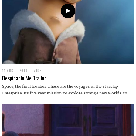
14 ABRIL, 2013
1
VIDEO
9
Despicable Me Trailer
D
I
Space, the final frontier. These are the voyages of the starship
C
Enterprise. Its five year mission: to explore strange new worlds, to
I
E
M
B
R
E
,
2
0
1