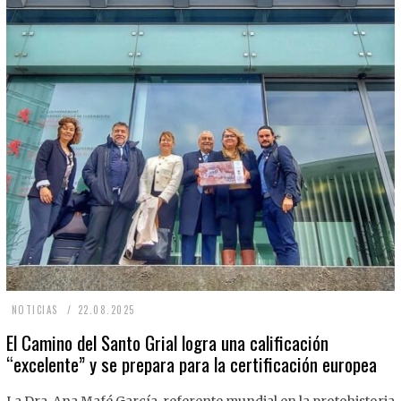
2
NOTICIAS
22.08.2025
2
El Camino del Santo Grial logra una calificación
“excelente” y se prepara para la certificación europea
.
0