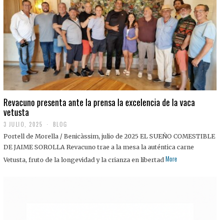
0
2
5
Revacuno presenta ante la prensa la excelencia de la vaca
vetusta
3 JULIO, 2025
1
BLOG
1
Portell de Morella / Benicàssim, julio de 2025 EL SUEÑO COMESTIBLE
J
U
DE JAIME SOROLLA Revacuno trae a la mesa la auténtica carne
L
More
Vetusta, fruto de la longevidad y la crianza en libertad
I
O
,
2
0
2
5