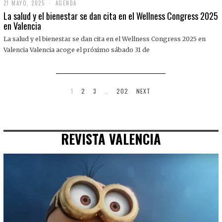
21 MAYO, 2025
2
AGENDA
1
La salud y el bienestar se dan cita en el Wellness Congress 2025
M
en Valencia
A
Y
La salud y el bienestar se dan cita en el Wellness Congress 2025 en
O
,
Valencia Valencia acoge el próximo sábado 31 de
2
0
2
5
1
2
3
…
202
NEXT
REVISTA VALENCIA