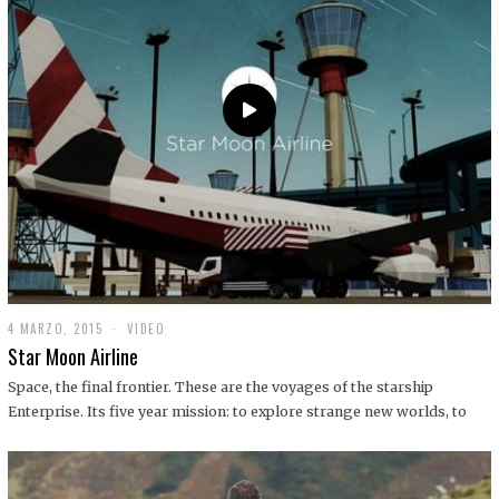
0
1
9
4 MARZO, 2015
1
VIDEO
9
Star Moon Airline
D
I
Space, the final frontier. These are the voyages of the starship
C
Enterprise. Its five year mission: to explore strange new worlds, to
I
E
M
B
R
E