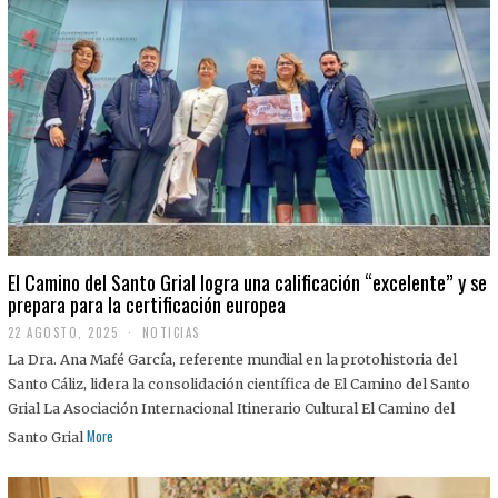
El Camino del Santo Grial logra una calificación “excelente” y se
prepara para la certificación europea
22 AGOSTO, 2025
2
NOTICIAS
2
La Dra. Ana Mafé García, referente mundial en la protohistoria del
A
G
Santo Cáliz, lidera la consolidación científica de El Camino del Santo
O
Grial La Asociación Internacional Itinerario Cultural El Camino del
S
T
More
Santo Grial
O
,
2