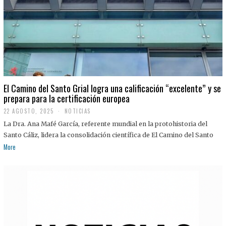
El Camino del Santo Grial logra una calificación “excelente” y se
prepara para la certificación europea
22 AGOSTO, 2025
2
NOTICIAS
2
La Dra. Ana Mafé García, referente mundial en la protohistoria del
A
G
Santo Cáliz, lidera la consolidación científica de El Camino del Santo
O
More
S
T
O
,
2
0
2
5