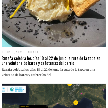
15 JUNIO, 2025
1
AGENDA
5
Ruzafa celebra los días 18 al 22 de junio la ruta de la tapa en
J
una veintena de bares y cafeterías del barrio
U
N
Ruzafa celebra los días 18 al 22 de junio la ruta de la tapa en una
I
O
veintena de bares y cafeterías del
,
2
0
2
5