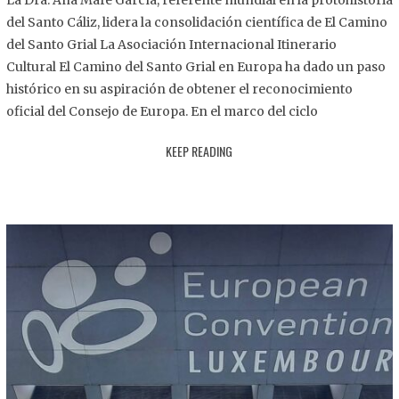
La Dra. Ana Mafé García, referente mundial en la protohistoria
8
del Santo Cáliz, lidera la consolidación científica de El Camino
.
del Santo Grial La Asociación Internacional Itinerario
2
Cultural El Camino del Santo Grial en Europa ha dado un paso
0
histórico en su aspiración de obtener el reconocimiento
2
oficial del Consejo de Europa. En el marco del ciclo
5
KEEP READING