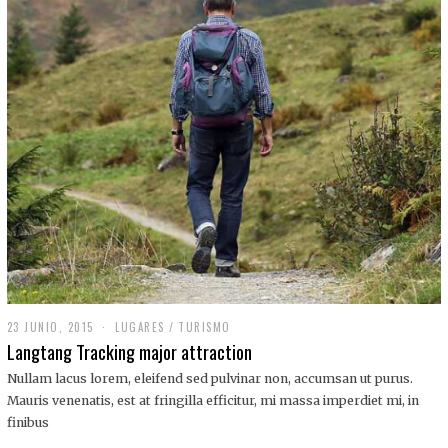
,
2
0
1
9
23 JUNIO, 2015
LUGARES
/
TURISMO
Langtang Tracking major attraction
Nullam lacus lorem, eleifend sed pulvinar non, accumsan ut purus.
Mauris venenatis, est at fringilla efficitur, mi massa imperdiet mi, in
finibus