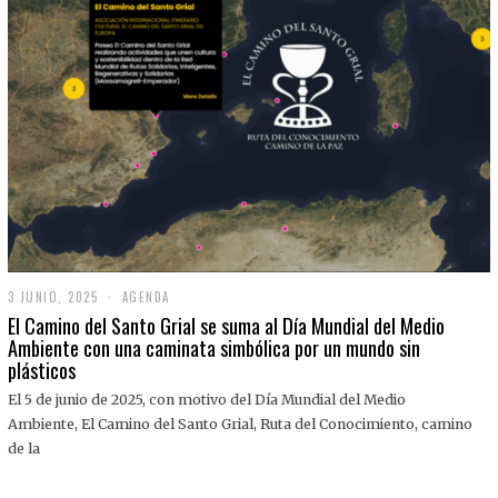
3 JUNIO, 2025
3
AGENDA
J
El Camino del Santo Grial se suma al Día Mundial del Medio
U
Ambiente con una caminata simbólica por un mundo sin
N
plásticos
I
O
,
El 5 de junio de 2025, con motivo del Día Mundial del Medio
2
Ambiente, El Camino del Santo Grial, Ruta del Conocimiento, camino
0
2
de la
5