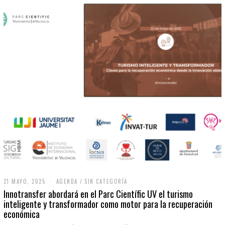
21 MAYO, 2025
2
AGENDA
/
SIN CATEGORÍA
1
Innotransfer abordará en el Parc Científic UV el turismo
M
inteligente y transformador como motor para la recuperación
A
económica
Y
O