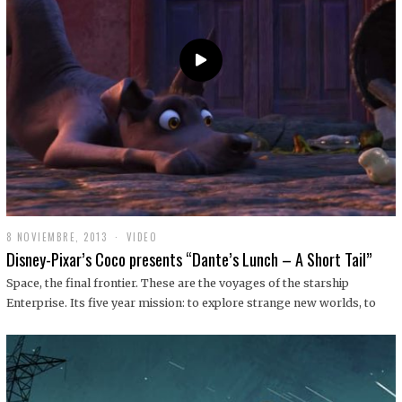
9
8 NOVIEMBRE, 2013
1
VIDEO
9
Disney-Pixar’s Coco presents “Dante’s Lunch – A Short Tail”
D
I
Space, the final frontier. These are the voyages of the starship
C
Enterprise. Its five year mission: to explore strange new worlds, to
I
E
M
B
R
E
,
2