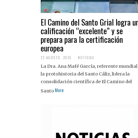
El Camino del Santo Grial logra u
calificación “excelente” y se
prepara para la certificación
europea
22 AGOSTO, 2025
2
NOTICIAS
2
La Dra. Ana Mafé García, referente mundial
A
G
la protohistoria del Santo Cáliz, lidera la
O
S
consolidación científica de El Camino del
T
More
O
Santo
,
2
0
2
5