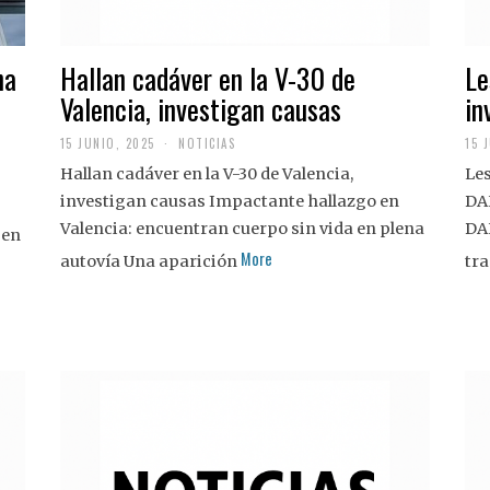
na
Hallan cadáver en la V-30 de
Le
Valencia, investigan causas
in
15 JUNIO, 2025
NOTICIAS
15 
Hallan cadáver en la V-30 de Valencia,
Les
investigan causas Impactante hallazgo en
DA
Valencia: encuentran cuerpo sin vida en plena
DA
 en
More
autovía Una aparición
tra