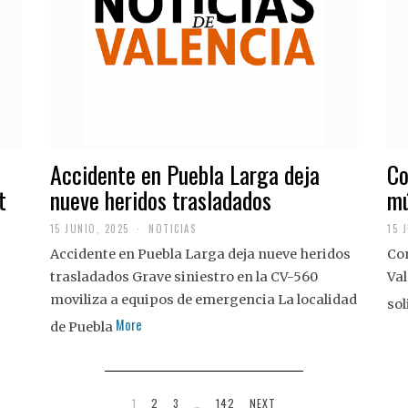
Accidente en Puebla Larga deja
Co
t
nueve heridos trasladados
mú
15 JUNIO, 2025
NOTICIAS
15 
Accidente en Puebla Larga deja nueve heridos
Con
trasladados Grave siniestro en la CV-560
Val
moviliza a equipos de emergencia La localidad
sol
More
de Puebla
1
2
3
…
142
NEXT