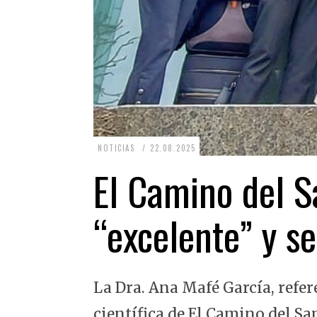
2
NOTICIAS
22.08.2025
2
El Camino del Sa
.
0
“excelente” y se
8
.
2
La Dra. Ana Mafé García, refer
0
2
científica de El Camino del Sa