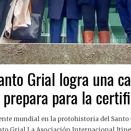
nto Grial logra una ca
 prepara para la certi
ente mundial en la protohistoria del Santo 
nto Grial La Asociación Internacional Itin