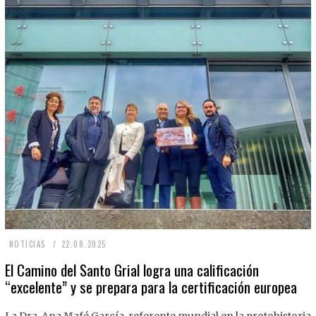
2
NOTICIAS
22.08.2025
2
El Camino del Santo Grial logra una calificación
“excelente” y se prepara para la certificación europea
.
0