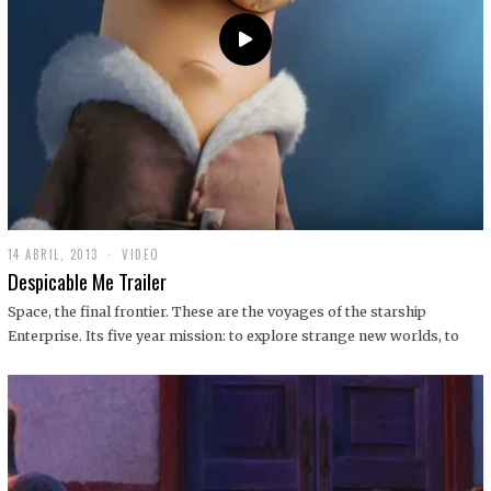
14 ABRIL, 2013
1
VIDEO
9
Despicable Me Trailer
D
I
Space, the final frontier. These are the voyages of the starship
C
Enterprise. Its five year mission: to explore strange new worlds, to
I
E
M
B
R
E
,
2
0
1