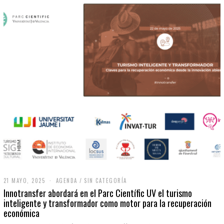
21 MAYO, 2025
2
AGENDA
/
SIN CATEGORÍA
1
Innotransfer abordará en el Parc Científic UV el turismo
M
inteligente y transformador como motor para la recuperación
A
económica
Y
O