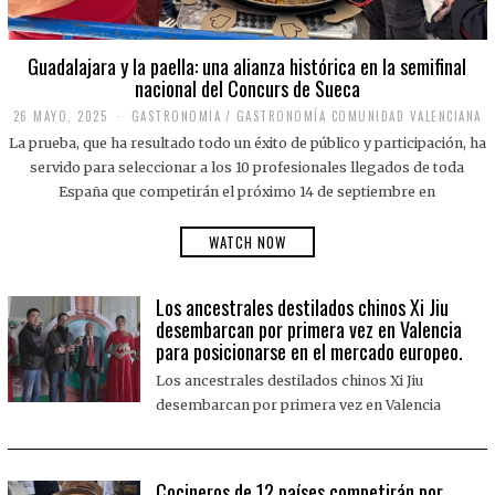
Guadalajara y la paella: una alianza histórica en la semifinal
nacional del Concurs de Sueca
26 MAYO, 2025
2
GASTRONOMIA
/
GASTRONOMÍA COMUNIDAD VALENCIANA
6
La prueba, que ha resultado todo un éxito de público y participación, ha
M
A
servido para seleccionar a los 10 profesionales llegados de toda
Y
España que competirán el próximo 14 de septiembre en
O
,
2
WATCH NOW
0
2
5
Los ancestrales destilados chinos Xi Jiu
desembarcan por primera vez en Valencia
para posicionarse en el mercado europeo.
Los ancestrales destilados chinos Xi Jiu
desembarcan por primera vez en Valencia
Cocineros de 12 países competirán por