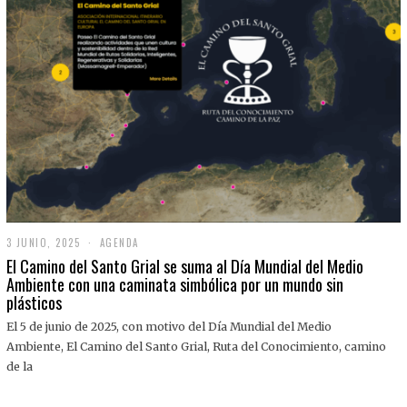
3 JUNIO, 2025
3
AGENDA
J
El Camino del Santo Grial se suma al Día Mundial del Medio
U
Ambiente con una caminata simbólica por un mundo sin
N
plásticos
I
O
,
El 5 de junio de 2025, con motivo del Día Mundial del Medio
2
Ambiente, El Camino del Santo Grial, Ruta del Conocimiento, camino
0
2
de la
5