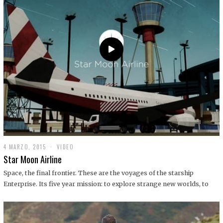
0
1
9
4 MARZO, 2015
1
VIDEO
9
Star Moon Airline
D
I
Space, the final frontier. These are the voyages of the starship
C
Enterprise. Its five year mission: to explore strange new worlds, to
I
E
M
B
R
E