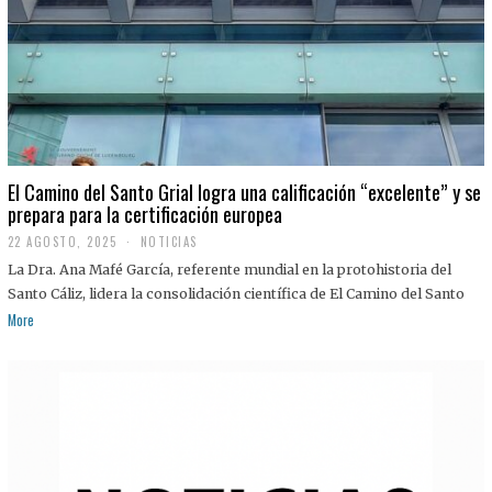
El Camino del Santo Grial logra una calificación “excelente” y se
prepara para la certificación europea
22 AGOSTO, 2025
2
NOTICIAS
2
La Dra. Ana Mafé García, referente mundial en la protohistoria del
A
G
Santo Cáliz, lidera la consolidación científica de El Camino del Santo
O
More
S
T
O
,
2
0
2
5