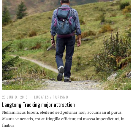
,
2
0
1
9
23 JUNIO, 2015
LUGARES
/
TURISMO
Langtang Tracking major attraction
Nullam lacus lorem, eleifend sed pulvinar non, accumsan ut purus.
Mauris venenatis, est at fringilla efficitur, mi massa imperdiet mi, in
finibus