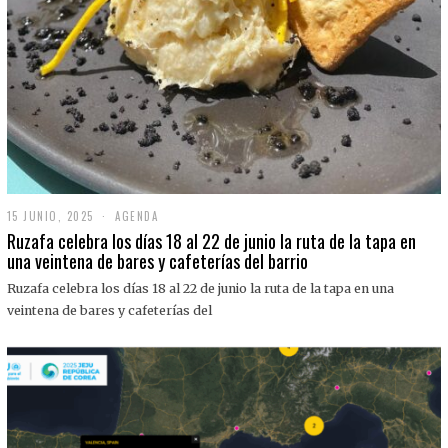
15 JUNIO, 2025
1
AGENDA
5
Ruzafa celebra los días 18 al 22 de junio la ruta de la tapa en
J
una veintena de bares y cafeterías del barrio
U
N
Ruzafa celebra los días 18 al 22 de junio la ruta de la tapa en una
I
O
veintena de bares y cafeterías del
,
2
0
2
5