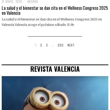
21 MAYO, 2025
2
AGENDA
1
La salud y el bienestar se dan cita en el Wellness Congress 2025
M
en Valencia
A
Y
La salud y el bienestar se dan cita en el Wellness Congress 2025 en
O
,
Valencia Valencia acoge el próximo sábado 31 de
2
0
2
5
1
2
3
…
202
NEXT
REVISTA VALENCIA