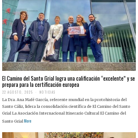
El Camino del Santo Grial logra una calificación “excelente” y se
prepara para la certificación europea
22 AGOSTO, 2025
2
NOTICIAS
2
La Dra. Ana Mafé García, referente mundial en la protohistoria del
A
G
Santo Cáliz, lidera la consolidación científica de El Camino del Santo
O
Grial La Asociación Internacional Itinerario Cultural El Camino del
S
T
More
Santo Grial
O
,
2