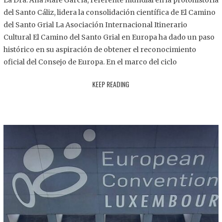
La Dra. Ana Mafé García, referente mundial en la protohistoria
8
del Santo Cáliz, lidera la consolidación científica de El Camino
.
del Santo Grial La Asociación Internacional Itinerario
2
Cultural El Camino del Santo Grial en Europa ha dado un paso
0
histórico en su aspiración de obtener el reconocimiento
2
oficial del Consejo de Europa. En el marco del ciclo
5
KEEP READING