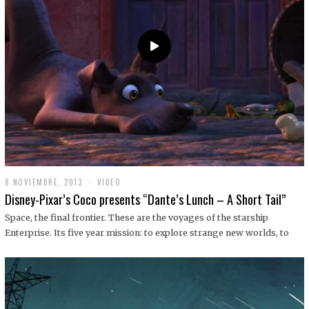
9
8 NOVIEMBRE, 2013
1
VIDEO
9
Disney-Pixar’s Coco presents “Dante’s Lunch – A Short Tail”
D
I
Space, the final frontier. These are the voyages of the starship
C
Enterprise. Its five year mission: to explore strange new worlds, to
I
E
M
B
R
E
,
2