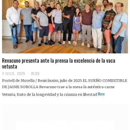
0
2
5
Revacuno presenta ante la prensa la excelencia de la vaca
vetusta
3 JULIO, 2025
1
BLOG
1
Portell de Morella / Benicàssim, julio de 2025 EL SUEÑO COMESTIBLE
J
U
DE JAIME SOROLLA Revacuno trae a la mesa la auténtica carne
L
More
Vetusta, fruto de la longevidad y la crianza en libertad
I
O
,
2
0
2
5