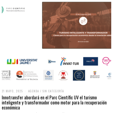
21 MAYO, 2025
2
AGENDA
/
SIN CATEGORÍA
1
Innotransfer abordará en el Parc Científic UV el turismo
M
inteligente y transformador como motor para la recuperación
A
económica
Y
O