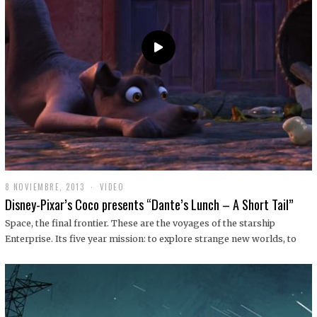
9
8 NOVIEMBRE, 2013
1
VIDEO
9
Disney-Pixar’s Coco presents “Dante’s Lunch – A Short Tail”
D
I
Space, the final frontier. These are the voyages of the starship
C
Enterprise. Its five year mission: to explore strange new worlds, to
I
E
M
B
R
E
,
2