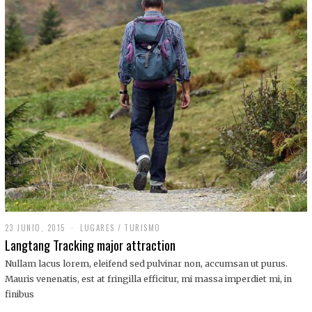
,
2
0
1
9
23 JUNIO, 2015
LUGARES
/
TURISMO
Langtang Tracking major attraction
Nullam lacus lorem, eleifend sed pulvinar non, accumsan ut purus.
Mauris venenatis, est at fringilla efficitur, mi massa imperdiet mi, in
finibus