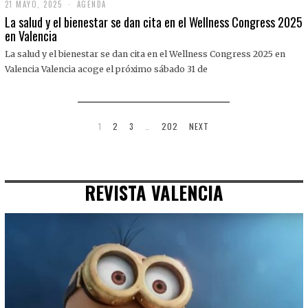
21 MAYO, 2025
2
AGENDA
1
La salud y el bienestar se dan cita en el Wellness Congress 2025
M
en Valencia
A
Y
La salud y el bienestar se dan cita en el Wellness Congress 2025 en
O
,
Valencia Valencia acoge el próximo sábado 31 de
2
0
2
5
1
2
3
…
202
NEXT
REVISTA VALENCIA