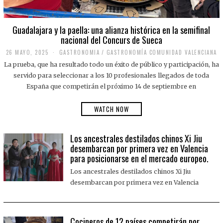
Guadalajara y la paella: una alianza histórica en la semifinal
nacional del Concurs de Sueca
26 MAYO, 2025
2
GASTRONOMIA
/
GASTRONOMÍA COMUNIDAD VALENCIANA
6
La prueba, que ha resultado todo un éxito de público y participación, ha
M
A
servido para seleccionar a los 10 profesionales llegados de toda
Y
España que competirán el próximo 14 de septiembre en
O
,
2
WATCH NOW
0
2
5
Los ancestrales destilados chinos Xi Jiu
desembarcan por primera vez en Valencia
para posicionarse en el mercado europeo.
Los ancestrales destilados chinos Xi Jiu
desembarcan por primera vez en Valencia
Cocineros de 12 países competirán por