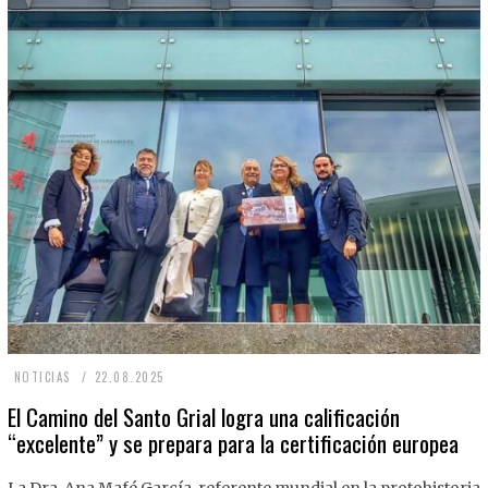
2
NOTICIAS
22.08.2025
2
El Camino del Santo Grial logra una calificación
“excelente” y se prepara para la certificación europea
.
0