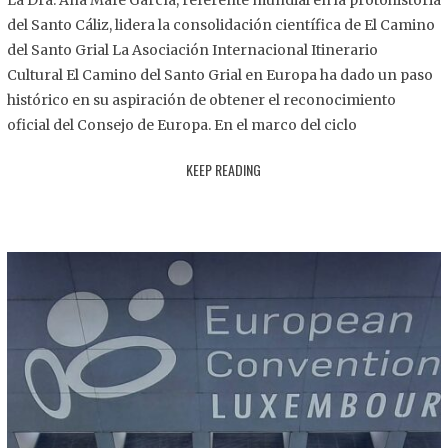
La Dra. Ana Mafé García, referente mundial en la protohistoria
8
del Santo Cáliz, lidera la consolidación científica de El Camino
.
del Santo Grial La Asociación Internacional Itinerario
2
Cultural El Camino del Santo Grial en Europa ha dado un paso
0
histórico en su aspiración de obtener el reconocimiento
2
oficial del Consejo de Europa. En el marco del ciclo
5
KEEP READING