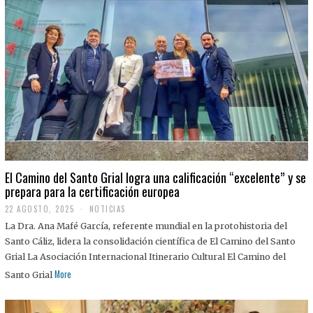
El Camino del Santo Grial logra una calificación “excelente” y se
prepara para la certificación europea
22 AGOSTO, 2025
2
NOTICIAS
2
La Dra. Ana Mafé García, referente mundial en la protohistoria del
A
G
Santo Cáliz, lidera la consolidación científica de El Camino del Santo
O
Grial La Asociación Internacional Itinerario Cultural El Camino del
S
T
More
Santo Grial
O
,
2