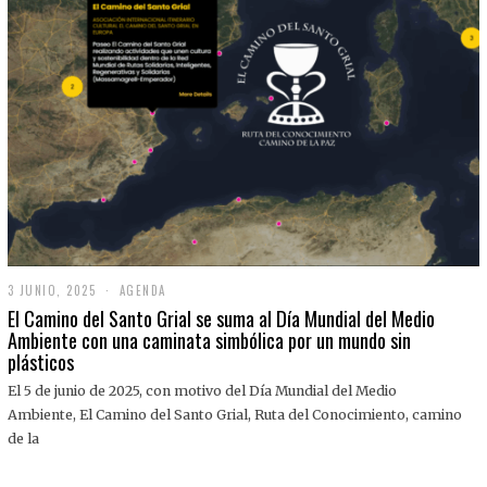
3 JUNIO, 2025
3
AGENDA
J
El Camino del Santo Grial se suma al Día Mundial del Medio
U
Ambiente con una caminata simbólica por un mundo sin
N
plásticos
I
O
,
El 5 de junio de 2025, con motivo del Día Mundial del Medio
2
Ambiente, El Camino del Santo Grial, Ruta del Conocimiento, camino
0
2
de la
5