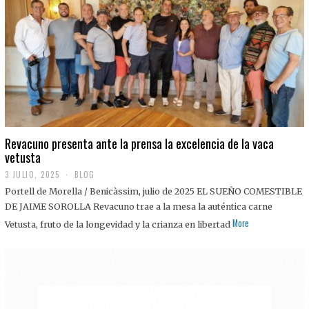
0
2
5
Revacuno presenta ante la prensa la excelencia de la vaca
vetusta
3 JULIO, 2025
1
BLOG
1
Portell de Morella / Benicàssim, julio de 2025 EL SUEÑO COMESTIBLE
J
U
DE JAIME SOROLLA Revacuno trae a la mesa la auténtica carne
L
More
Vetusta, fruto de la longevidad y la crianza en libertad
I
O
,
2
0
2
5