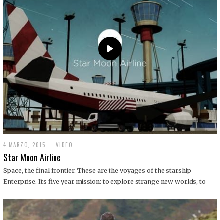
0
1
9
4 MARZO, 2015
1
VIDEO
9
Star Moon Airline
D
I
Space, the final frontier. These are the voyages of the starship
C
Enterprise. Its five year mission: to explore strange new worlds, to
I
E
M
B
R
E