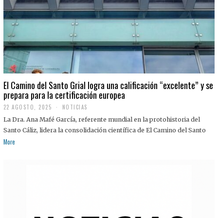
El Camino del Santo Grial logra una calificación “excelente” y se
prepara para la certificación europea
22 AGOSTO, 2025
2
NOTICIAS
2
La Dra. Ana Mafé García, referente mundial en la protohistoria del
A
G
Santo Cáliz, lidera la consolidación científica de El Camino del Santo
O
More
S
T
O
,
2
0
2
5