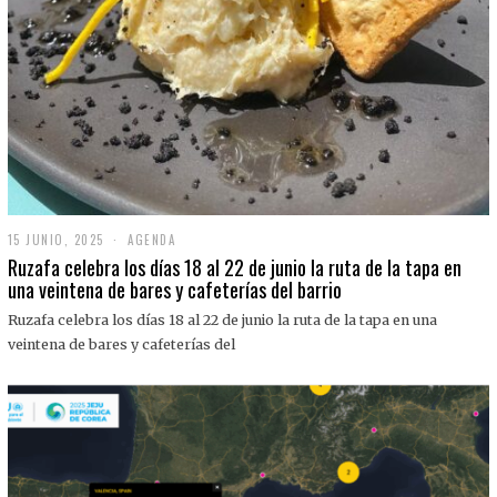
15 JUNIO, 2025
1
AGENDA
5
Ruzafa celebra los días 18 al 22 de junio la ruta de la tapa en
J
una veintena de bares y cafeterías del barrio
U
N
Ruzafa celebra los días 18 al 22 de junio la ruta de la tapa en una
I
O
veintena de bares y cafeterías del
,
2
0
2
5