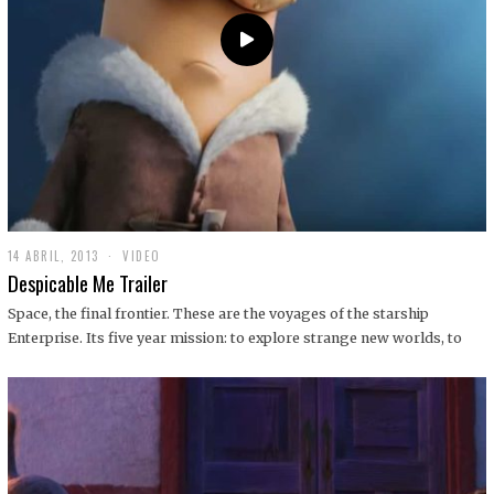
14 ABRIL, 2013
1
VIDEO
9
Despicable Me Trailer
D
I
Space, the final frontier. These are the voyages of the starship
C
Enterprise. Its five year mission: to explore strange new worlds, to
I
E
M
B
R
E
,
2
0
1