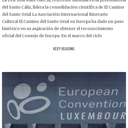
La Dra. Ana Mafé García, referente mundial en la protohistoria
8
del Santo Cáliz, lidera la consolidación científica de El Camino
.
del Santo Grial La Asociación Internacional Itinerario
2
Cultural El Camino del Santo Grial en Europa ha dado un paso
0
histórico en su aspiración de obtener el reconocimiento
2
oficial del Consejo de Europa. En el marco del ciclo
5
KEEP READING