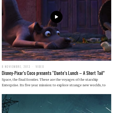
9
8 NOVIEMBRE, 2013
1
VIDEO
9
Disney-Pixar’s Coco presents “Dante’s Lunch – A Short Tail”
D
I
Space, the final frontier. These are the voyages of the starship
C
Enterprise. Its five year mission: to explore strange new worlds, to
I
E
M
B
R
E
,
2