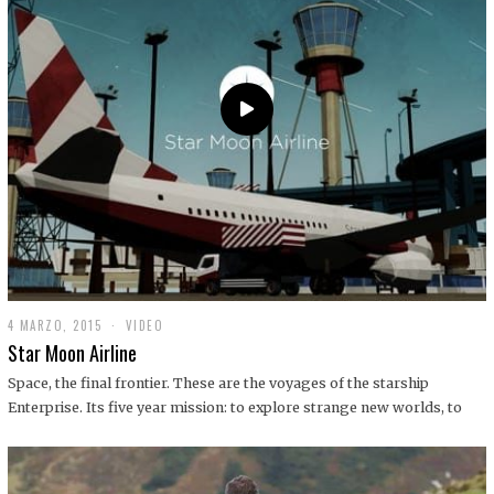
0
1
9
4 MARZO, 2015
1
VIDEO
9
Star Moon Airline
D
I
Space, the final frontier. These are the voyages of the starship
C
Enterprise. Its five year mission: to explore strange new worlds, to
I
E
M
B
R
E