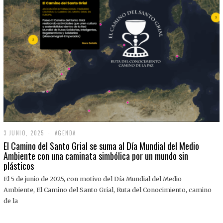
3 JUNIO, 2025
3
AGENDA
J
El Camino del Santo Grial se suma al Día Mundial del Medio
U
Ambiente con una caminata simbólica por un mundo sin
N
plásticos
I
O
,
El 5 de junio de 2025, con motivo del Día Mundial del Medio
2
Ambiente, El Camino del Santo Grial, Ruta del Conocimiento, camino
0
2
de la
5