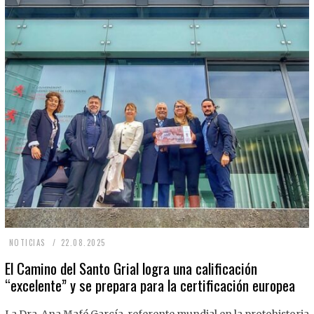
2
NOTICIAS
22.08.2025
2
El Camino del Santo Grial logra una calificación
“excelente” y se prepara para la certificación europea
.
0