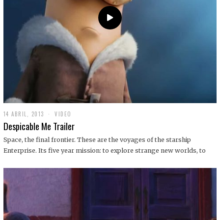
14 ABRIL, 2013
1
VIDEO
9
Despicable Me Trailer
D
I
Space, the final frontier. These are the voyages of the starship
C
Enterprise. Its five year mission: to explore strange new worlds, to
I
E
M
B
R
E
,
2
0
1