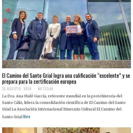
El Camino del Santo Grial logra una calificación “excelente” y se
prepara para la certificación europea
22 AGOSTO, 2025
2
NOTICIAS
2
La Dra. Ana Mafé García, referente mundial en la protohistoria del
A
G
Santo Cáliz, lidera la consolidación científica de El Camino del Santo
O
Grial La Asociación Internacional Itinerario Cultural El Camino del
S
T
More
Santo Grial
O
,
2