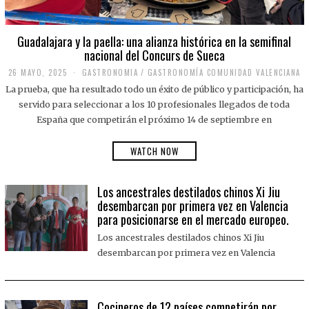
Guadalajara y la paella: una alianza histórica en la semifinal
nacional del Concurs de Sueca
26 MAYO, 2025
2
GASTRONOMIA
/
GASTRONOMÍA COMUNIDAD VALENCIANA
6
La prueba, que ha resultado todo un éxito de público y participación, ha
M
A
servido para seleccionar a los 10 profesionales llegados de toda
Y
España que competirán el próximo 14 de septiembre en
O
,
2
WATCH NOW
0
2
5
Los ancestrales destilados chinos Xi Jiu
desembarcan por primera vez en Valencia
para posicionarse en el mercado europeo.
Los ancestrales destilados chinos Xi Jiu
desembarcan por primera vez en Valencia
Cocineros de 12 países competirán por