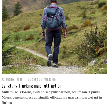
,
2
0
1
9
23 JUNIO, 2015
LUGARES
/
TURISMO
Langtang Tracking major attraction
Nullam lacus lorem, eleifend sed pulvinar non, accumsan ut purus.
Mauris venenatis, est at fringilla efficitur, mi massa imperdiet mi, in
finibus