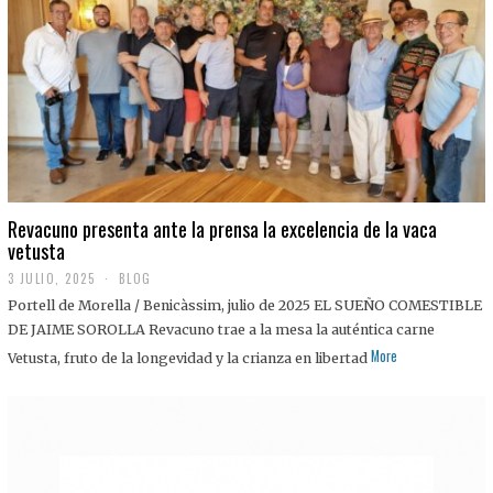
0
2
5
Revacuno presenta ante la prensa la excelencia de la vaca
vetusta
3 JULIO, 2025
1
BLOG
1
Portell de Morella / Benicàssim, julio de 2025 EL SUEÑO COMESTIBLE
J
U
DE JAIME SOROLLA Revacuno trae a la mesa la auténtica carne
L
More
Vetusta, fruto de la longevidad y la crianza en libertad
I
O
,
2
0
2
5