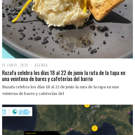
15 JUNIO, 2025
1
AGENDA
5
Ruzafa celebra los días 18 al 22 de junio la ruta de la tapa en
J
una veintena de bares y cafeterías del barrio
U
N
Ruzafa celebra los días 18 al 22 de junio la ruta de la tapa en una
I
O
veintena de bares y cafeterías del
,
2
0
2
5