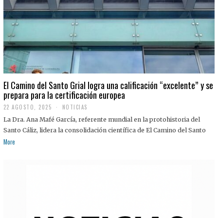
El Camino del Santo Grial logra una calificación “excelente” y se
prepara para la certificación europea
22 AGOSTO, 2025
2
NOTICIAS
2
La Dra. Ana Mafé García, referente mundial en la protohistoria del
A
G
Santo Cáliz, lidera la consolidación científica de El Camino del Santo
O
More
S
T
O
,
2
0
2
5