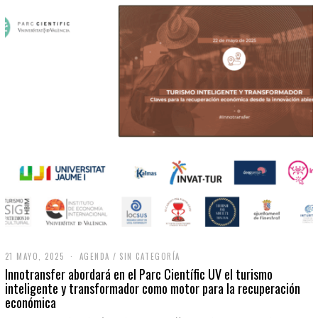
21 MAYO, 2025
2
AGENDA
/
SIN CATEGORÍA
1
Innotransfer abordará en el Parc Científic UV el turismo
M
inteligente y transformador como motor para la recuperación
A
económica
Y
O