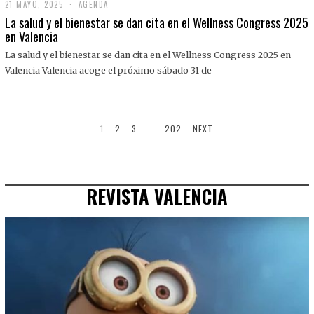
21 MAYO, 2025
2
AGENDA
1
La salud y el bienestar se dan cita en el Wellness Congress 2025
M
en Valencia
A
Y
La salud y el bienestar se dan cita en el Wellness Congress 2025 en
O
,
Valencia Valencia acoge el próximo sábado 31 de
2
0
2
5
1
2
3
…
202
NEXT
REVISTA VALENCIA