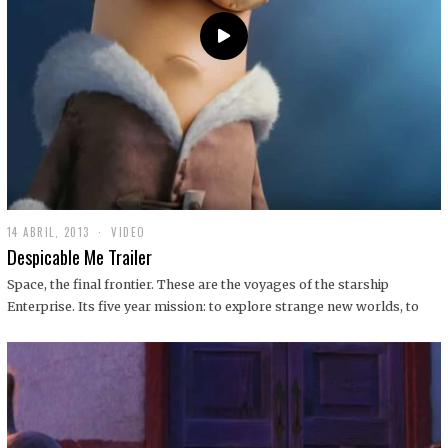
14 ABRIL, 2013
1
VIDEO
9
Despicable Me Trailer
D
I
Space, the final frontier. These are the voyages of the starship
C
Enterprise. Its five year mission: to explore strange new worlds, to
I
E
M
B
R
E
,
2
0
1