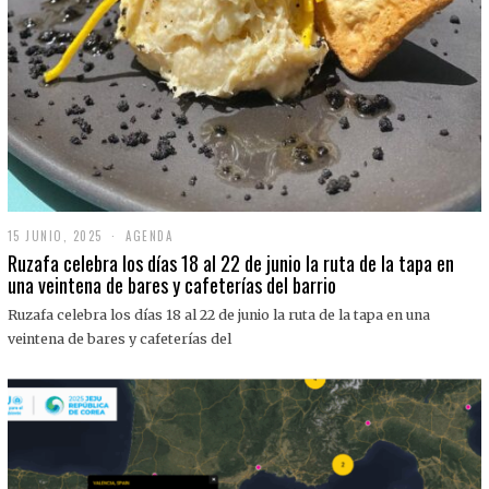
15 JUNIO, 2025
1
AGENDA
5
Ruzafa celebra los días 18 al 22 de junio la ruta de la tapa en
J
una veintena de bares y cafeterías del barrio
U
N
Ruzafa celebra los días 18 al 22 de junio la ruta de la tapa en una
I
O
veintena de bares y cafeterías del
,
2
0
2
5