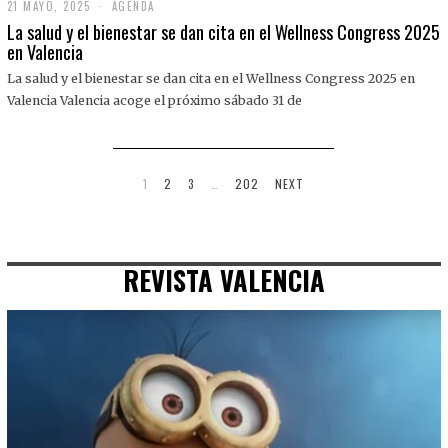
21 MAYO, 2025
2
AGENDA
1
La salud y el bienestar se dan cita en el Wellness Congress 2025
M
en Valencia
A
Y
La salud y el bienestar se dan cita en el Wellness Congress 2025 en
O
,
Valencia Valencia acoge el próximo sábado 31 de
2
0
2
5
1
2
3
…
202
NEXT
REVISTA VALENCIA