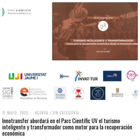
21 MAYO, 2025
2
AGENDA
/
SIN CATEGORÍA
1
Innotransfer abordará en el Parc Científic UV el turismo
M
inteligente y transformador como motor para la recuperación
A
económica
Y
O