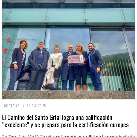
2
NOTICIAS
22.08.2025
2
El Camino del Santo Grial logra una calificación
“excelente” y se prepara para la certificación europea
.
0