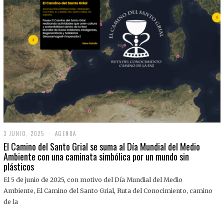
3 JUNIO, 2025
3
AGENDA
J
El Camino del Santo Grial se suma al Día Mundial del Medio
U
Ambiente con una caminata simbólica por un mundo sin
N
plásticos
I
O
,
El 5 de junio de 2025, con motivo del Día Mundial del Medio
2
Ambiente, El Camino del Santo Grial, Ruta del Conocimiento, camino
0
2
de la
5