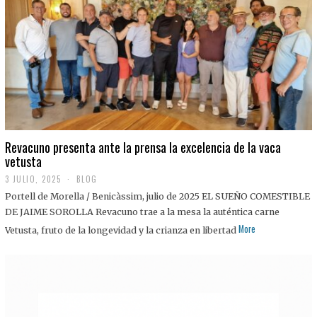
0
2
5
Revacuno presenta ante la prensa la excelencia de la vaca
vetusta
3 JULIO, 2025
1
BLOG
1
Portell de Morella / Benicàssim, julio de 2025 EL SUEÑO COMESTIBLE
J
U
DE JAIME SOROLLA Revacuno trae a la mesa la auténtica carne
L
More
Vetusta, fruto de la longevidad y la crianza en libertad
I
O
,
2
0
2
5