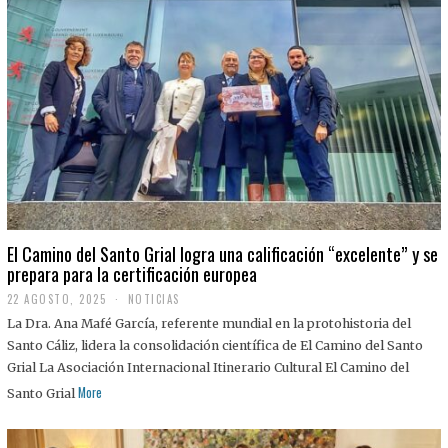
El Camino del Santo Grial logra una calificación “excelente” y se
prepara para la certificación europea
22 AGOSTO, 2025
2
NOTICIAS
2
La Dra. Ana Mafé García, referente mundial en la protohistoria del
A
G
Santo Cáliz, lidera la consolidación científica de El Camino del Santo
O
Grial La Asociación Internacional Itinerario Cultural El Camino del
S
T
More
Santo Grial
O
,
2