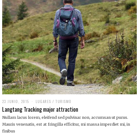
,
2
0
1
9
23 JUNIO, 2015
LUGARES
/
TURISMO
Langtang Tracking major attraction
Nullam lacus lorem, eleifend sed pulvinar non, accumsan ut purus.
Mauris venenatis, est at fringilla efficitur, mi massa imperdiet mi, in
finibus