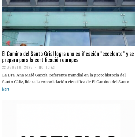
El Camino del Santo Grial logra una calificación “excelente” y se
prepara para la certificación europea
22 AGOSTO, 2025
2
NOTICIAS
2
La Dra. Ana Mafé García, referente mundial en la protohistoria del
A
G
Santo Cáliz, lidera la consolidación científica de El Camino del Santo
O
More
S
T
O
,
2
0
2
5