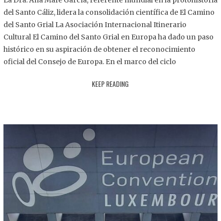
La Dra. Ana Mafé García, referente mundial en la protohistoria
8
del Santo Cáliz, lidera la consolidación científica de El Camino
.
del Santo Grial La Asociación Internacional Itinerario
2
Cultural El Camino del Santo Grial en Europa ha dado un paso
0
histórico en su aspiración de obtener el reconocimiento
2
oficial del Consejo de Europa. En el marco del ciclo
5
KEEP READING