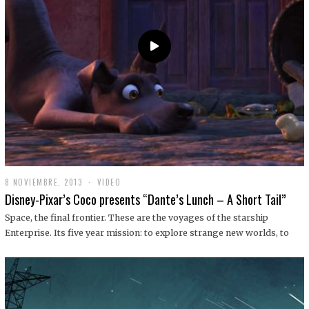
9
8 NOVIEMBRE, 2013
1
VIDEO
9
Disney-Pixar’s Coco presents “Dante’s Lunch – A Short Tail”
D
I
Space, the final frontier. These are the voyages of the starship
C
Enterprise. Its five year mission: to explore strange new worlds, to
I
E
M
B
R
E
,
2