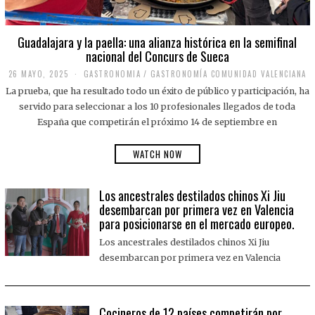
Guadalajara y la paella: una alianza histórica en la semifinal
nacional del Concurs de Sueca
26 MAYO, 2025
2
GASTRONOMIA
/
GASTRONOMÍA COMUNIDAD VALENCIANA
6
La prueba, que ha resultado todo un éxito de público y participación, ha
M
A
servido para seleccionar a los 10 profesionales llegados de toda
Y
España que competirán el próximo 14 de septiembre en
O
,
2
WATCH NOW
0
2
5
Los ancestrales destilados chinos Xi Jiu
desembarcan por primera vez en Valencia
para posicionarse en el mercado europeo.
Los ancestrales destilados chinos Xi Jiu
desembarcan por primera vez en Valencia
Cocineros de 12 países competirán por