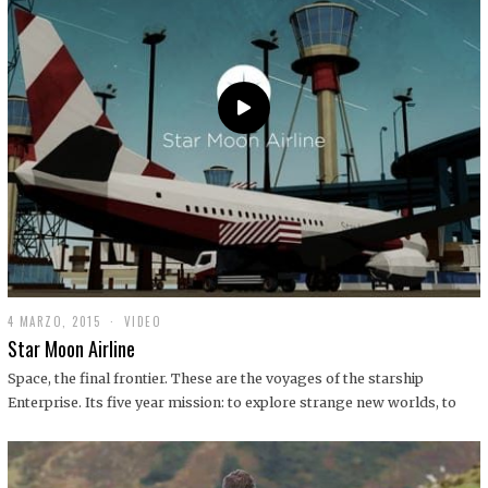
0
1
9
4 MARZO, 2015
1
VIDEO
9
Star Moon Airline
D
I
Space, the final frontier. These are the voyages of the starship
C
Enterprise. Its five year mission: to explore strange new worlds, to
I
E
M
B
R
E