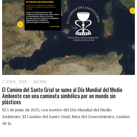
3 JUNIO, 2025
3
AGENDA
J
El Camino del Santo Grial se suma al Día Mundial del Medio
U
Ambiente con una caminata simbólica por un mundo sin
N
plásticos
I
O
,
El 5 de junio de 2025, con motivo del Día Mundial del Medio
2
Ambiente, El Camino del Santo Grial, Ruta del Conocimiento, camino
0
2
de la
5