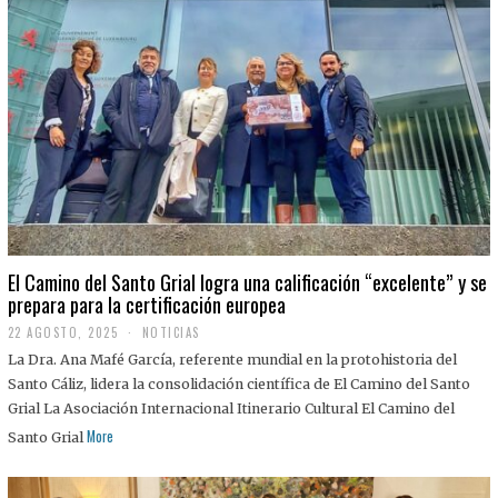
El Camino del Santo Grial logra una calificación “excelente” y se
prepara para la certificación europea
22 AGOSTO, 2025
2
NOTICIAS
2
La Dra. Ana Mafé García, referente mundial en la protohistoria del
A
G
Santo Cáliz, lidera la consolidación científica de El Camino del Santo
O
Grial La Asociación Internacional Itinerario Cultural El Camino del
S
T
More
Santo Grial
O
,
2