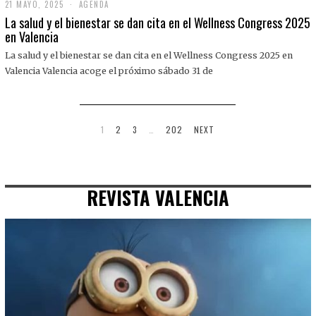
21 MAYO, 2025
2
AGENDA
1
La salud y el bienestar se dan cita en el Wellness Congress 2025
M
en Valencia
A
Y
La salud y el bienestar se dan cita en el Wellness Congress 2025 en
O
,
Valencia Valencia acoge el próximo sábado 31 de
2
0
2
5
1
2
3
…
202
NEXT
REVISTA VALENCIA