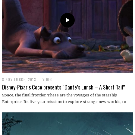
9
8 NOVIEMBRE, 2013
1
VIDEO
9
Disney-Pixar’s Coco presents “Dante’s Lunch – A Short Tail”
D
I
Space, the final frontier. These are the voyages of the starship
C
Enterprise. Its five year mission: to explore strange new worlds, to
I
E
M
B
R
E
,
2