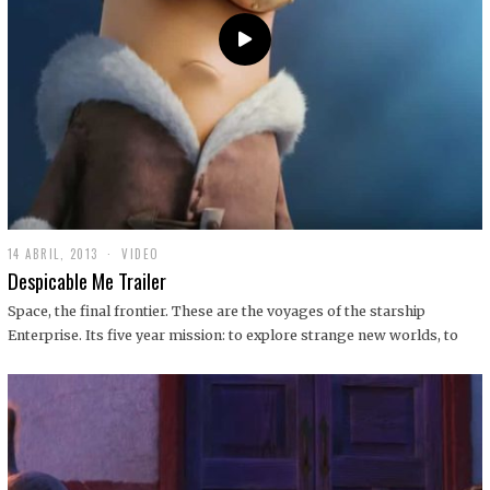
14 ABRIL, 2013
1
VIDEO
9
Despicable Me Trailer
D
I
Space, the final frontier. These are the voyages of the starship
C
Enterprise. Its five year mission: to explore strange new worlds, to
I
E
M
B
R
E
,
2
0
1