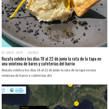
15 JUNIO, 2025
1
AGENDA
5
Ruzafa celebra los días 18 al 22 de junio la ruta de la tapa en
J
una veintena de bares y cafeterías del barrio
U
N
Ruzafa celebra los días 18 al 22 de junio la ruta de la tapa en una
I
O
veintena de bares y cafeterías del
,
2
0
2
5