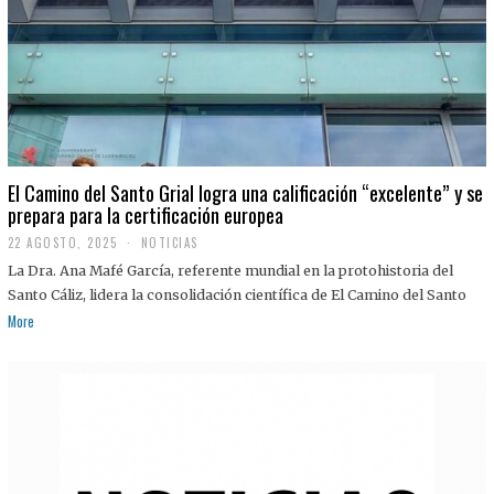
El Camino del Santo Grial logra una calificación “excelente” y se
prepara para la certificación europea
22 AGOSTO, 2025
2
NOTICIAS
2
La Dra. Ana Mafé García, referente mundial en la protohistoria del
A
G
Santo Cáliz, lidera la consolidación científica de El Camino del Santo
O
More
S
T
O
,
2
0
2
5