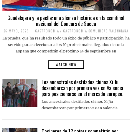
Guadalajara y la paella: una alianza histórica en la semifinal
nacional del Concurs de Sueca
26 MAYO, 2025
2
GASTRONOMIA
/
GASTRONOMÍA COMUNIDAD VALENCIANA
6
La prueba, que ha resultado todo un éxito de público y participación, ha
M
A
servido para seleccionar a los 10 profesionales llegados de toda
Y
España que competirán el próximo 14 de septiembre en
O
,
2
WATCH NOW
0
2
5
Los ancestrales destilados chinos Xi Jiu
desembarcan por primera vez en Valencia
para posicionarse en el mercado europeo.
Los ancestrales destilados chinos Xi Jiu
desembarcan por primera vez en Valencia
Cocineros de 12 países competirán por