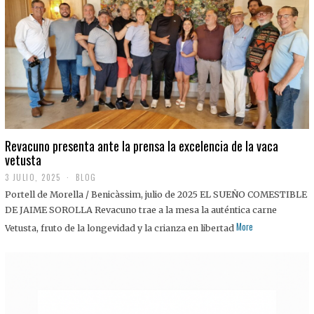
0
2
5
Revacuno presenta ante la prensa la excelencia de la vaca
vetusta
3 JULIO, 2025
1
BLOG
1
Portell de Morella / Benicàssim, julio de 2025 EL SUEÑO COMESTIBLE
J
U
DE JAIME SOROLLA Revacuno trae a la mesa la auténtica carne
L
More
Vetusta, fruto de la longevidad y la crianza en libertad
I
O
,
2
0
2
5