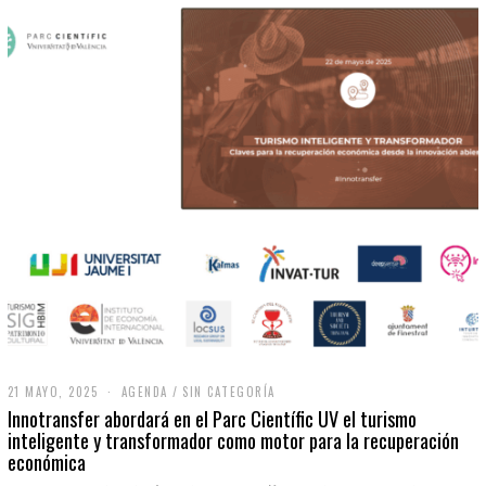
21 MAYO, 2025
2
AGENDA
/
SIN CATEGORÍA
1
Innotransfer abordará en el Parc Científic UV el turismo
M
inteligente y transformador como motor para la recuperación
A
económica
Y
O