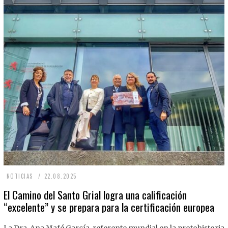
2
NOTICIAS
22.08.2025
2
El Camino del Santo Grial logra una calificación
“excelente” y se prepara para la certificación europea
.
0