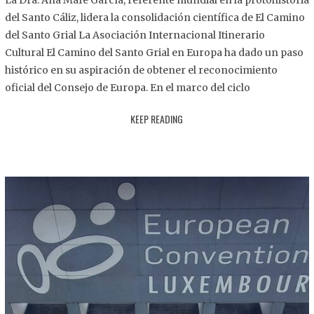
La Dra. Ana Mafé García, referente mundial en la protohistoria
8
del Santo Cáliz, lidera la consolidación científica de El Camino
.
del Santo Grial La Asociación Internacional Itinerario
2
Cultural El Camino del Santo Grial en Europa ha dado un paso
0
histórico en su aspiración de obtener el reconocimiento
2
oficial del Consejo de Europa. En el marco del ciclo
5
KEEP READING