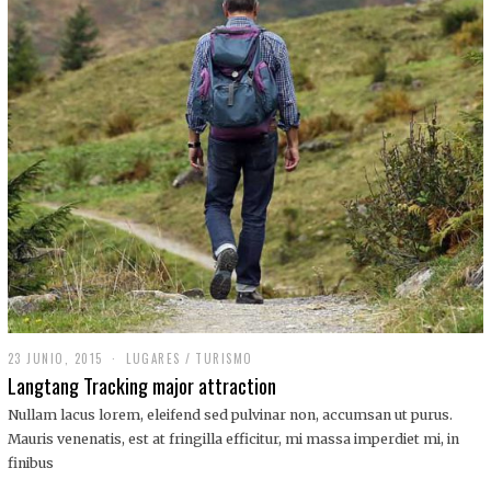
,
2
0
1
9
23 JUNIO, 2015
LUGARES
/
TURISMO
Langtang Tracking major attraction
Nullam lacus lorem, eleifend sed pulvinar non, accumsan ut purus.
Mauris venenatis, est at fringilla efficitur, mi massa imperdiet mi, in
finibus