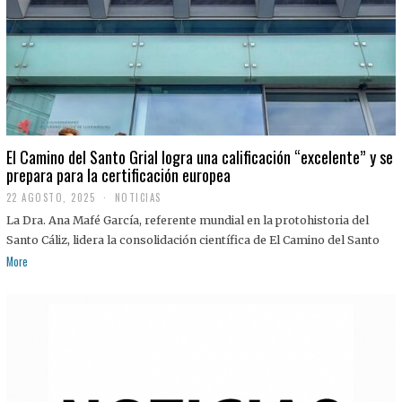
El Camino del Santo Grial logra una calificación “excelente” y se
prepara para la certificación europea
22 AGOSTO, 2025
2
NOTICIAS
2
La Dra. Ana Mafé García, referente mundial en la protohistoria del
A
G
Santo Cáliz, lidera la consolidación científica de El Camino del Santo
O
More
S
T
O
,
2
0
2
5