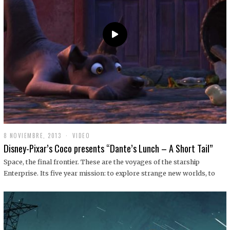
9
8 NOVIEMBRE, 2013
1
VIDEO
9
Disney-Pixar’s Coco presents “Dante’s Lunch – A Short Tail”
D
I
Space, the final frontier. These are the voyages of the starship
C
Enterprise. Its five year mission: to explore strange new worlds, to
I
E
M
B
R
E
,
2