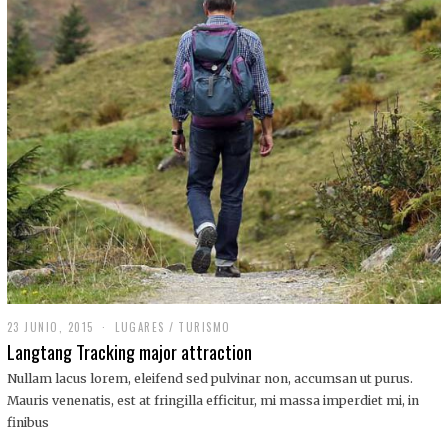
,
2
0
1
9
23 JUNIO, 2015
LUGARES
/
TURISMO
Langtang Tracking major attraction
Nullam lacus lorem, eleifend sed pulvinar non, accumsan ut purus.
Mauris venenatis, est at fringilla efficitur, mi massa imperdiet mi, in
finibus