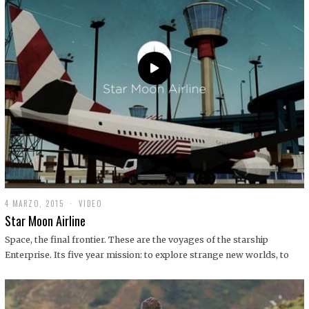
0
1
9
4 MARZO, 2015
1
VIDEO
9
Star Moon Airline
D
I
Space, the final frontier. These are the voyages of the starship
C
Enterprise. Its five year mission: to explore strange new worlds, to
I
E
M
B
R
E