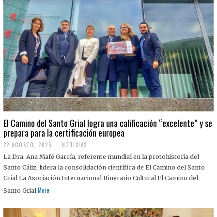
El Camino del Santo Grial logra una calificación “excelente” y se
prepara para la certificación europea
22 AGOSTO, 2025
2
NOTICIAS
2
La Dra. Ana Mafé García, referente mundial en la protohistoria del
A
G
Santo Cáliz, lidera la consolidación científica de El Camino del Santo
O
Grial La Asociación Internacional Itinerario Cultural El Camino del
S
T
More
Santo Grial
O
,
2