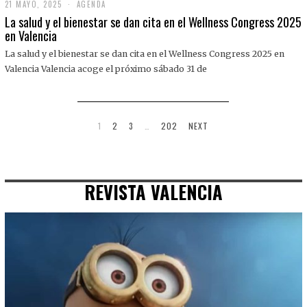
21 MAYO, 2025
2
AGENDA
1
La salud y el bienestar se dan cita en el Wellness Congress 2025
M
en Valencia
A
Y
La salud y el bienestar se dan cita en el Wellness Congress 2025 en
O
,
Valencia Valencia acoge el próximo sábado 31 de
2
0
2
5
1
2
3
…
202
NEXT
REVISTA VALENCIA