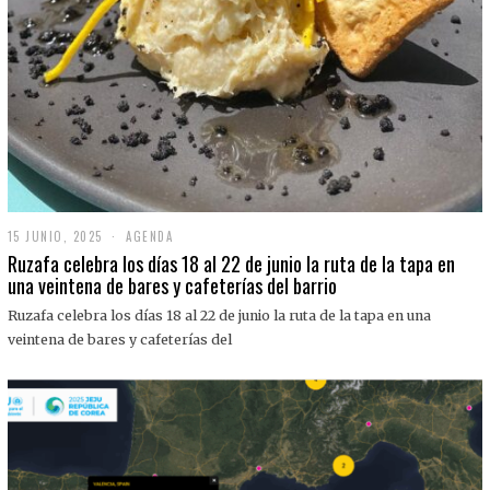
15 JUNIO, 2025
1
AGENDA
5
Ruzafa celebra los días 18 al 22 de junio la ruta de la tapa en
J
una veintena de bares y cafeterías del barrio
U
N
Ruzafa celebra los días 18 al 22 de junio la ruta de la tapa en una
I
O
veintena de bares y cafeterías del
,
2
0
2
5