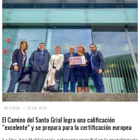
2
NOTICIAS
22.08.2025
2
El Camino del Santo Grial logra una calificación
“excelente” y se prepara para la certificación europea
.
0