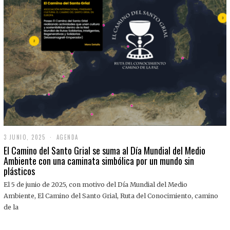
3 JUNIO, 2025
3
AGENDA
J
El Camino del Santo Grial se suma al Día Mundial del Medio
U
Ambiente con una caminata simbólica por un mundo sin
N
plásticos
I
O
,
El 5 de junio de 2025, con motivo del Día Mundial del Medio
2
Ambiente, El Camino del Santo Grial, Ruta del Conocimiento, camino
0
2
de la
5