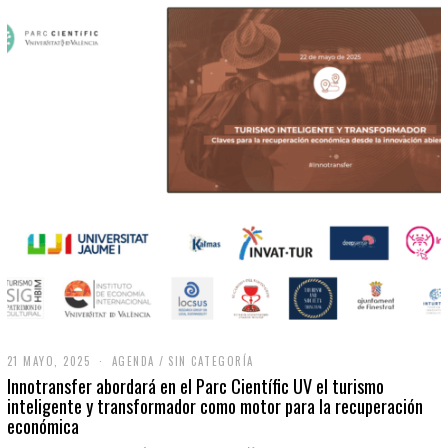
21 MAYO, 2025
2
AGENDA
/
SIN CATEGORÍA
1
Innotransfer abordará en el Parc Científic UV el turismo
M
inteligente y transformador como motor para la recuperación
A
económica
Y
O