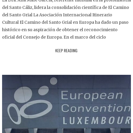
La Dra. Ana Mafé García, referente mundial en la protohistoria
8
del Santo Cáliz, lidera la consolidación científica de El Camino
.
del Santo Grial La Asociación Internacional Itinerario
2
Cultural El Camino del Santo Grial en Europa ha dado un paso
0
histórico en su aspiración de obtener el reconocimiento
2
oficial del Consejo de Europa. En el marco del ciclo
5
KEEP READING