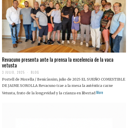
0
2
5
Revacuno presenta ante la prensa la excelencia de la vaca
vetusta
3 JULIO, 2025
1
BLOG
1
Portell de Morella / Benicàssim, julio de 2025 EL SUEÑO COMESTIBLE
J
U
DE JAIME SOROLLA Revacuno trae a la mesa la auténtica carne
L
More
Vetusta, fruto de la longevidad y la crianza en libertad
I
O
,
2
0
2
5