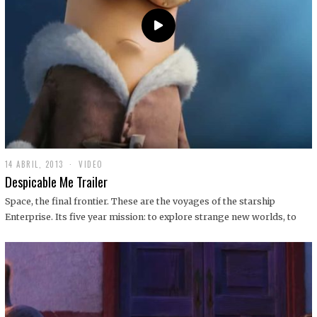
14 ABRIL, 2013
1
VIDEO
9
Despicable Me Trailer
D
I
Space, the final frontier. These are the voyages of the starship
C
Enterprise. Its five year mission: to explore strange new worlds, to
I
E
M
B
R
E
,
2
0
1