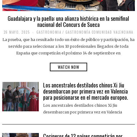
Guadalajara y la paella: una alianza histórica en la semifinal
nacional del Concurs de Sueca
26 MAYO, 2025
2
GASTRONOMIA
/
GASTRONOMÍA COMUNIDAD VALENCIANA
6
La prueba, que ha resultado todo un éxito de público y participación, ha
M
A
servido para seleccionar a los 10 profesionales llegados de toda
Y
España que competirán el próximo 14 de septiembre en
O
,
2
WATCH NOW
0
2
5
Los ancestrales destilados chinos Xi Jiu
desembarcan por primera vez en Valencia
para posicionarse en el mercado europeo.
Los ancestrales destilados chinos Xi Jiu
desembarcan por primera vez en Valencia
Cocineros de 12 países competirán por