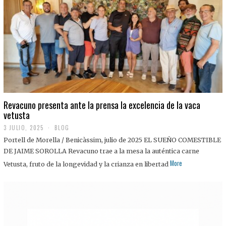
0
2
5
Revacuno presenta ante la prensa la excelencia de la vaca
vetusta
3 JULIO, 2025
1
BLOG
1
Portell de Morella / Benicàssim, julio de 2025 EL SUEÑO COMESTIBLE
J
U
DE JAIME SOROLLA Revacuno trae a la mesa la auténtica carne
L
More
Vetusta, fruto de la longevidad y la crianza en libertad
I
O
,
2
0
2
5