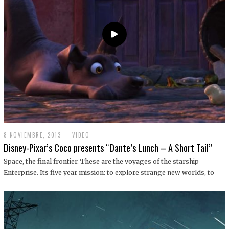
9
8 NOVIEMBRE, 2013
1
VIDEO
9
Disney-Pixar’s Coco presents “Dante’s Lunch – A Short Tail”
D
I
Space, the final frontier. These are the voyages of the starship
C
Enterprise. Its five year mission: to explore strange new worlds, to
I
E
M
B
R
E
,
2