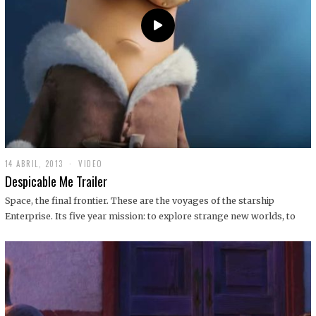
14 ABRIL, 2013
1
VIDEO
9
Despicable Me Trailer
D
I
Space, the final frontier. These are the voyages of the starship
C
Enterprise. Its five year mission: to explore strange new worlds, to
I
E
M
B
R
E
,
2
0
1