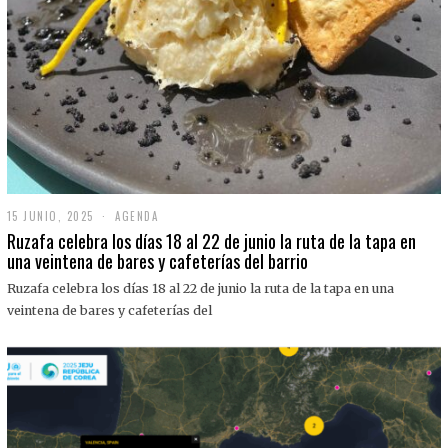
15 JUNIO, 2025
1
AGENDA
5
Ruzafa celebra los días 18 al 22 de junio la ruta de la tapa en
J
una veintena de bares y cafeterías del barrio
U
N
Ruzafa celebra los días 18 al 22 de junio la ruta de la tapa en una
I
O
veintena de bares y cafeterías del
,
2
0
2
5