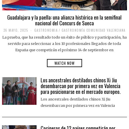
Guadalajara y la paella: una alianza histórica en la semifinal
nacional del Concurs de Sueca
26 MAYO, 2025
2
GASTRONOMIA
/
GASTRONOMÍA COMUNIDAD VALENCIANA
6
La prueba, que ha resultado todo un éxito de público y participación, ha
M
A
servido para seleccionar a los 10 profesionales llegados de toda
Y
España que competirán el próximo 14 de septiembre en
O
,
2
WATCH NOW
0
2
5
Los ancestrales destilados chinos Xi Jiu
desembarcan por primera vez en Valencia
para posicionarse en el mercado europeo.
Los ancestrales destilados chinos Xi Jiu
desembarcan por primera vez en Valencia
Cocineros de 12 países competirán por