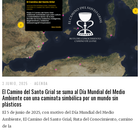
3 JUNIO, 2025
3
AGENDA
J
El Camino del Santo Grial se suma al Día Mundial del Medio
U
Ambiente con una caminata simbólica por un mundo sin
N
plásticos
I
O
,
El 5 de junio de 2025, con motivo del Día Mundial del Medio
2
Ambiente, El Camino del Santo Grial, Ruta del Conocimiento, camino
0
2
de la
5