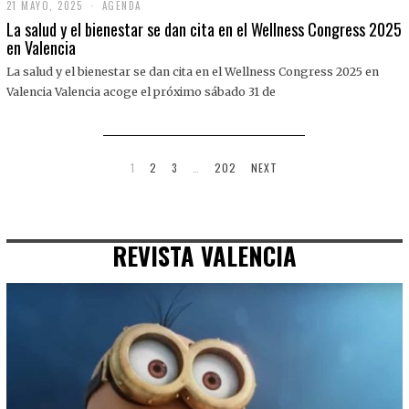
21 MAYO, 2025
2
AGENDA
1
La salud y el bienestar se dan cita en el Wellness Congress 2025
M
en Valencia
A
Y
La salud y el bienestar se dan cita en el Wellness Congress 2025 en
O
,
Valencia Valencia acoge el próximo sábado 31 de
2
0
2
5
1
2
3
…
202
NEXT
REVISTA VALENCIA