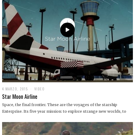
0
1
9
4 MARZO, 2015
1
VIDEO
9
Star Moon Airline
D
I
Space, the final frontier. These are the voyages of the starship
C
Enterprise. Its five year mission: to explore strange new worlds, to
I
E
M
B
R
E