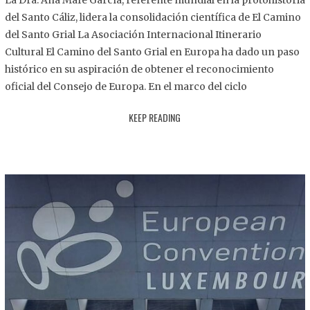
La Dra. Ana Mafé García, referente mundial en la protohistoria
8
del Santo Cáliz, lidera la consolidación científica de El Camino
.
del Santo Grial La Asociación Internacional Itinerario
2
Cultural El Camino del Santo Grial en Europa ha dado un paso
0
histórico en su aspiración de obtener el reconocimiento
2
oficial del Consejo de Europa. En el marco del ciclo
5
KEEP READING