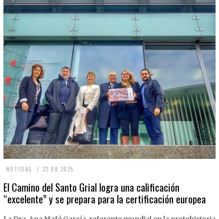
2
NOTICIAS
22.08.2025
2
El Camino del Santo Grial logra una calificación
“excelente” y se prepara para la certificación europea
.
0