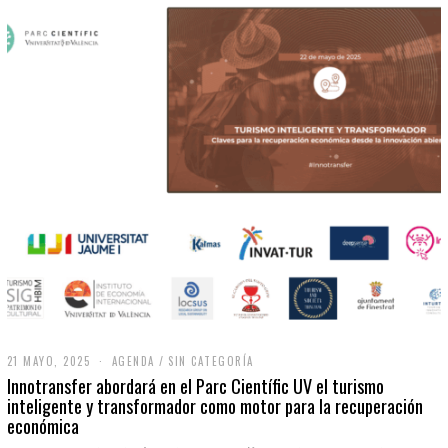
21 MAYO, 2025
2
AGENDA
/
SIN CATEGORÍA
1
Innotransfer abordará en el Parc Científic UV el turismo
M
inteligente y transformador como motor para la recuperación
A
económica
Y
O