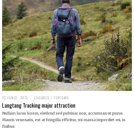
,
2
0
1
9
23 JUNIO, 2015
LUGARES
/
TURISMO
Langtang Tracking major attraction
Nullam lacus lorem, eleifend sed pulvinar non, accumsan ut purus.
Mauris venenatis, est at fringilla efficitur, mi massa imperdiet mi, in
finibus