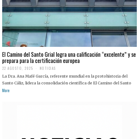
El Camino del Santo Grial logra una calificación “excelente” y se
prepara para la certificación europea
22 AGOSTO, 2025
2
NOTICIAS
2
La Dra. Ana Mafé García, referente mundial en la protohistoria del
A
G
Santo Cáliz, lidera la consolidación científica de El Camino del Santo
O
More
S
T
O
,
2
0
2
5