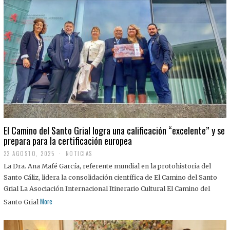
El Camino del Santo Grial logra una calificación “excelente” y se
prepara para la certificación europea
22 AGOSTO, 2025
2
NOTICIAS
2
La Dra. Ana Mafé García, referente mundial en la protohistoria del
A
G
Santo Cáliz, lidera la consolidación científica de El Camino del Santo
O
Grial La Asociación Internacional Itinerario Cultural El Camino del
S
T
More
Santo Grial
O
,
2