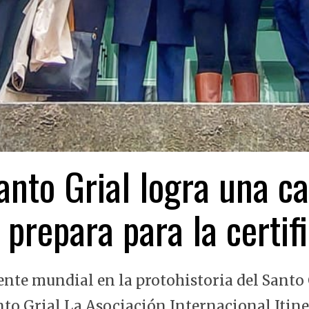
nto Grial logra una ca
 prepara para la certi
ente mundial en la protohistoria del Santo 
nto Grial La Asociación Internacional Itin