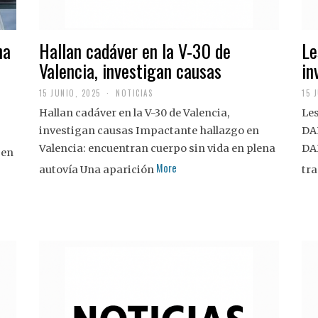
na
Hallan cadáver en la V-30 de
Le
Valencia, investigan causas
in
15 JUNIO, 2025
NOTICIAS
15 
Hallan cadáver en la V-30 de Valencia,
Les
investigan causas Impactante hallazgo en
DA
Valencia: encuentran cuerpo sin vida en plena
DA
 en
More
autovía Una aparición
tra