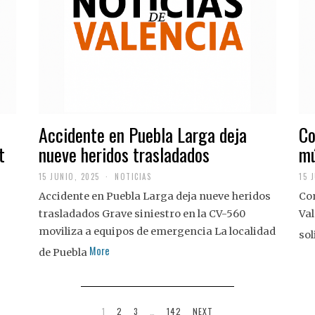
Accidente en Puebla Larga deja
Co
t
nueve heridos trasladados
mú
15 JUNIO, 2025
NOTICIAS
15 
Accidente en Puebla Larga deja nueve heridos
Con
trasladados Grave siniestro en la CV-560
Val
moviliza a equipos de emergencia La localidad
sol
More
de Puebla
1
2
3
…
142
NEXT