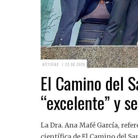
2
NOTICIAS
22.08.2025
2
El Camino del Sa
.
0
“excelente” y se
8
.
2
La Dra. Ana Mafé García, refer
0
2
científica de El Camino del Sa