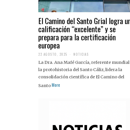
El Camino del Santo Grial logra u
calificación “excelente” y se
prepara para la certificación
europea
22 AGOSTO, 2025
2
NOTICIAS
2
La Dra. Ana Mafé García, referente mundial
A
G
la protohistoria del Santo Cáliz, lidera la
O
S
consolidación científica de El Camino del
T
More
O
Santo
,
2
0
2
5