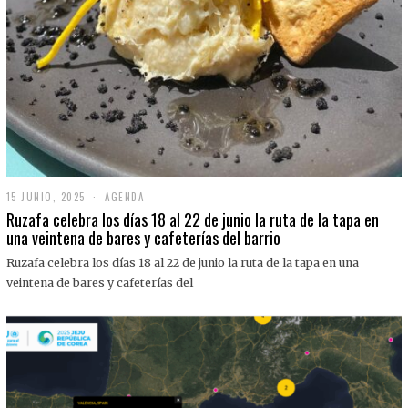
15 JUNIO, 2025
1
AGENDA
5
Ruzafa celebra los días 18 al 22 de junio la ruta de la tapa en
J
una veintena de bares y cafeterías del barrio
U
N
Ruzafa celebra los días 18 al 22 de junio la ruta de la tapa en una
I
O
veintena de bares y cafeterías del
,
2
0
2
5