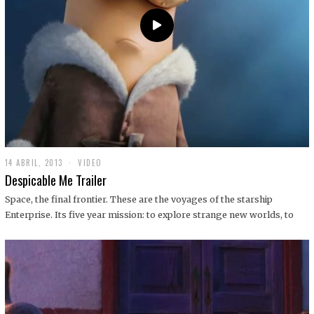
14 ABRIL, 2013
1
VIDEO
9
Despicable Me Trailer
D
I
Space, the final frontier. These are the voyages of the starship
C
Enterprise. Its five year mission: to explore strange new worlds, to
I
E
M
B
R
E
,
2
0
1