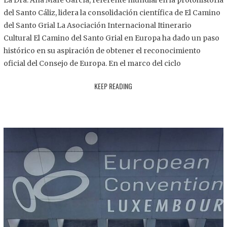
La Dra. Ana Mafé García, referente mundial en la protohistoria
8
del Santo Cáliz, lidera la consolidación científica de El Camino
.
del Santo Grial La Asociación Internacional Itinerario
2
Cultural El Camino del Santo Grial en Europa ha dado un paso
0
histórico en su aspiración de obtener el reconocimiento
2
oficial del Consejo de Europa. En el marco del ciclo
5
KEEP READING