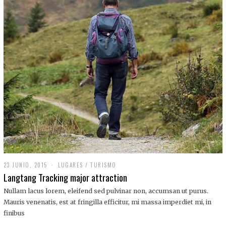
,
2
0
1
9
23 JUNIO, 2015
LUGARES
/
TURISMO
Langtang Tracking major attraction
Nullam lacus lorem, eleifend sed pulvinar non, accumsan ut purus.
Mauris venenatis, est at fringilla efficitur, mi massa imperdiet mi, in
finibus