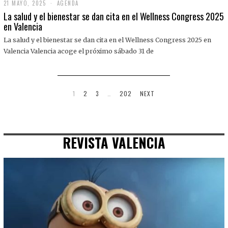
21 MAYO, 2025
2
AGENDA
1
La salud y el bienestar se dan cita en el Wellness Congress 2025
M
en Valencia
A
Y
La salud y el bienestar se dan cita en el Wellness Congress 2025 en
O
,
Valencia Valencia acoge el próximo sábado 31 de
2
0
2
5
1
2
3
…
202
NEXT
REVISTA VALENCIA