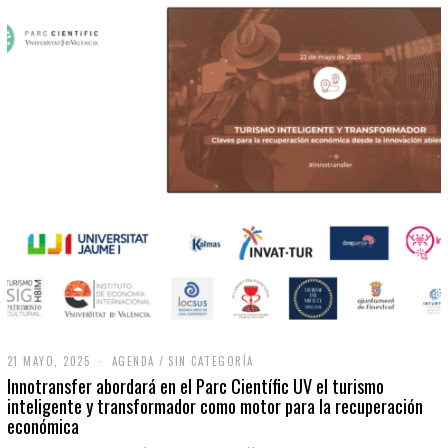
21 MAYO, 2025
2
AGENDA
/
SIN CATEGORÍA
1
Innotransfer abordará en el Parc Científic UV el turismo
M
inteligente y transformador como motor para la recuperación
A
económica
Y
O