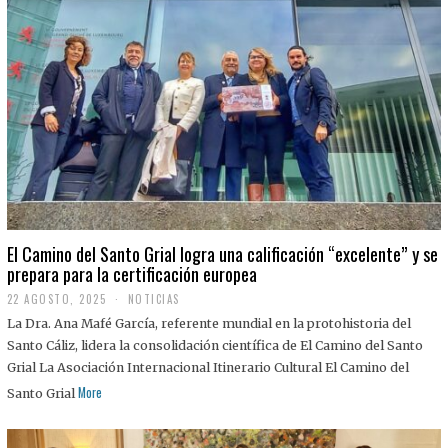
El Camino del Santo Grial logra una calificación “excelente” y se
prepara para la certificación europea
22 AGOSTO, 2025
2
NOTICIAS
2
La Dra. Ana Mafé García, referente mundial en la protohistoria del
A
G
Santo Cáliz, lidera la consolidación científica de El Camino del Santo
O
Grial La Asociación Internacional Itinerario Cultural El Camino del
S
T
More
Santo Grial
O
,
2