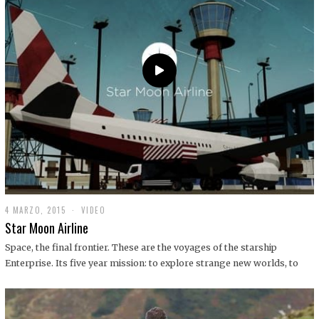
0
1
9
4 MARZO, 2015
1
VIDEO
9
Star Moon Airline
D
I
Space, the final frontier. These are the voyages of the starship
C
Enterprise. Its five year mission: to explore strange new worlds, to
I
E
M
B
R
E