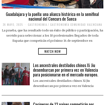
Guadalajara y la paella: una alianza histórica en la semifinal
nacional del Concurs de Sueca
26 MAYO, 2025
2
GASTRONOMIA
/
GASTRONOMÍA COMUNIDAD VALENCIANA
6
La prueba, que ha resultado todo un éxito de público y participación, ha
M
A
servido para seleccionar a los 10 profesionales llegados de toda
Y
España que competirán el próximo 14 de septiembre en
O
,
2
WATCH NOW
0
2
5
Los ancestrales destilados chinos Xi Jiu
desembarcan por primera vez en Valencia
para posicionarse en el mercado europeo.
Los ancestrales destilados chinos Xi Jiu
desembarcan por primera vez en Valencia
Cocineros de 12 países competirán por