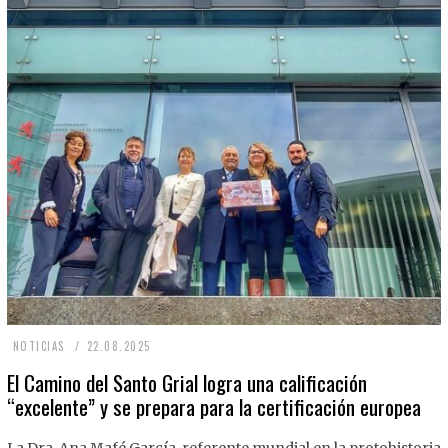
2
NOTICIAS
22.08.2025
2
El Camino del Santo Grial logra una calificación
“excelente” y se prepara para la certificación europea
.
0