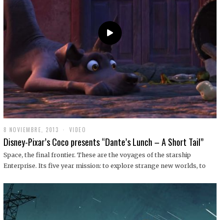
9
8 NOVIEMBRE, 2013
1
VIDEO
9
Disney-Pixar’s Coco presents “Dante’s Lunch – A Short Tail”
D
I
Space, the final frontier. These are the voyages of the starship
C
Enterprise. Its five year mission: to explore strange new worlds, to
I
E
M
B
R
E
,
2