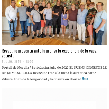
0
2
5
Revacuno presenta ante la prensa la excelencia de la vaca
vetusta
3 JULIO, 2025
1
BLOG
1
Portell de Morella / Benicàssim, julio de 2025 EL SUEÑO COMESTIBLE
J
U
DE JAIME SOROLLA Revacuno trae a la mesa la auténtica carne
L
More
Vetusta, fruto de la longevidad y la crianza en libertad
I
O
,
2
0
2
5