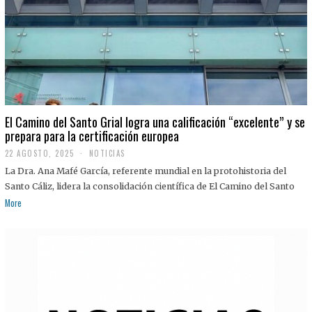
El Camino del Santo Grial logra una calificación “excelente” y se
prepara para la certificación europea
22 AGOSTO, 2025
2
NOTICIAS
2
La Dra. Ana Mafé García, referente mundial en la protohistoria del
A
G
Santo Cáliz, lidera la consolidación científica de El Camino del Santo
O
More
S
T
O
,
2
0
2
5