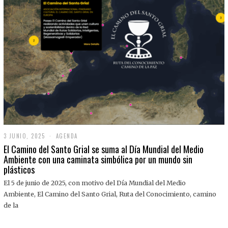
3 JUNIO, 2025
3
AGENDA
J
El Camino del Santo Grial se suma al Día Mundial del Medio
U
Ambiente con una caminata simbólica por un mundo sin
N
plásticos
I
O
,
El 5 de junio de 2025, con motivo del Día Mundial del Medio
2
Ambiente, El Camino del Santo Grial, Ruta del Conocimiento, camino
0
2
de la
5