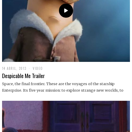
14 ABRIL, 2013
1
VIDEO
9
Despicable Me Trailer
D
I
Space, the final frontier. These are the voyages of the starship
C
Enterprise. Its five year mission: to explore strange new worlds, to
I
E
M
B
R
E
,
2
0
1