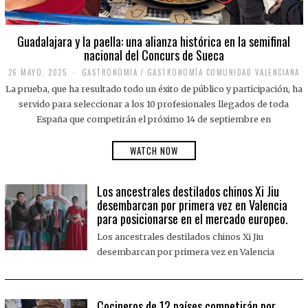
Guadalajara y la paella: una alianza histórica en la semifinal
nacional del Concurs de Sueca
26 MAYO, 2025
2
GASTRONOMIA
/
GASTRONOMÍA COMUNIDAD VALENCIANA
6
La prueba, que ha resultado todo un éxito de público y participación, ha
M
A
servido para seleccionar a los 10 profesionales llegados de toda
Y
España que competirán el próximo 14 de septiembre en
O
,
2
WATCH NOW
0
2
5
Los ancestrales destilados chinos Xi Jiu
desembarcan por primera vez en Valencia
para posicionarse en el mercado europeo.
Los ancestrales destilados chinos Xi Jiu
desembarcan por primera vez en Valencia
Cocineros de 12 países competirán por