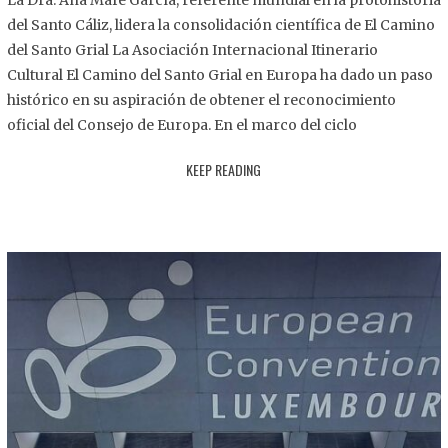
La Dra. Ana Mafé García, referente mundial en la protohistoria
8
del Santo Cáliz, lidera la consolidación científica de El Camino
.
del Santo Grial La Asociación Internacional Itinerario
2
Cultural El Camino del Santo Grial en Europa ha dado un paso
0
histórico en su aspiración de obtener el reconocimiento
2
oficial del Consejo de Europa. En el marco del ciclo
5
KEEP READING