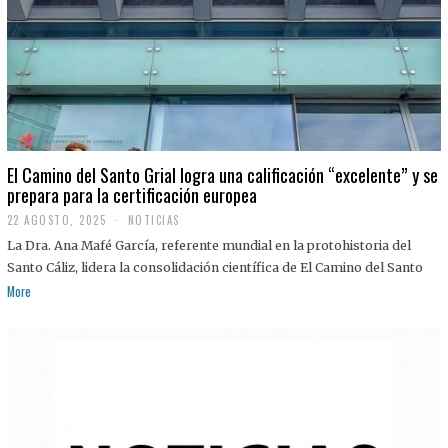
El Camino del Santo Grial logra una calificación “excelente” y se
prepara para la certificación europea
22 AGOSTO, 2025
2
NOTICIAS
2
La Dra. Ana Mafé García, referente mundial en la protohistoria del
A
G
Santo Cáliz, lidera la consolidación científica de El Camino del Santo
O
More
S
T
O
,
2
0
2
5