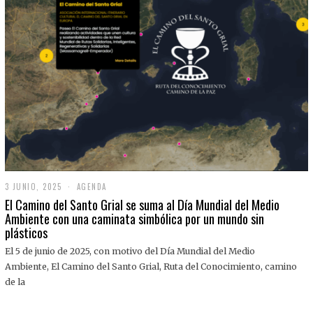
3 JUNIO, 2025
3
AGENDA
J
El Camino del Santo Grial se suma al Día Mundial del Medio
U
Ambiente con una caminata simbólica por un mundo sin
N
plásticos
I
O
,
El 5 de junio de 2025, con motivo del Día Mundial del Medio
2
Ambiente, El Camino del Santo Grial, Ruta del Conocimiento, camino
0
2
de la
5