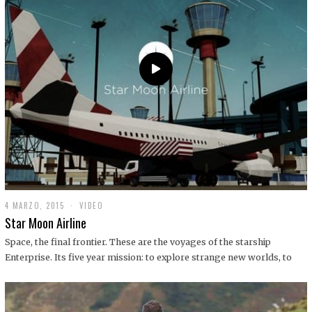
0
1
9
4 MARZO, 2015
1
VIDEO
9
Star Moon Airline
D
I
Space, the final frontier. These are the voyages of the starship
C
Enterprise. Its five year mission: to explore strange new worlds, to
I
E
M
B
R
E