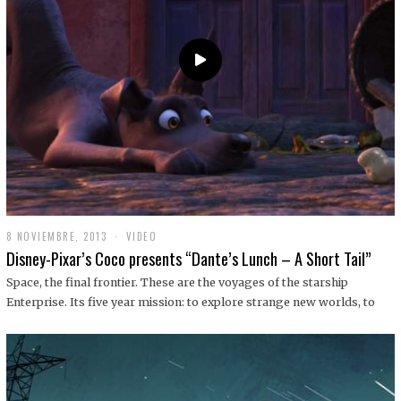
9
8 NOVIEMBRE, 2013
1
VIDEO
9
Disney-Pixar’s Coco presents “Dante’s Lunch – A Short Tail”
D
I
Space, the final frontier. These are the voyages of the starship
C
Enterprise. Its five year mission: to explore strange new worlds, to
I
E
M
B
R
E
,
2