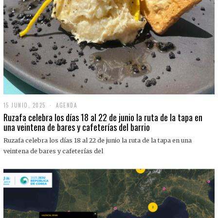
15 JUNIO, 2025
1
AGENDA
5
Ruzafa celebra los días 18 al 22 de junio la ruta de la tapa en
J
una veintena de bares y cafeterías del barrio
U
N
Ruzafa celebra los días 18 al 22 de junio la ruta de la tapa en una
I
O
veintena de bares y cafeterías del
,
2
0
2
5