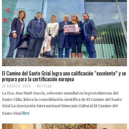
El Camino del Santo Grial logra una calificación “excelente” y se
prepara para la certificación europea
22 AGOSTO, 2025
2
NOTICIAS
2
La Dra. Ana Mafé García, referente mundial en la protohistoria del
A
G
Santo Cáliz, lidera la consolidación científica de El Camino del Santo
O
Grial La Asociación Internacional Itinerario Cultural El Camino del
S
T
More
Santo Grial
O
,
2