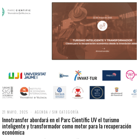
21 MAYO, 2025
2
AGENDA
/
SIN CATEGORÍA
1
Innotransfer abordará en el Parc Científic UV el turismo
M
inteligente y transformador como motor para la recuperación
A
económica
Y
O