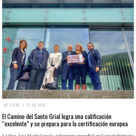
2
NOTICIAS
22.08.2025
2
El Camino del Santo Grial logra una calificación
“excelente” y se prepara para la certificación europea
.
0