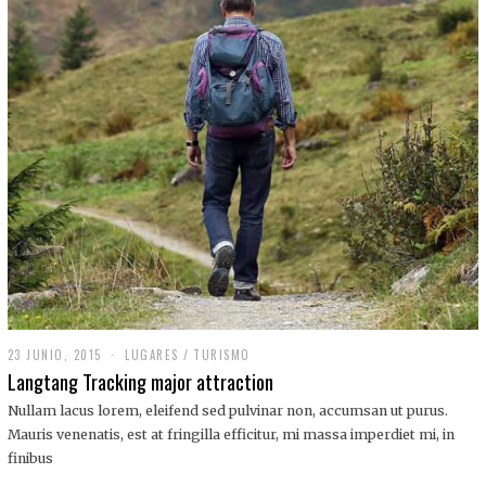
,
2
0
1
9
23 JUNIO, 2015
LUGARES
/
TURISMO
Langtang Tracking major attraction
Nullam lacus lorem, eleifend sed pulvinar non, accumsan ut purus.
Mauris venenatis, est at fringilla efficitur, mi massa imperdiet mi, in
finibus