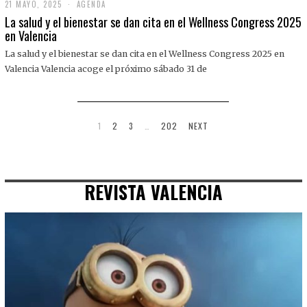
21 MAYO, 2025
2
AGENDA
1
La salud y el bienestar se dan cita en el Wellness Congress 2025
M
en Valencia
A
Y
La salud y el bienestar se dan cita en el Wellness Congress 2025 en
O
,
Valencia Valencia acoge el próximo sábado 31 de
2
0
2
5
1
2
3
…
202
NEXT
REVISTA VALENCIA