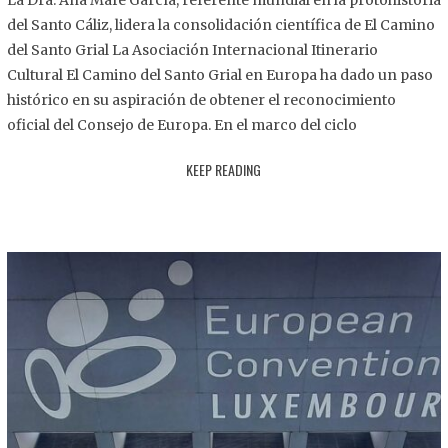
La Dra. Ana Mafé García, referente mundial en la protohistoria
8
del Santo Cáliz, lidera la consolidación científica de El Camino
.
del Santo Grial La Asociación Internacional Itinerario
2
Cultural El Camino del Santo Grial en Europa ha dado un paso
0
histórico en su aspiración de obtener el reconocimiento
2
oficial del Consejo de Europa. En el marco del ciclo
5
KEEP READING