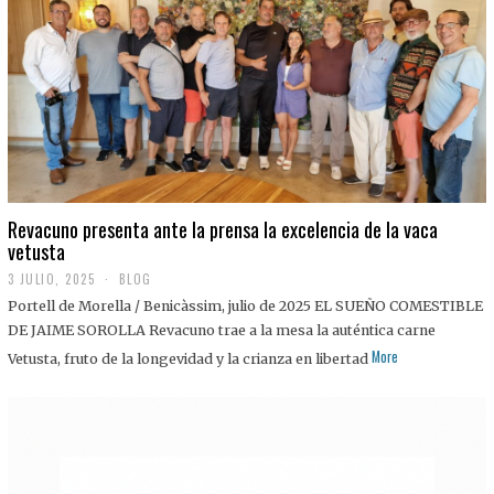
0
2
5
Revacuno presenta ante la prensa la excelencia de la vaca
vetusta
3 JULIO, 2025
1
BLOG
1
Portell de Morella / Benicàssim, julio de 2025 EL SUEÑO COMESTIBLE
J
U
DE JAIME SOROLLA Revacuno trae a la mesa la auténtica carne
L
More
Vetusta, fruto de la longevidad y la crianza en libertad
I
O
,
2
0
2
5