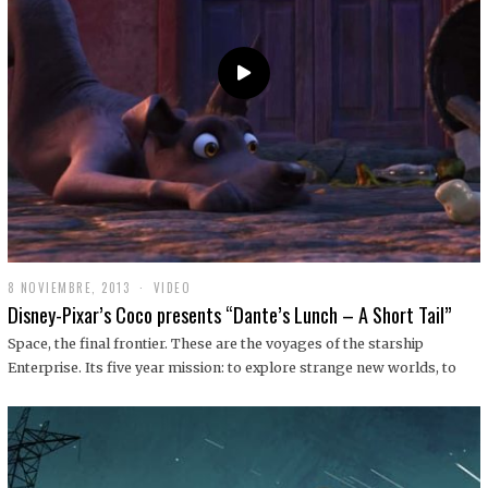
9
8 NOVIEMBRE, 2013
1
VIDEO
9
Disney-Pixar’s Coco presents “Dante’s Lunch – A Short Tail”
D
I
Space, the final frontier. These are the voyages of the starship
C
Enterprise. Its five year mission: to explore strange new worlds, to
I
E
M
B
R
E
,
2