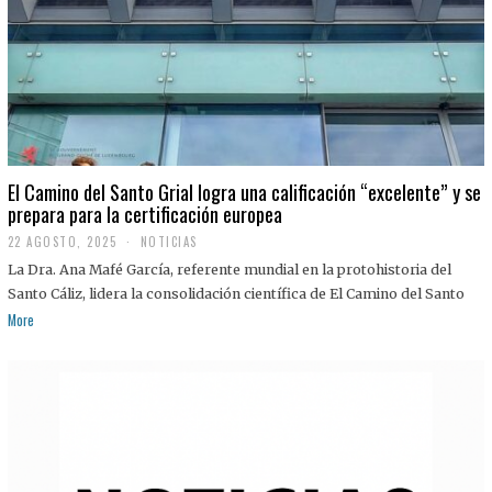
El Camino del Santo Grial logra una calificación “excelente” y se
prepara para la certificación europea
22 AGOSTO, 2025
2
NOTICIAS
2
La Dra. Ana Mafé García, referente mundial en la protohistoria del
A
G
Santo Cáliz, lidera la consolidación científica de El Camino del Santo
O
More
S
T
O
,
2
0
2
5