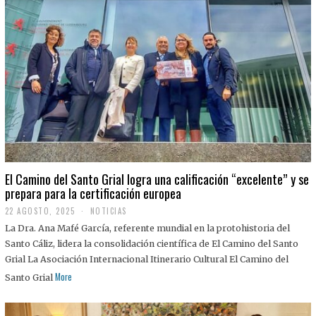
El Camino del Santo Grial logra una calificación “excelente” y se
prepara para la certificación europea
22 AGOSTO, 2025
2
NOTICIAS
2
La Dra. Ana Mafé García, referente mundial en la protohistoria del
A
G
Santo Cáliz, lidera la consolidación científica de El Camino del Santo
O
Grial La Asociación Internacional Itinerario Cultural El Camino del
S
T
More
Santo Grial
O
,
2