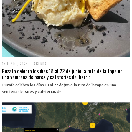
15 JUNIO, 2025
1
AGENDA
5
Ruzafa celebra los días 18 al 22 de junio la ruta de la tapa en
J
una veintena de bares y cafeterías del barrio
U
N
Ruzafa celebra los días 18 al 22 de junio la ruta de la tapa en una
I
O
veintena de bares y cafeterías del
,
2
0
2
5