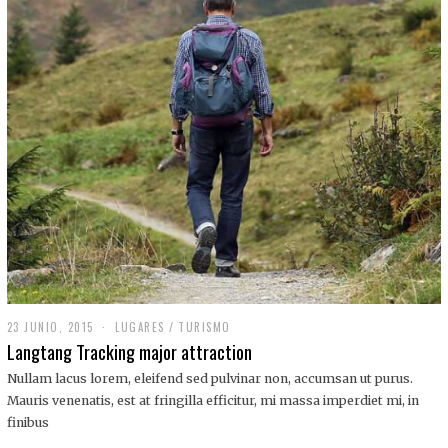
,
2
0
1
9
23 JUNIO, 2015
LUGARES
/
TURISMO
Langtang Tracking major attraction
Nullam lacus lorem, eleifend sed pulvinar non, accumsan ut purus.
Mauris venenatis, est at fringilla efficitur, mi massa imperdiet mi, in
finibus