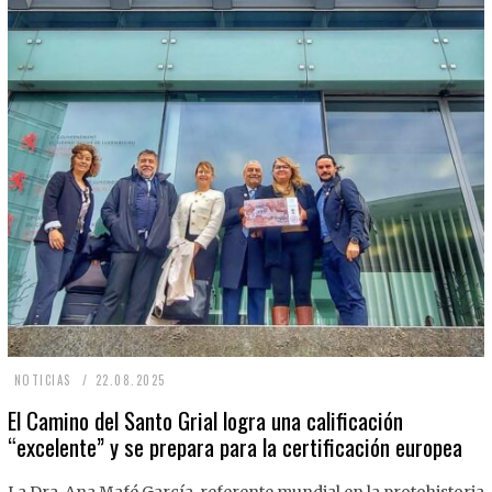
2
NOTICIAS
22.08.2025
2
El Camino del Santo Grial logra una calificación
“excelente” y se prepara para la certificación europea
.
0