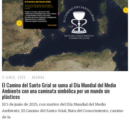
3 JUNIO, 2025
3
AGENDA
J
El Camino del Santo Grial se suma al Día Mundial del Medio
U
Ambiente con una caminata simbólica por un mundo sin
N
plásticos
I
O
,
El 5 de junio de 2025, con motivo del Día Mundial del Medio
2
Ambiente, El Camino del Santo Grial, Ruta del Conocimiento, camino
0
2
de la
5