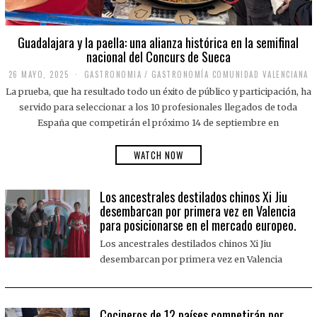
Guadalajara y la paella: una alianza histórica en la semifinal
nacional del Concurs de Sueca
26 MAYO, 2025
2
GASTRONOMIA
/
GASTRONOMÍA COMUNIDAD VALENCIANA
6
La prueba, que ha resultado todo un éxito de público y participación, ha
M
A
servido para seleccionar a los 10 profesionales llegados de toda
Y
España que competirán el próximo 14 de septiembre en
O
,
2
WATCH NOW
0
2
5
Los ancestrales destilados chinos Xi Jiu
desembarcan por primera vez en Valencia
para posicionarse en el mercado europeo.
Los ancestrales destilados chinos Xi Jiu
desembarcan por primera vez en Valencia
Cocineros de 12 países competirán por