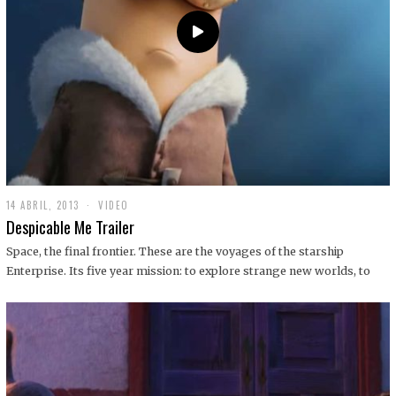
14 ABRIL, 2013
1
VIDEO
9
Despicable Me Trailer
D
I
Space, the final frontier. These are the voyages of the starship
C
Enterprise. Its five year mission: to explore strange new worlds, to
I
E
M
B
R
E
,
2
0
1