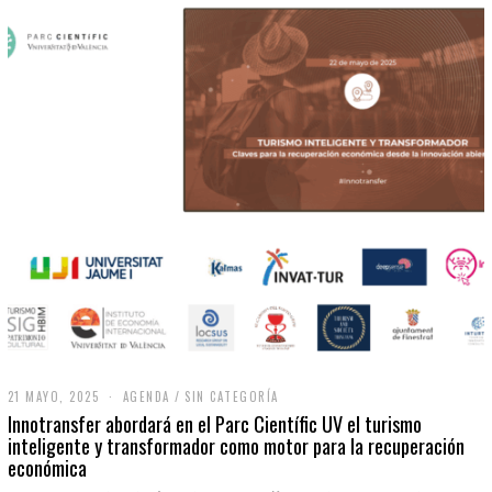
21 MAYO, 2025
2
AGENDA
/
SIN CATEGORÍA
1
Innotransfer abordará en el Parc Científic UV el turismo
M
inteligente y transformador como motor para la recuperación
A
económica
Y
O