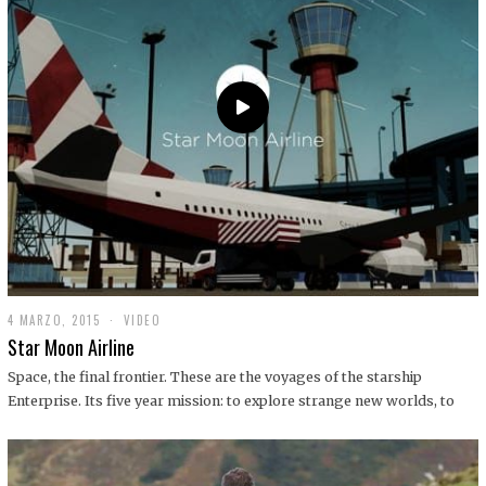
0
1
9
4 MARZO, 2015
1
VIDEO
9
Star Moon Airline
D
I
Space, the final frontier. These are the voyages of the starship
C
Enterprise. Its five year mission: to explore strange new worlds, to
I
E
M
B
R
E