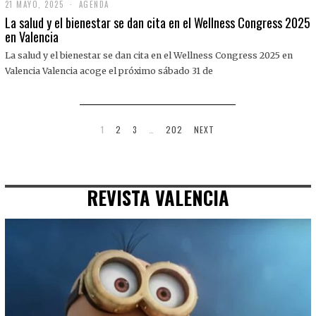
21 MAYO, 2025
2
AGENDA
1
La salud y el bienestar se dan cita en el Wellness Congress 2025
M
en Valencia
A
Y
La salud y el bienestar se dan cita en el Wellness Congress 2025 en
O
,
Valencia Valencia acoge el próximo sábado 31 de
2
0
2
5
1
2
3
…
202
NEXT
REVISTA VALENCIA