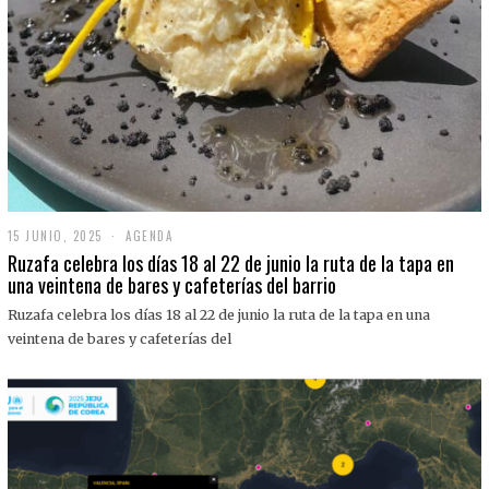
15 JUNIO, 2025
1
AGENDA
5
Ruzafa celebra los días 18 al 22 de junio la ruta de la tapa en
J
una veintena de bares y cafeterías del barrio
U
N
Ruzafa celebra los días 18 al 22 de junio la ruta de la tapa en una
I
O
veintena de bares y cafeterías del
,
2
0
2
5