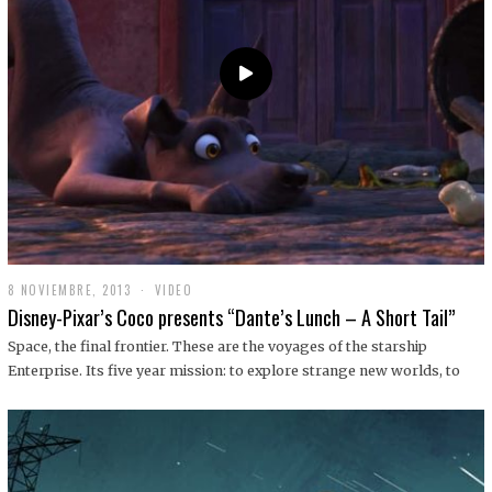
9
8 NOVIEMBRE, 2013
1
VIDEO
9
Disney-Pixar’s Coco presents “Dante’s Lunch – A Short Tail”
D
I
Space, the final frontier. These are the voyages of the starship
C
Enterprise. Its five year mission: to explore strange new worlds, to
I
E
M
B
R
E
,
2