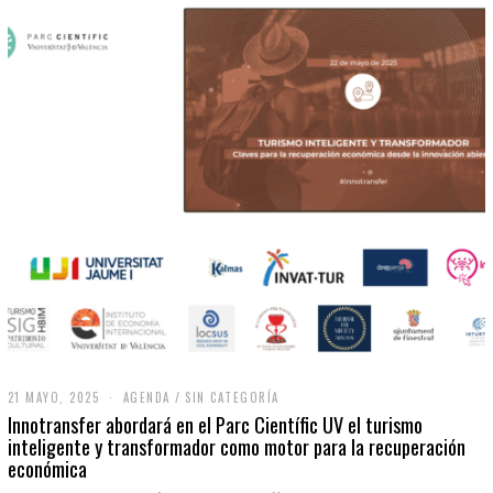
21 MAYO, 2025
2
AGENDA
/
SIN CATEGORÍA
1
Innotransfer abordará en el Parc Científic UV el turismo
M
inteligente y transformador como motor para la recuperación
A
económica
Y
O