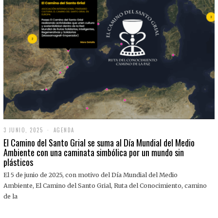
3 JUNIO, 2025
3
AGENDA
J
El Camino del Santo Grial se suma al Día Mundial del Medio
U
Ambiente con una caminata simbólica por un mundo sin
N
plásticos
I
O
,
El 5 de junio de 2025, con motivo del Día Mundial del Medio
2
Ambiente, El Camino del Santo Grial, Ruta del Conocimiento, camino
0
2
de la
5