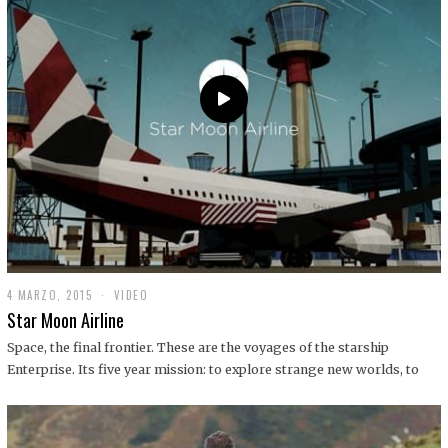
0
1
9
4 MARZO, 2015
1
VIDEO
9
Star Moon Airline
D
I
Space, the final frontier. These are the voyages of the starship
C
Enterprise. Its five year mission: to explore strange new worlds, to
I
E
M
B
R
E