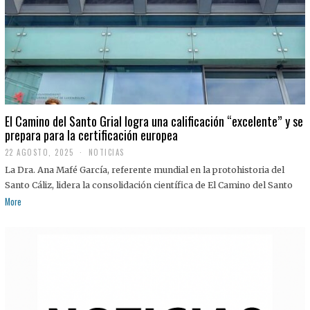
El Camino del Santo Grial logra una calificación “excelente” y se
prepara para la certificación europea
22 AGOSTO, 2025
2
NOTICIAS
2
La Dra. Ana Mafé García, referente mundial en la protohistoria del
A
G
Santo Cáliz, lidera la consolidación científica de El Camino del Santo
O
More
S
T
O
,
2
0
2
5