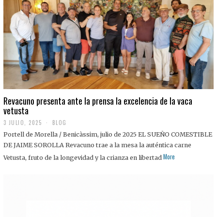
0
2
5
Revacuno presenta ante la prensa la excelencia de la vaca
vetusta
3 JULIO, 2025
1
BLOG
1
Portell de Morella / Benicàssim, julio de 2025 EL SUEÑO COMESTIBLE
J
U
DE JAIME SOROLLA Revacuno trae a la mesa la auténtica carne
L
More
Vetusta, fruto de la longevidad y la crianza en libertad
I
O
,
2
0
2
5