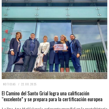
2
NOTICIAS
22.08.2025
2
El Camino del Santo Grial logra una calificación
“excelente” y se prepara para la certificación europea
.
0