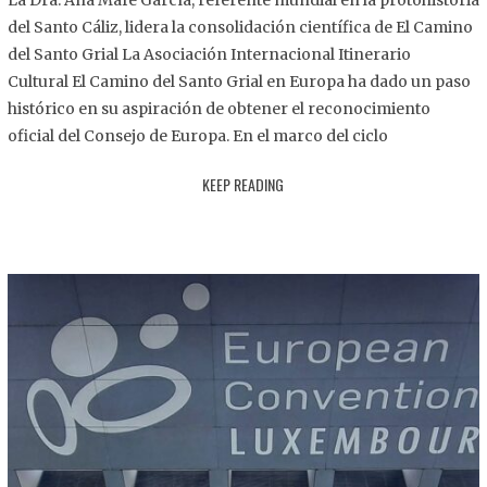
La Dra. Ana Mafé García, referente mundial en la protohistoria
8
del Santo Cáliz, lidera la consolidación científica de El Camino
.
del Santo Grial La Asociación Internacional Itinerario
2
Cultural El Camino del Santo Grial en Europa ha dado un paso
0
histórico en su aspiración de obtener el reconocimiento
2
oficial del Consejo de Europa. En el marco del ciclo
5
KEEP READING