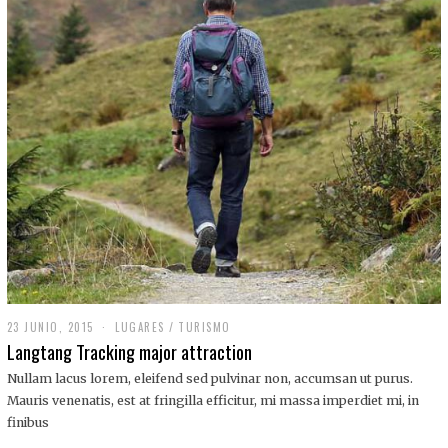
,
2
0
1
9
23 JUNIO, 2015
LUGARES
/
TURISMO
Langtang Tracking major attraction
Nullam lacus lorem, eleifend sed pulvinar non, accumsan ut purus.
Mauris venenatis, est at fringilla efficitur, mi massa imperdiet mi, in
finibus