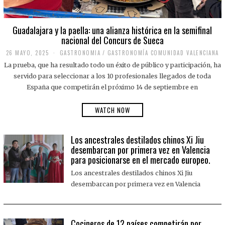
Guadalajara y la paella: una alianza histórica en la semifinal
nacional del Concurs de Sueca
26 MAYO, 2025
2
GASTRONOMIA
/
GASTRONOMÍA COMUNIDAD VALENCIANA
6
La prueba, que ha resultado todo un éxito de público y participación, ha
M
A
servido para seleccionar a los 10 profesionales llegados de toda
Y
España que competirán el próximo 14 de septiembre en
O
,
2
WATCH NOW
0
2
5
Los ancestrales destilados chinos Xi Jiu
desembarcan por primera vez en Valencia
para posicionarse en el mercado europeo.
Los ancestrales destilados chinos Xi Jiu
desembarcan por primera vez en Valencia
Cocineros de 12 países competirán por