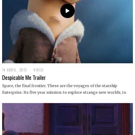
14 ABRIL, 2013
1
VIDEO
9
Despicable Me Trailer
D
I
Space, the final frontier. These are the voyages of the starship
C
Enterprise. Its five year mission: to explore strange new worlds, to
I
E
M
B
R
E
,
2
0
1