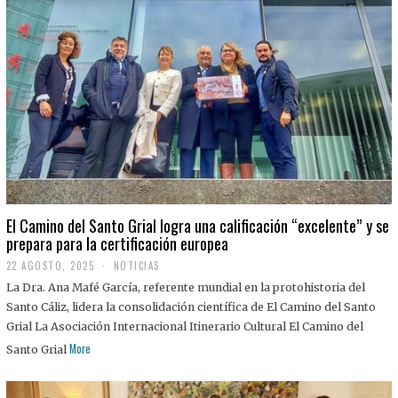
El Camino del Santo Grial logra una calificación “excelente” y se
prepara para la certificación europea
22 AGOSTO, 2025
2
NOTICIAS
2
La Dra. Ana Mafé García, referente mundial en la protohistoria del
A
G
Santo Cáliz, lidera la consolidación científica de El Camino del Santo
O
Grial La Asociación Internacional Itinerario Cultural El Camino del
S
T
More
Santo Grial
O
,
2