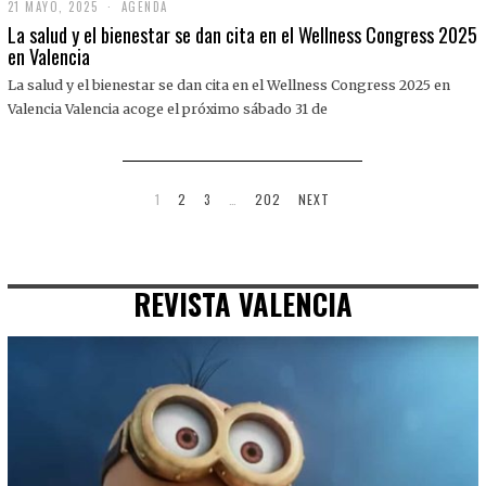
21 MAYO, 2025
2
AGENDA
1
La salud y el bienestar se dan cita en el Wellness Congress 2025
M
en Valencia
A
Y
La salud y el bienestar se dan cita en el Wellness Congress 2025 en
O
,
Valencia Valencia acoge el próximo sábado 31 de
2
0
2
5
1
2
3
…
202
NEXT
REVISTA VALENCIA