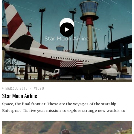
0
1
9
4 MARZO, 2015
1
VIDEO
9
Star Moon Airline
D
I
Space, the final frontier. These are the voyages of the starship
C
Enterprise. Its five year mission: to explore strange new worlds, to
I
E
M
B
R
E