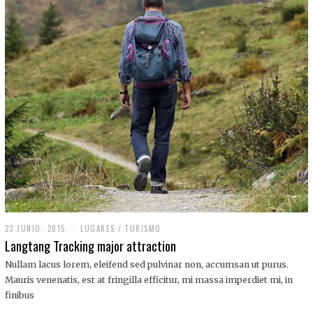
,
2
0
1
9
23 JUNIO, 2015
LUGARES
/
TURISMO
Langtang Tracking major attraction
Nullam lacus lorem, eleifend sed pulvinar non, accumsan ut purus.
Mauris venenatis, est at fringilla efficitur, mi massa imperdiet mi, in
finibus