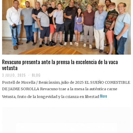
0
2
5
Revacuno presenta ante la prensa la excelencia de la vaca
vetusta
3 JULIO, 2025
1
BLOG
1
Portell de Morella / Benicàssim, julio de 2025 EL SUEÑO COMESTIBLE
J
U
DE JAIME SOROLLA Revacuno trae a la mesa la auténtica carne
L
More
Vetusta, fruto de la longevidad y la crianza en libertad
I
O
,
2
0
2
5