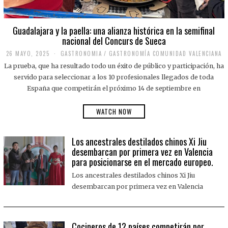
Guadalajara y la paella: una alianza histórica en la semifinal
nacional del Concurs de Sueca
26 MAYO, 2025
2
GASTRONOMIA
/
GASTRONOMÍA COMUNIDAD VALENCIANA
6
La prueba, que ha resultado todo un éxito de público y participación, ha
M
A
servido para seleccionar a los 10 profesionales llegados de toda
Y
España que competirán el próximo 14 de septiembre en
O
,
2
WATCH NOW
0
2
5
Los ancestrales destilados chinos Xi Jiu
desembarcan por primera vez en Valencia
para posicionarse en el mercado europeo.
Los ancestrales destilados chinos Xi Jiu
desembarcan por primera vez en Valencia
Cocineros de 12 países competirán por