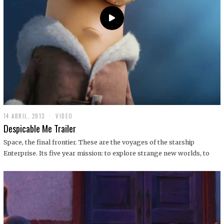
14 ABRIL, 2013
1
VIDEO
9
Despicable Me Trailer
D
I
Space, the final frontier. These are the voyages of the starship
C
Enterprise. Its five year mission: to explore strange new worlds, to
I
E
M
B
R
E
,
2
0
1