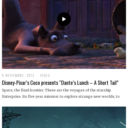
9
8 NOVIEMBRE, 2013
1
VIDEO
9
Disney-Pixar’s Coco presents “Dante’s Lunch – A Short Tail”
D
I
Space, the final frontier. These are the voyages of the starship
C
Enterprise. Its five year mission: to explore strange new worlds, to
I
E
M
B
R
E
,
2