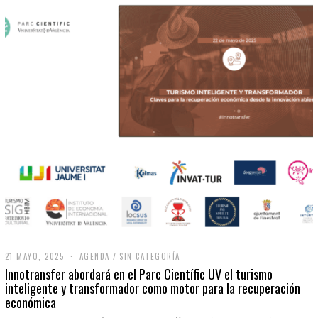
21 MAYO, 2025
2
AGENDA
/
SIN CATEGORÍA
1
Innotransfer abordará en el Parc Científic UV el turismo
M
inteligente y transformador como motor para la recuperación
A
económica
Y
O