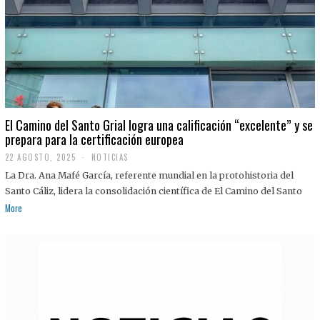
El Camino del Santo Grial logra una calificación “excelente” y se
prepara para la certificación europea
22 AGOSTO, 2025
2
NOTICIAS
2
La Dra. Ana Mafé García, referente mundial en la protohistoria del
A
G
Santo Cáliz, lidera la consolidación científica de El Camino del Santo
O
More
S
T
O
,
2
0
2
5