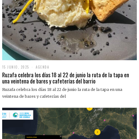
15 JUNIO, 2025
1
AGENDA
5
Ruzafa celebra los días 18 al 22 de junio la ruta de la tapa en
J
una veintena de bares y cafeterías del barrio
U
N
Ruzafa celebra los días 18 al 22 de junio la ruta de la tapa en una
I
O
veintena de bares y cafeterías del
,
2
0
2
5