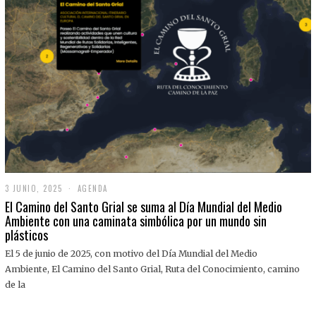
3 JUNIO, 2025
3
AGENDA
J
El Camino del Santo Grial se suma al Día Mundial del Medio
U
Ambiente con una caminata simbólica por un mundo sin
N
plásticos
I
O
,
El 5 de junio de 2025, con motivo del Día Mundial del Medio
2
Ambiente, El Camino del Santo Grial, Ruta del Conocimiento, camino
0
2
de la
5