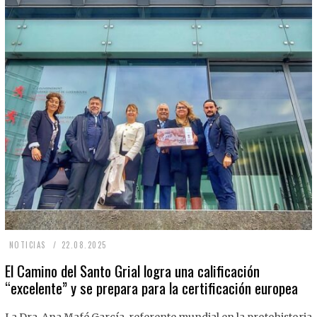
2
NOTICIAS
22.08.2025
2
El Camino del Santo Grial logra una calificación
“excelente” y se prepara para la certificación europea
.
0