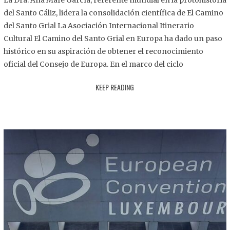
La Dra. Ana Mafé García, referente mundial en la protohistoria
8
del Santo Cáliz, lidera la consolidación científica de El Camino
.
del Santo Grial La Asociación Internacional Itinerario
2
Cultural El Camino del Santo Grial en Europa ha dado un paso
0
histórico en su aspiración de obtener el reconocimiento
2
oficial del Consejo de Europa. En el marco del ciclo
5
KEEP READING