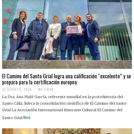
El Camino del Santo Grial logra una calificación “excelente” y se
prepara para la certificación europea
22 AGOSTO, 2025
2
NOTICIAS
2
La Dra. Ana Mafé García, referente mundial en la protohistoria del
A
G
Santo Cáliz, lidera la consolidación científica de El Camino del Santo
O
Grial La Asociación Internacional Itinerario Cultural El Camino del
S
T
More
Santo Grial
O
,
2