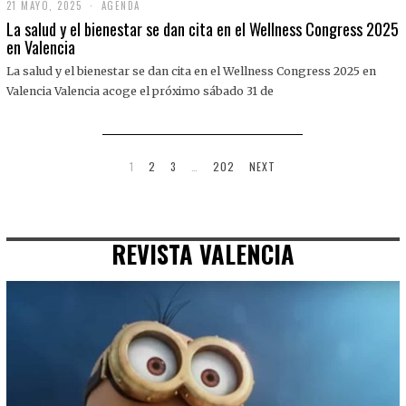
21 MAYO, 2025
2
AGENDA
1
La salud y el bienestar se dan cita en el Wellness Congress 2025
M
en Valencia
A
Y
La salud y el bienestar se dan cita en el Wellness Congress 2025 en
O
,
Valencia Valencia acoge el próximo sábado 31 de
2
0
2
5
1
2
3
…
202
NEXT
REVISTA VALENCIA