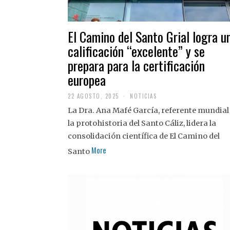
El Camino del Santo Grial logra u
calificación “excelente” y se
prepara para la certificación
europea
22 AGOSTO, 2025
2
NOTICIAS
2
La Dra. Ana Mafé García, referente mundial
A
G
la protohistoria del Santo Cáliz, lidera la
O
S
consolidación científica de El Camino del
T
More
O
Santo
,
2
0
2
5