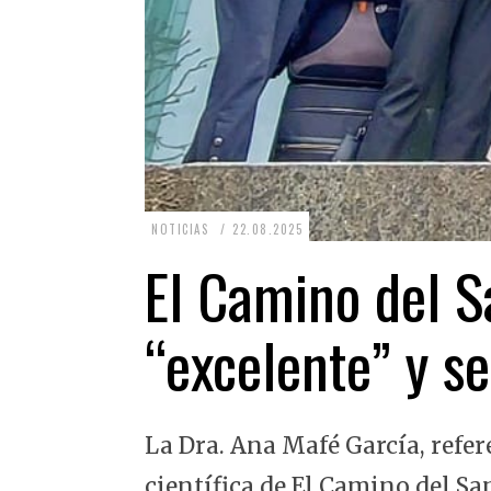
2
NOTICIAS
22.08.2025
2
El Camino del Sa
.
0
“excelente” y se
8
.
2
La Dra. Ana Mafé García, refer
0
2
científica de El Camino del Sa