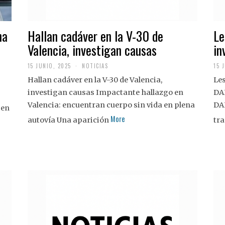
na
Hallan cadáver en la V-30 de
Le
Valencia, investigan causas
in
15 JUNIO, 2025
NOTICIAS
15 
Hallan cadáver en la V-30 de Valencia,
Les
investigan causas Impactante hallazgo en
DA
Valencia: encuentran cuerpo sin vida en plena
DA
 en
More
autovía Una aparición
tra