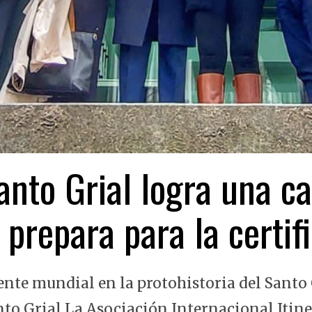
nto Grial logra una ca
 prepara para la certi
ente mundial en la protohistoria del Santo 
nto Grial La Asociación Internacional Itin