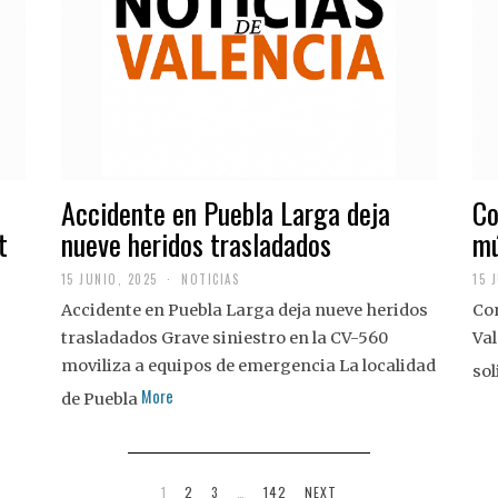
Accidente en Puebla Larga deja
Co
t
nueve heridos trasladados
mú
15 JUNIO, 2025
NOTICIAS
15 
Accidente en Puebla Larga deja nueve heridos
Con
trasladados Grave siniestro en la CV-560
Val
moviliza a equipos de emergencia La localidad
sol
More
de Puebla
1
2
3
…
142
NEXT