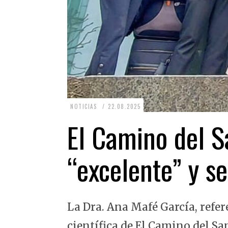
2
NOTICIAS
22.08.2025
2
El Camino del Sa
.
0
“excelente” y se
8
.
2
La Dra. Ana Mafé García, refer
0
2
científica de El Camino del Sa