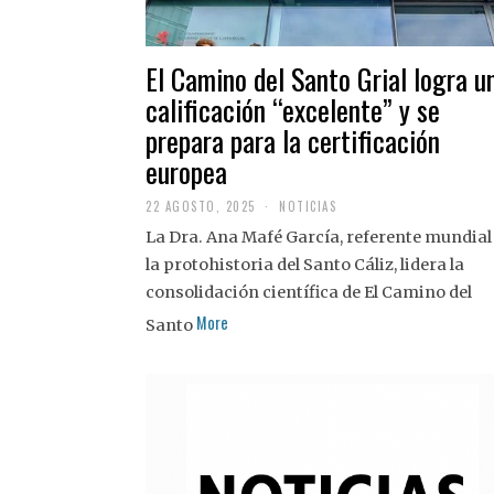
El Camino del Santo Grial logra u
calificación “excelente” y se
prepara para la certificación
europea
22 AGOSTO, 2025
2
NOTICIAS
2
La Dra. Ana Mafé García, referente mundial
A
G
la protohistoria del Santo Cáliz, lidera la
O
S
consolidación científica de El Camino del
T
More
O
Santo
,
2
0
2
5