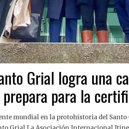
nto Grial logra una ca
 prepara para la certi
ente mundial en la protohistoria del Santo 
nto Grial La Asociación Internacional Itin