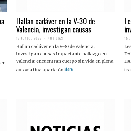
na
Hallan cadáver en la V-30 de
Le
Valencia, investigan causas
in
15 JUNIO, 2025
NOTICIAS
15 
Hallan cadáver en la V-30 de Valencia,
Les
investigan causas Impactante hallazgo en
DA
Valencia: encuentran cuerpo sin vida en plena
DA
 en
More
autovía Una aparición
tra