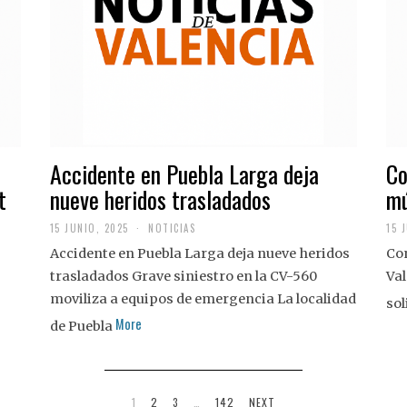
Accidente en Puebla Larga deja
Co
t
nueve heridos trasladados
mú
15 JUNIO, 2025
NOTICIAS
15 
Accidente en Puebla Larga deja nueve heridos
Con
trasladados Grave siniestro en la CV-560
Val
moviliza a equipos de emergencia La localidad
sol
More
de Puebla
1
2
3
…
142
NEXT