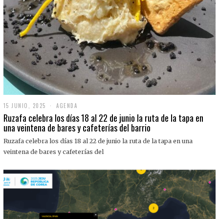
15 JUNIO, 2025
1
AGENDA
5
Ruzafa celebra los días 18 al 22 de junio la ruta de la tapa en
J
una veintena de bares y cafeterías del barrio
U
N
Ruzafa celebra los días 18 al 22 de junio la ruta de la tapa en una
I
O
veintena de bares y cafeterías del
,
2
0
2
5