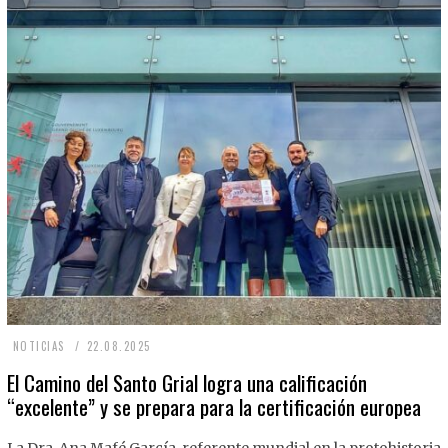
2
NOTICIAS
22.08.2025
2
El Camino del Santo Grial logra una calificación
“excelente” y se prepara para la certificación europea
.
0