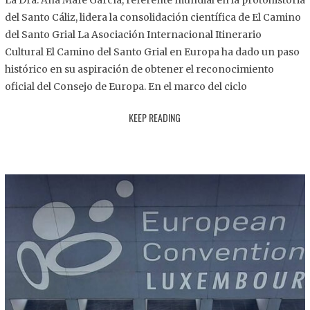
La Dra. Ana Mafé García, referente mundial en la protohistoria
8
del Santo Cáliz, lidera la consolidación científica de El Camino
.
del Santo Grial La Asociación Internacional Itinerario
2
Cultural El Camino del Santo Grial en Europa ha dado un paso
0
histórico en su aspiración de obtener el reconocimiento
2
oficial del Consejo de Europa. En el marco del ciclo
5
KEEP READING