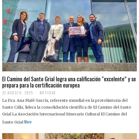
El Camino del Santo Grial logra una calificación “excelente” y se
prepara para la certificación europea
22 AGOSTO, 2025
2
NOTICIAS
2
La Dra. Ana Mafé García, referente mundial en la protohistoria del
A
G
Santo Cáliz, lidera la consolidación científica de El Camino del Santo
O
Grial La Asociación Internacional Itinerario Cultural El Camino del
S
T
More
Santo Grial
O
,
2