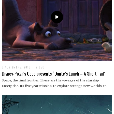
9
8 NOVIEMBRE, 2013
1
VIDEO
9
Disney-Pixar’s Coco presents “Dante’s Lunch – A Short Tail”
D
I
Space, the final frontier. These are the voyages of the starship
C
Enterprise. Its five year mission: to explore strange new worlds, to
I
E
M
B
R
E
,
2