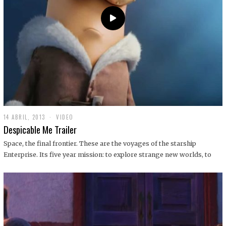
14 ABRIL, 2013
1
VIDEO
9
Despicable Me Trailer
D
I
Space, the final frontier. These are the voyages of the starship
C
Enterprise. Its five year mission: to explore strange new worlds, to
I
E
M
B
R
E
,
2
0
1