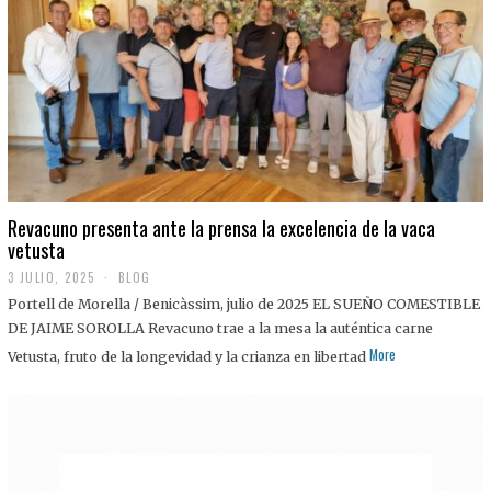
0
2
5
Revacuno presenta ante la prensa la excelencia de la vaca
vetusta
3 JULIO, 2025
1
BLOG
1
Portell de Morella / Benicàssim, julio de 2025 EL SUEÑO COMESTIBLE
J
U
DE JAIME SOROLLA Revacuno trae a la mesa la auténtica carne
L
More
Vetusta, fruto de la longevidad y la crianza en libertad
I
O
,
2
0
2
5