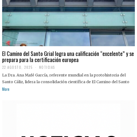
El Camino del Santo Grial logra una calificación “excelente” y se
prepara para la certificación europea
22 AGOSTO, 2025
2
NOTICIAS
2
La Dra. Ana Mafé García, referente mundial en la protohistoria del
A
G
Santo Cáliz, lidera la consolidación científica de El Camino del Santo
O
More
S
T
O
,
2
0
2
5