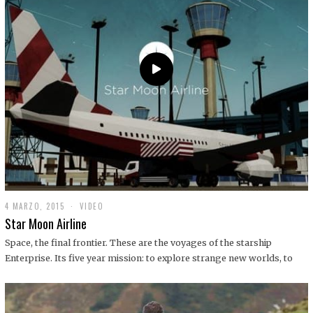
0
1
9
4 MARZO, 2015
1
VIDEO
9
Star Moon Airline
D
I
Space, the final frontier. These are the voyages of the starship
C
Enterprise. Its five year mission: to explore strange new worlds, to
I
E
M
B
R
E