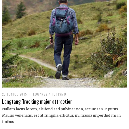
,
2
0
1
9
23 JUNIO, 2015
LUGARES
/
TURISMO
Langtang Tracking major attraction
Nullam lacus lorem, eleifend sed pulvinar non, accumsan ut purus.
Mauris venenatis, est at fringilla efficitur, mi massa imperdiet mi, in
finibus