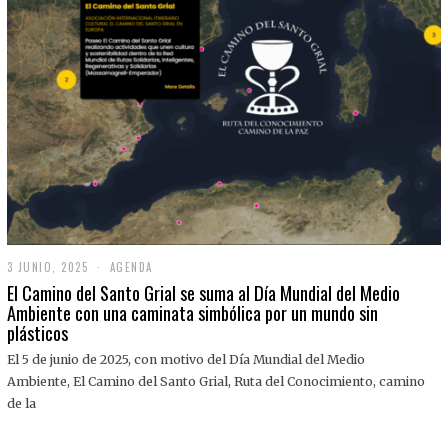
3 JUNIO, 2025
3
AGENDA
J
El Camino del Santo Grial se suma al Día Mundial del Medio
U
Ambiente con una caminata simbólica por un mundo sin
N
plásticos
I
O
,
El 5 de junio de 2025, con motivo del Día Mundial del Medio
2
Ambiente, El Camino del Santo Grial, Ruta del Conocimiento, camino
0
2
de la
5