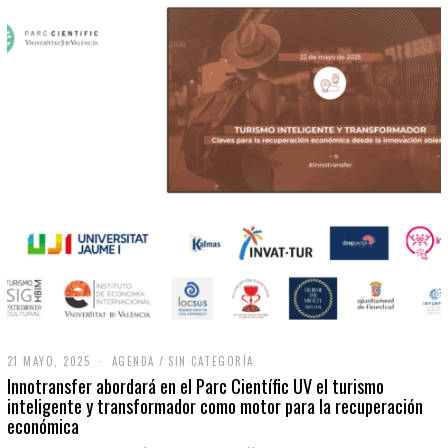
21 MAYO, 2025
2
AGENDA
/
SIN CATEGORÍA
1
Innotransfer abordará en el Parc Científic UV el turismo
M
inteligente y transformador como motor para la recuperación
A
económica
Y
O