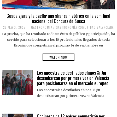
Guadalajara y la paella: una alianza histórica en la semifinal
nacional del Concurs de Sueca
26 MAYO, 2025
2
GASTRONOMIA
/
GASTRONOMÍA COMUNIDAD VALENCIANA
6
La prueba, que ha resultado todo un éxito de público y participación, ha
M
A
servido para seleccionar a los 10 profesionales llegados de toda
Y
España que competirán el próximo 14 de septiembre en
O
,
2
WATCH NOW
0
2
5
Los ancestrales destilados chinos Xi Jiu
desembarcan por primera vez en Valencia
para posicionarse en el mercado europeo.
Los ancestrales destilados chinos Xi Jiu
desembarcan por primera vez en Valencia
Cocineros de 12 países competirán por