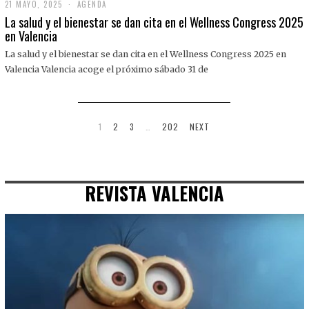
21 MAYO, 2025
2
AGENDA
1
La salud y el bienestar se dan cita en el Wellness Congress 2025
M
en Valencia
A
Y
La salud y el bienestar se dan cita en el Wellness Congress 2025 en
O
,
Valencia Valencia acoge el próximo sábado 31 de
2
0
2
5
1
2
3
…
202
NEXT
REVISTA VALENCIA