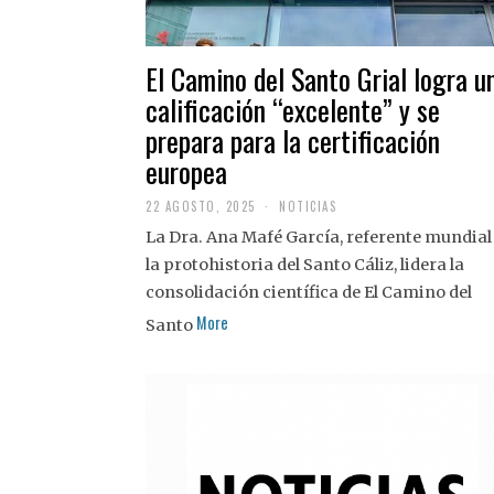
El Camino del Santo Grial logra u
calificación “excelente” y se
prepara para la certificación
europea
22 AGOSTO, 2025
2
NOTICIAS
2
La Dra. Ana Mafé García, referente mundial
A
G
la protohistoria del Santo Cáliz, lidera la
O
S
consolidación científica de El Camino del
T
More
O
Santo
,
2
0
2
5