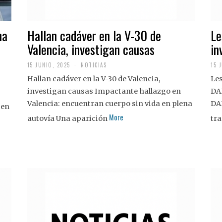
na
Hallan cadáver en la V-30 de
Le
Valencia, investigan causas
in
15 JUNIO, 2025
NOTICIAS
15 
Hallan cadáver en la V-30 de Valencia,
Les
investigan causas Impactante hallazgo en
DA
Valencia: encuentran cuerpo sin vida en plena
DA
 en
More
autovía Una aparición
tra