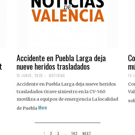
Accidente en Puebla Larga deja
Co
t
nueve heridos trasladados
mú
15 JUNIO, 2025
NOTICIAS
15 
Accidente en Puebla Larga deja nueve heridos
Con
trasladados Grave siniestro en la CV-560
Val
moviliza a equipos de emergencia La localidad
sol
More
de Puebla
1
2
3
…
142
NEXT