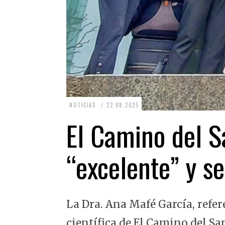
2
NOTICIAS
22.08.2025
2
El Camino del Sa
.
0
“excelente” y se
8
.
2
La Dra. Ana Mafé García, refer
0
2
científica de El Camino del Sa