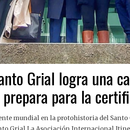
nto Grial logra una ca
 prepara para la certi
ente mundial en la protohistoria del Santo 
nto Grial La Asociación Internacional Itin