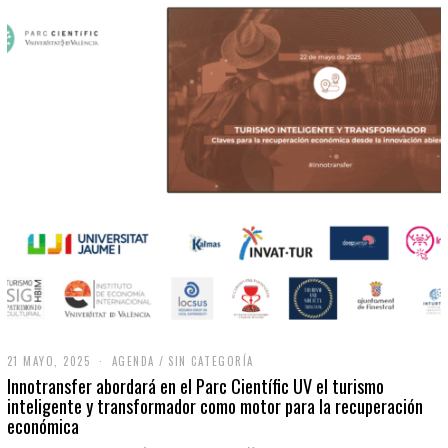
21 MAYO, 2025
2
AGENDA
/
SIN CATEGORÍA
1
Innotransfer abordará en el Parc Científic UV el turismo
M
inteligente y transformador como motor para la recuperación
A
económica
Y
O