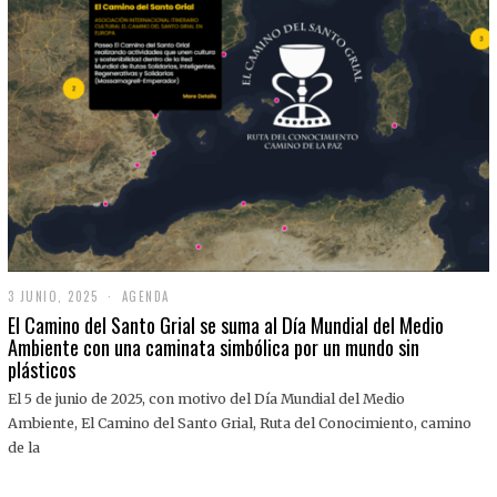
3 JUNIO, 2025
3
AGENDA
J
El Camino del Santo Grial se suma al Día Mundial del Medio
U
Ambiente con una caminata simbólica por un mundo sin
N
plásticos
I
O
,
El 5 de junio de 2025, con motivo del Día Mundial del Medio
2
Ambiente, El Camino del Santo Grial, Ruta del Conocimiento, camino
0
2
de la
5