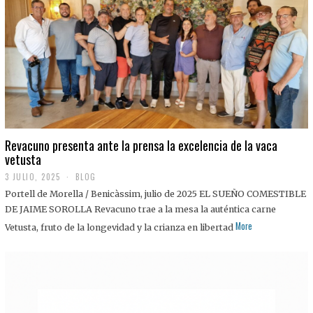
0
2
5
Revacuno presenta ante la prensa la excelencia de la vaca
vetusta
3 JULIO, 2025
1
BLOG
1
Portell de Morella / Benicàssim, julio de 2025 EL SUEÑO COMESTIBLE
J
U
DE JAIME SOROLLA Revacuno trae a la mesa la auténtica carne
L
More
Vetusta, fruto de la longevidad y la crianza en libertad
I
O
,
2
0
2
5