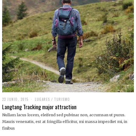
,
2
0
1
9
23 JUNIO, 2015
LUGARES
/
TURISMO
Langtang Tracking major attraction
Nullam lacus lorem, eleifend sed pulvinar non, accumsan ut purus.
Mauris venenatis, est at fringilla efficitur, mi massa imperdiet mi, in
finibus