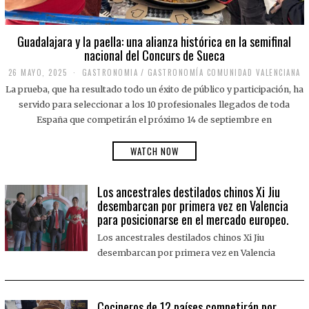
Guadalajara y la paella: una alianza histórica en la semifinal
nacional del Concurs de Sueca
26 MAYO, 2025
2
GASTRONOMIA
/
GASTRONOMÍA COMUNIDAD VALENCIANA
6
La prueba, que ha resultado todo un éxito de público y participación, ha
M
A
servido para seleccionar a los 10 profesionales llegados de toda
Y
España que competirán el próximo 14 de septiembre en
O
,
2
WATCH NOW
0
2
5
Los ancestrales destilados chinos Xi Jiu
desembarcan por primera vez en Valencia
para posicionarse en el mercado europeo.
Los ancestrales destilados chinos Xi Jiu
desembarcan por primera vez en Valencia
Cocineros de 12 países competirán por