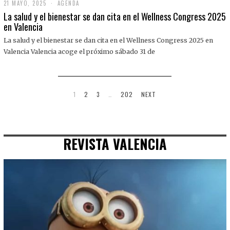
21 MAYO, 2025
2
AGENDA
1
La salud y el bienestar se dan cita en el Wellness Congress 2025
M
en Valencia
A
Y
La salud y el bienestar se dan cita en el Wellness Congress 2025 en
O
,
Valencia Valencia acoge el próximo sábado 31 de
2
0
2
5
1
2
3
…
202
NEXT
REVISTA VALENCIA