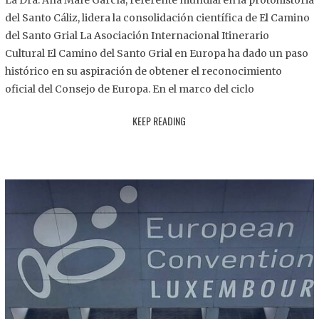
La Dra. Ana Mafé García, referente mundial en la protohistoria
8
del Santo Cáliz, lidera la consolidación científica de El Camino
.
del Santo Grial La Asociación Internacional Itinerario
2
Cultural El Camino del Santo Grial en Europa ha dado un paso
0
histórico en su aspiración de obtener el reconocimiento
2
oficial del Consejo de Europa. En el marco del ciclo
5
KEEP READING