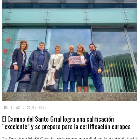
2
NOTICIAS
22.08.2025
2
El Camino del Santo Grial logra una calificación
“excelente” y se prepara para la certificación europea
.
0