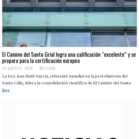
El Camino del Santo Grial logra una calificación “excelente” y se
prepara para la certificación europea
22 AGOSTO, 2025
2
NOTICIAS
2
La Dra. Ana Mafé García, referente mundial en la protohistoria del
A
G
Santo Cáliz, lidera la consolidación científica de El Camino del Santo
O
More
S
T
O
,
2
0
2
5