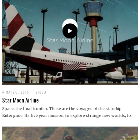
0
1
9
4 MARZO, 2015
1
VIDEO
9
Star Moon Airline
D
I
Space, the final frontier. These are the voyages of the starship
C
Enterprise. Its five year mission: to explore strange new worlds, to
I
E
M
B
R
E