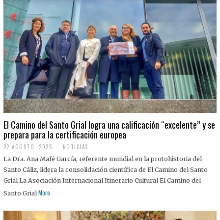
El Camino del Santo Grial logra una calificación “excelente” y se
prepara para la certificación europea
22 AGOSTO, 2025
2
NOTICIAS
2
La Dra. Ana Mafé García, referente mundial en la protohistoria del
A
G
Santo Cáliz, lidera la consolidación científica de El Camino del Santo
O
Grial La Asociación Internacional Itinerario Cultural El Camino del
S
T
More
Santo Grial
O
,
2