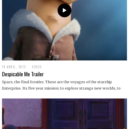
14 ABRIL, 2013
1
VIDEO
9
Despicable Me Trailer
D
I
Space, the final frontier. These are the voyages of the starship
C
Enterprise. Its five year mission: to explore strange new worlds, to
I
E
M
B
R
E
,
2
0
1