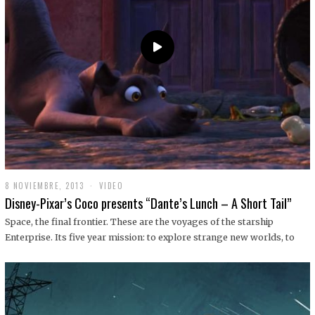
9
8 NOVIEMBRE, 2013
1
VIDEO
9
Disney-Pixar’s Coco presents “Dante’s Lunch – A Short Tail”
D
I
Space, the final frontier. These are the voyages of the starship
C
Enterprise. Its five year mission: to explore strange new worlds, to
I
E
M
B
R
E
,
2