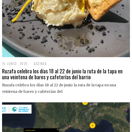
15 JUNIO, 2025
1
AGENDA
5
Ruzafa celebra los días 18 al 22 de junio la ruta de la tapa en
J
una veintena de bares y cafeterías del barrio
U
N
Ruzafa celebra los días 18 al 22 de junio la ruta de la tapa en una
I
O
veintena de bares y cafeterías del
,
2
0
2
5