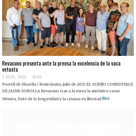
0
2
5
Revacuno presenta ante la prensa la excelencia de la vaca
vetusta
3 JULIO, 2025
1
BLOG
1
Portell de Morella / Benicàssim, julio de 2025 EL SUEÑO COMESTIBLE
J
U
DE JAIME SOROLLA Revacuno trae a la mesa la auténtica carne
L
More
Vetusta, fruto de la longevidad y la crianza en libertad
I
O
,
2
0
2
5