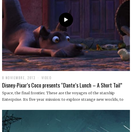
9
8 NOVIEMBRE, 2013
1
VIDEO
9
Disney-Pixar’s Coco presents “Dante’s Lunch – A Short Tail”
D
I
Space, the final frontier. These are the voyages of the starship
C
Enterprise. Its five year mission: to explore strange new worlds, to
I
E
M
B
R
E
,
2