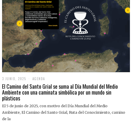
3 JUNIO, 2025
3
AGENDA
J
El Camino del Santo Grial se suma al Día Mundial del Medio
U
Ambiente con una caminata simbólica por un mundo sin
N
plásticos
I
O
,
El 5 de junio de 2025, con motivo del Día Mundial del Medio
2
Ambiente, El Camino del Santo Grial, Ruta del Conocimiento, camino
0
2
de la
5