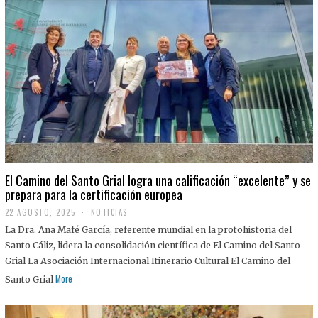
El Camino del Santo Grial logra una calificación “excelente” y se
prepara para la certificación europea
22 AGOSTO, 2025
2
NOTICIAS
2
La Dra. Ana Mafé García, referente mundial en la protohistoria del
A
G
Santo Cáliz, lidera la consolidación científica de El Camino del Santo
O
Grial La Asociación Internacional Itinerario Cultural El Camino del
S
T
More
Santo Grial
O
,
2