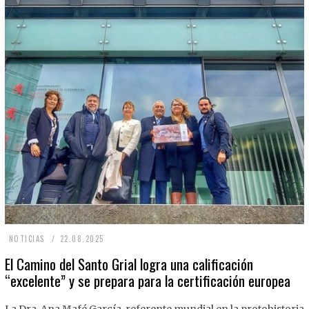
2
NOTICIAS
22.08.2025
2
El Camino del Santo Grial logra una calificación
“excelente” y se prepara para la certificación europea
.
0