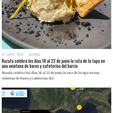
15 JUNIO, 2025
1
AGENDA
5
Ruzafa celebra los días 18 al 22 de junio la ruta de la tapa en
J
una veintena de bares y cafeterías del barrio
U
N
Ruzafa celebra los días 18 al 22 de junio la ruta de la tapa en una
I
O
veintena de bares y cafeterías del
,
2
0
2
5