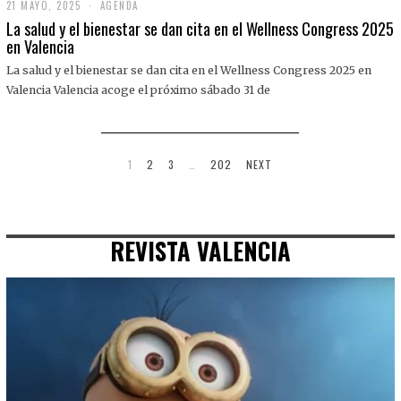
21 MAYO, 2025
2
AGENDA
1
La salud y el bienestar se dan cita en el Wellness Congress 2025
M
en Valencia
A
Y
La salud y el bienestar se dan cita en el Wellness Congress 2025 en
O
,
Valencia Valencia acoge el próximo sábado 31 de
2
0
2
5
1
2
3
…
202
NEXT
REVISTA VALENCIA