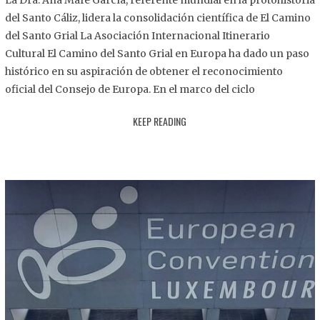
La Dra. Ana Mafé García, referente mundial en la protohistoria
8
del Santo Cáliz, lidera la consolidación científica de El Camino
.
del Santo Grial La Asociación Internacional Itinerario
2
Cultural El Camino del Santo Grial en Europa ha dado un paso
0
histórico en su aspiración de obtener el reconocimiento
2
oficial del Consejo de Europa. En el marco del ciclo
5
KEEP READING