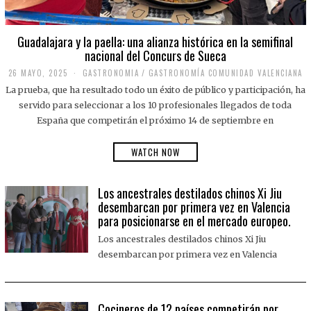
Guadalajara y la paella: una alianza histórica en la semifinal
nacional del Concurs de Sueca
26 MAYO, 2025
2
GASTRONOMIA
/
GASTRONOMÍA COMUNIDAD VALENCIANA
6
La prueba, que ha resultado todo un éxito de público y participación, ha
M
A
servido para seleccionar a los 10 profesionales llegados de toda
Y
España que competirán el próximo 14 de septiembre en
O
,
2
WATCH NOW
0
2
5
Los ancestrales destilados chinos Xi Jiu
desembarcan por primera vez en Valencia
para posicionarse en el mercado europeo.
Los ancestrales destilados chinos Xi Jiu
desembarcan por primera vez en Valencia
Cocineros de 12 países competirán por