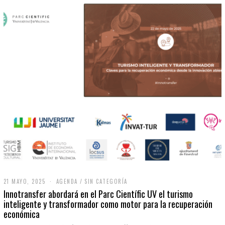
21 MAYO, 2025
2
AGENDA
/
SIN CATEGORÍA
1
Innotransfer abordará en el Parc Científic UV el turismo
M
inteligente y transformador como motor para la recuperación
A
económica
Y
O