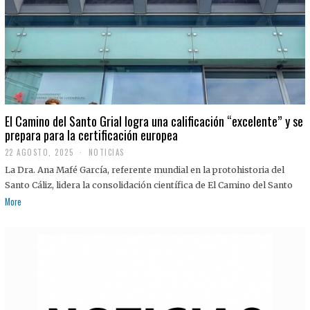
El Camino del Santo Grial logra una calificación “excelente” y se
prepara para la certificación europea
22 AGOSTO, 2025
2
NOTICIAS
2
La Dra. Ana Mafé García, referente mundial en la protohistoria del
A
G
Santo Cáliz, lidera la consolidación científica de El Camino del Santo
O
More
S
T
O
,
2
0
2
5