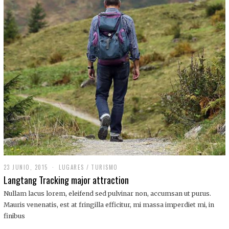
,
2
0
1
9
23 JUNIO, 2015
LUGARES
/
TURISMO
Langtang Tracking major attraction
Nullam lacus lorem, eleifend sed pulvinar non, accumsan ut purus.
Mauris venenatis, est at fringilla efficitur, mi massa imperdiet mi, in
finibus