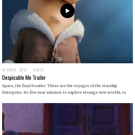
14 ABRIL, 2013
1
VIDEO
9
Despicable Me Trailer
D
I
Space, the final frontier. These are the voyages of the starship
C
Enterprise. Its five year mission: to explore strange new worlds, to
I
E
M
B
R
E
,
2
0
1