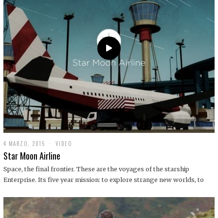
0
1
9
4 MARZO, 2015
1
VIDEO
9
Star Moon Airline
D
I
Space, the final frontier. These are the voyages of the starship
C
Enterprise. Its five year mission: to explore strange new worlds, to
I
E
M
B
R
E